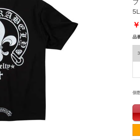
ブ
5L
￥
品
3
個