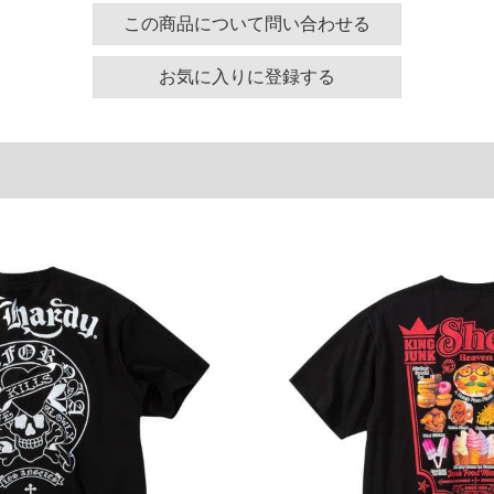
130
58
24
この商品について問い合わせる
140
60
25
お気に入りに登録する
150
62
26
160
64
27
180
68
29
単位はcm
ございます。また、お客様がご使用の環境（コンピュ
干異なる場合がございます。予めご了承ください。
るタグのサイズ表記と異なる場合があります。お取り
下さい。
を共用しておりますので店頭での売り違い、店舗から
惑をお掛けしてしまう場合がございます。そのような
が、もしあった場合速やかにご連絡させて頂きますの
裾上げ無料対象商品は1本につき税込6,000円以上の品
料（500円+税）となります。）
頂く場合がございます。