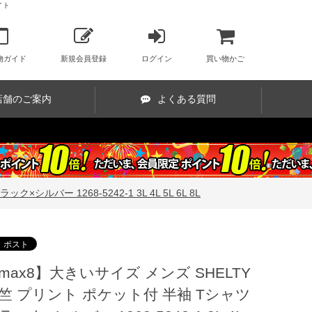
イト
物ガイド
新規会員登録
ログイン
買い物かご
店舗のご案内
よくある質問
ルバー 1268-5242-1 3L 4L 5L 6L 8L
max8】大きいサイズ メンズ SHELTY
竺 プリント ポケット付 半袖 Tシャツ