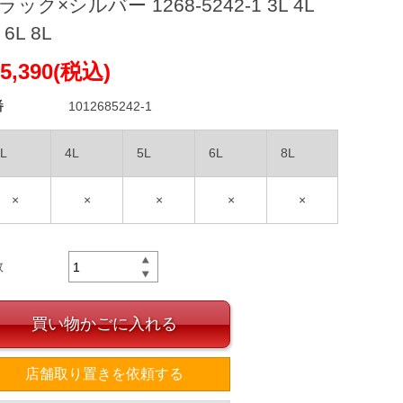
ラック×シルバー 1268-5242-1 3L 4L
 6L 8L
5,390(税込)
番
1012685242-1
L
4L
5L
6L
8L
×
×
×
×
×
数
買い物かごに入れる
店舗取り置きを依頼する