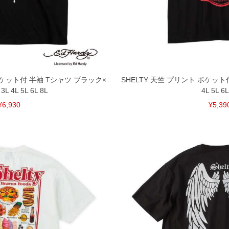
となりますので、予めご了承下さい。
ざいます。(例：裾にファスナーや調節ひもが付いて
等)
間以内にご連絡ください。
質上、返品交換不可とさせて頂いております。予めご了
 ポケット付 半袖 Tシャツ ブラック×
SHELTY 天竺 プリント ポケット
 4L 5L 6L 8L
4L 5L 6L
¥6,930
¥5,39