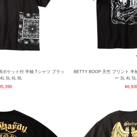
ナ柄ポケット付 半袖 Tシャツ ブラッ
BETTY BOOP 天竺 プリント 
4L 5L 6L 8L
ー 3L 4L 5L
¥5,390
¥6,93