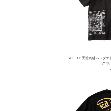
SHELTY 天竺刺繍バンダ
ク 3L 