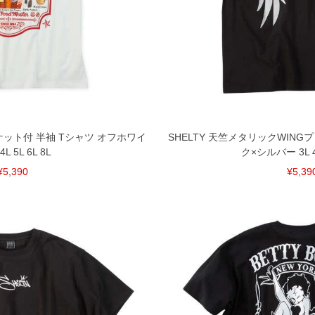
ポケット付 半袖 Tシャツ オフホワイ
SHELTY 天竺メタリックWING
4L 5L 6L 8L
ク×シルバー 3L 4L
¥5,390
¥5,39