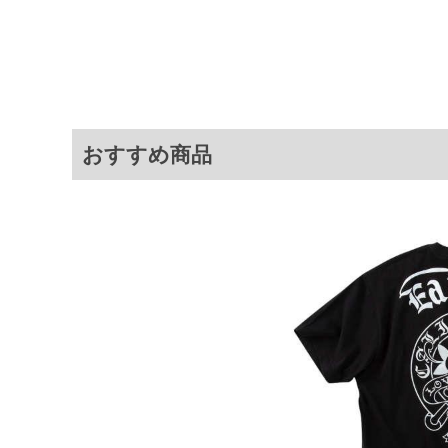
3L
130
78
4L
140
80
5L
150
82
6L
160
84
8L
180
88
おすすめ商品
※商品によって若干のサイズの誤差が
ータ画面）によって、商品の色味が若
※上記サイズが実際の商品に付いてい
扱い前に商品付属タグの記載もご確認
※当店での掲載商品は、実店鋪と在庫
のお取り寄せ等により、お客様にご迷
ことがない様最大限に努めております
で予めご了承ください。
※【ボトムの裾上げをご希望の場合】
裾上げ料金は500円+税となります。
ご注意
備考欄に股下●cmとご記入下さい。（
が対象。1本5,999円以下の商品は有
出荷まで約1週間～20日間程お時間を