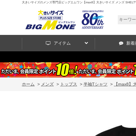
大きいサイズのメンズ専門店ビッグエムワン【max8】大きいサイズ メンズ SHELTY 天竺 プ
アイテム
新着
ホーム
>
メンズ
>
トップス
>
半袖Tシャツ
>
【max8】大