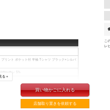
こ
レ
竺 プリント ポケット付 半袖 Tシャツ ブラック×シルバ
ポリウレタン 5%
見る＋
買い物かごに入れる
ズ表
店舗取り置きを依頼する
裾周り
肩幅
袖丈