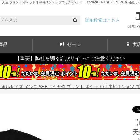
リント ポケット付 半袖 Tシャツ ブラック×シルバー 1268-5242-1 3L 4L 5L 6L 8L通販サ
詳細検索はこちら
お買い
商品
セール
実
【重要】弊社を騙る詐欺サイトにご注意ください
きいサイズ メンズ SHELTY 天竺 プリント ポケット付 半袖 Tシャツ ブラック×シ
【
天