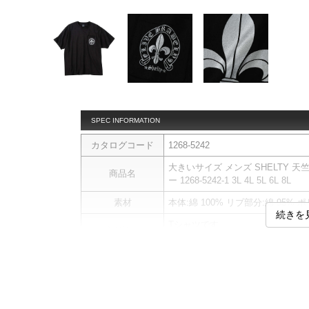
SPEC INFORMATION
カタログコード
1268-5242
大きいサイズ メンズ SHELTY 天
商品名
ー 1268-5242-1 3L 4L 5L 6L 8L
素材
本体:綿 100% リブ部分:綿 95% 
続きを
Tシャツです。
商品説明
プリント／胸ポケット
サイ
サイズ
バスト
総丈