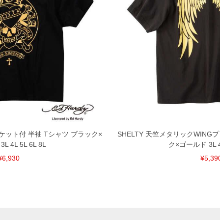
 ポケット付 半袖 Tシャツ ブラック×
SHELTY 天竺メタリックWING
 4L 5L 6L 8L
ク×ゴールド 3L 4L
¥6,930
¥5,39