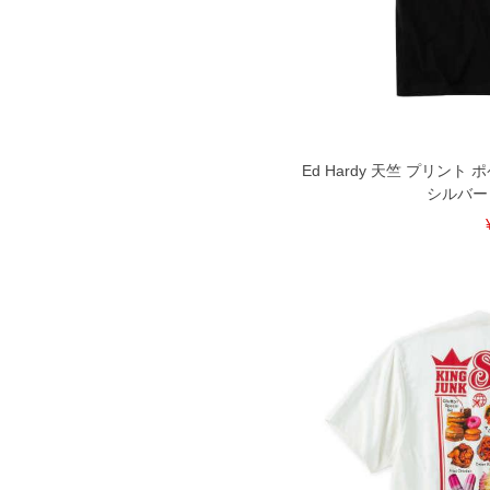
尚、裾上げした商品は返品・交換不可
一部、お直しに対応出来ない商品がご
いる、極端なデザインが施されている
※【返品交換について】
返品交換希望の方は、商品到着後1週
下着(肌着)やワイシャツは商品の性
承くださいませ。
Ed Hardy 天竺 プリント
シルバー 3L
DETAIL