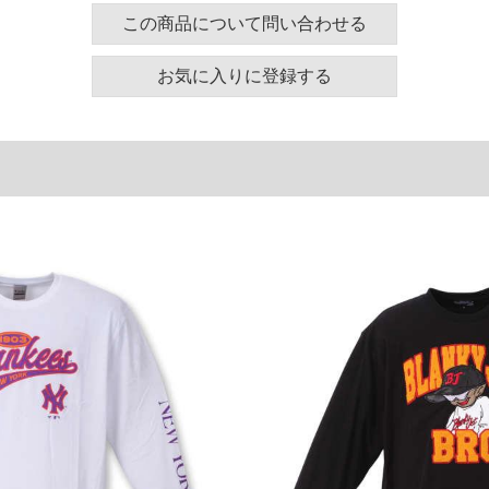
この商品について問い合わせる
140
60
62
150
62
63
お気に入りに登録する
160
64
64
180
68
66
単位はcm
ございます。また、お客様がご使用の環境（コンピュ
干異なる場合がございます。予めご了承ください。
るタグのサイズ表記と異なる場合があります。お取り
下さい。
を共用しておりますので店頭での売り違い、店舗から
惑をお掛けしてしまう場合がございます。そのような
が、もしあった場合速やかにご連絡させて頂きますの
裾上げ無料対象商品は1本につき税込6,000円以上の品
料（500円+税）となります。）
頂く場合がございます。
となりますので、予めご了承下さい。