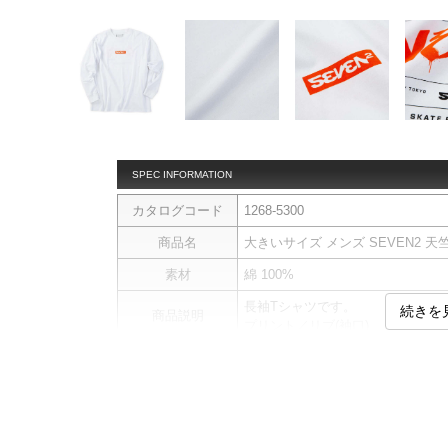
SPEC INFORMATION
カタログコード
1268-5300
商品名
大きいサイズ メンズ SEVEN2 天竺 長袖 
素材
綿 100%
長袖Tシャツです。
続きを
商品説明
プリント／リブ(袖口)
サイ
サイズ
バスト
総丈
3L
130
78