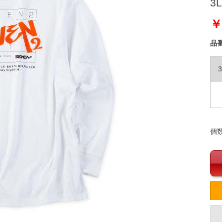
3L
￥
品
3
個