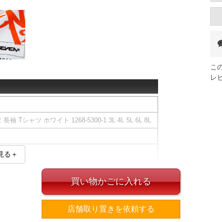
こ
レ
Tシャツ ホワイト 1268-5300-1 3L 4L 5L 6L 8L
見る＋
買い物かごに入れる
ズ表
裾周り
肩幅
袖丈
店舗取り置きを依頼する
130
58
61