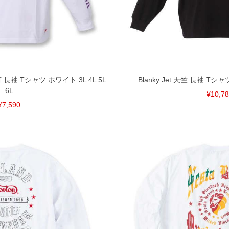
ざいます。(例：裾にファスナーや調節ひもが付いて
等)
間以内にご連絡ください。
質上、返品交換不可とさせて頂いております。予めご了
 長袖 Tシャツ ホワイト 3L 4L 5L
Blanky Jet 天竺 長袖 Tシャツ
6L
¥10,7
¥7,590