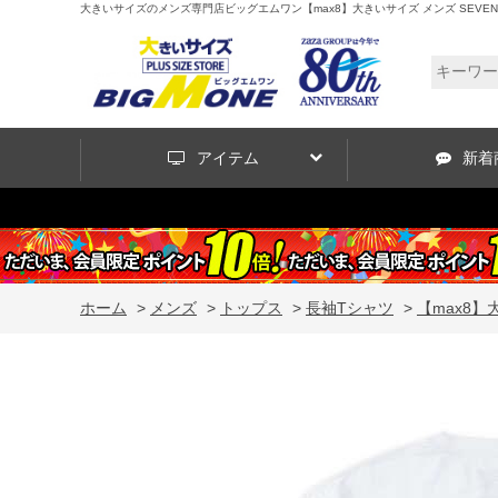
大きいサイズのメンズ専門店ビッグエムワン【max8】大きいサイズ メンズ SEVEN2 天竺 長袖
アイテム
新着
ホーム
>
メンズ
>
トップス
>
長袖Tシャツ
>
【max8】大