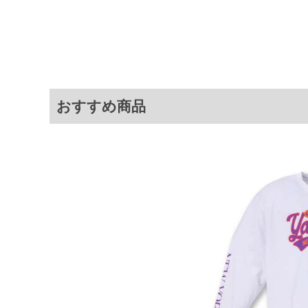
4L
140
80
5L
150
82
6L
160
84
8L
180
88
おすすめ商品
※商品によって若干のサイズの誤差が
ータ画面）によって、商品の色味が若
※上記サイズが実際の商品に付いてい
扱い前に商品付属タグの記載もご確認
※当店での掲載商品は、実店鋪と在庫
のお取り寄せ等により、お客様にご迷
ことがない様最大限に努めております
で予めご了承ください。
※【ボトムの裾上げをご希望の場合】
裾上げ料金は500円+税となります。
ご注意
備考欄に股下●cmとご記入下さい。（
が対象。1本5,999円以下の商品は有
出荷まで約1週間～20日間程お時間を
尚、裾上げした商品は返品・交換不可