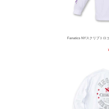
一部、お直しに対応出来ない商品がご
いる、極端なデザインが施されている
※【返品交換について】
返品交換希望の方は、商品到着後1週
下着(肌着)やワイシャツは商品の性
承くださいませ。
Fanatics NYスクリプトロゴ
DETAIL