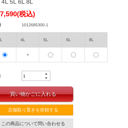
 4L 5L 6L 8L
7,590(税込)
番
1012685300-1
L
4L
5L
6L
8L
×
数
買い物かごに入れる
店舗取り置きを依頼する
この商品について問い合わせる