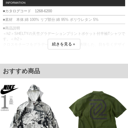
INFORMATION
■カタログコード 1268-6200
■素材 本体:綿 100% リブ部分:綿 95% ポリウレタン 5%
■商品説明
＜h2＞SHELTYの天竺グラデーションプリントポケット付半袖Tシャツで
す。＜/h2＞
続きを見る＋
クロスモチーフをグラデーションプリントで表現した、目を引くデザイ
ン。
フロントの胸ポケットに施したプリントも、さりげないポイントになっ
ています。
プリント／胸ポケット
おすすめ商品
■サイズ表
サイズ/バスト/総丈/裾周り/肩幅/袖丈
3L/130/78/130/58/24
4L/140/80/140/60/25
5L/150/82/150/62/26
6L/160/84/160/64/27
8L/180/88/180/68/29
単位はcm
※【返品交換について】
返品交換希望の方は、商品到着後1週間以内にご連絡ください。