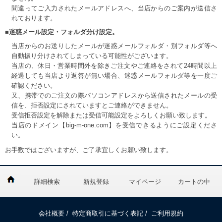
間違ってご入力されたメールアドレスへ、当店からのご案内が送信さ
れております。
■迷惑メール設定・フォルダ分け設定。
当店からのお送りしたメールが迷惑メールフォルダ・別フォルダ等へ
自動振り分けされてしまっている可能性がございます。
当店の、休日・営業時間外を除きご注文やご連絡をされて24時間以上
経過しても当店より返答が無い場合、迷惑メールフォルダ等を一度ご
確認ください。
又、携帯でのご注文の際パソコンアドレスから送信されたメールの受
信を、拒否設定にされていますとご連絡ができません。
受信拒否設定を解除または受信可能設定をよろしくお願い致します。
当店のドメイン【big-m-one.com】を受信できるようにご設定くださ
い。
お手数ではございますが、ご了承宜しくお願い致します。
詳細検索
新規登録
マイページ
カートの中
会社概要
/
特定商取引に基づく表記
/
ご利用規約