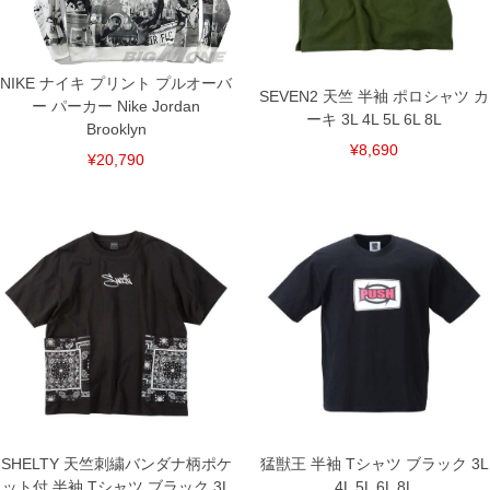
下着(肌着)やワイシャツは商品の性質上、返品交換不可とさせて頂いております。予め
ご了承くださいませ。
※【ボトムの裾上げをご希望の場合】
裾上げ料金は500円+税となります。
NIKE ナイキ プリント プルオーバ
備考欄に股下●cmとご記入下さい。（裾上げ無料対象商品は1本につき税込6,000円以
SEVEN2 天竺 半袖 ポロシャツ カ
ー パーカー Nike Jordan
上の品が対象。1本5,999円以下の商品は有料（500円+税）となります。）
ーキ 3L 4L 5L 6L 8L
出荷まで約1週間～20日間程お時間を頂く場合がございます。
Brooklyn
尚、裾上げした商品は返品・交換不可となりますので、予めご了承下さい。
¥8,690
¥20,790
一部、お直しに対応出来ない商品がございます。(例：裾にファスナーや調節ひもが付
いている、極端なデザインが施されている等)
※商品によって若干のサイズの誤差がございます。また、お客様がご使用の環境（コ
ンピュータ画面）によって、商品の色味が若干異なる場合がございます。予めご了承
ください。
※当店での掲載商品は、実店鋪と在庫を共用しておりますので店頭での売り違い、店
舗からのお取り寄せ等により、お客様にご迷惑をお掛けしてしまう場合がございま
す。そのようなことがない様最大限に努めておりますが、もしあった場合速やかにご
連絡させて頂きますので予めご了承ください。
DETAIL
SHELTY 天竺刺繍バンダナ柄ポケ
猛獣王 半袖 Tシャツ ブラック 3L
ット付 半袖 Tシャツ ブラック 3L
4L 5L 6L 8L