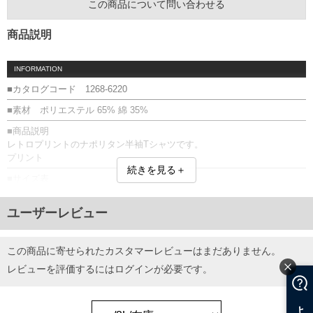
この商品について問い合わせる
商品説明
INFORMATION
■カタログコード 1268-6220
■素材 ポリエステル 65% 綿 35%
■商品説明
レトロプリントのナポリタン半袖Tシャツです。
プリント
続きを見る＋
■サイズ表
サイズ/バスト/総丈/裾周り/肩幅/袖丈
3L/130/78/130/58/24
ユーザーレビュー
4L/140/80/140/60/25
5L/150/82/150/62/26
6L/160/84/160/64/27
この商品に寄せられたカスタマーレビューはまだありません。
8L/180/88/180/68/29
レビューを評価するには
ログイン
が必要です。
単位はcm
※【返品交換について】
返品交換希望の方は、商品到着後1週間以内にご連絡ください。