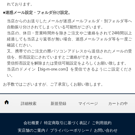
れております。
■迷惑メール設定・フォルダ分け設定。
当店からのお送りしたメールが迷惑メールフォルダ・別フォルダ等へ
自動振り分けされてしまっている可能性がございます。
当店の、休日・営業時間外を除きご注文やご連絡をされて24時間以上
経過しても当店より返答が無い場合、迷惑メールフォルダ等を一度ご
確認ください。
又、携帯でのご注文の際パソコンアドレスから送信されたメールの受
信を、拒否設定にされていますとご連絡ができません。
受信拒否設定を解除または受信可能設定をよろしくお願い致します。
当店のドメイン【big-m-one.com】を受信できるようにご設定くださ
い。
お手数ではございますが、ご了承宜しくお願い致します。
詳細検索
新規登録
マイページ
カートの中
会社概要
/
特定商取引に基づく表記
/
ご利用規約
実店舗のご案内
/
プライバシーポリシー
/
お問い合わせ