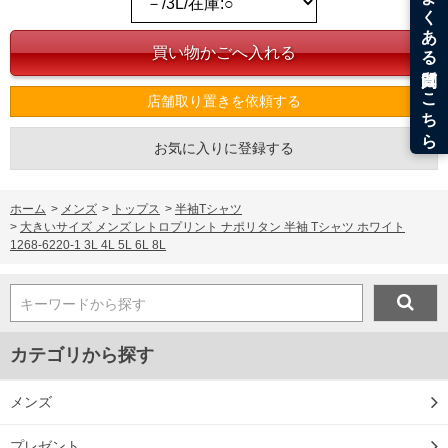
下着(肌着)やワイシャツは商品の性質上、返品交換不可とさせて頂いております。予め
ご了承くださいませ。
※【ボトムの裾上げをご希望の場合】
裾上げ料金は500円+税となります。
備考欄に股下●cmとご記入下さい。（裾上げ無料対象商品は1本につき税込6,000円以
上の品が対象。1本5,999円以下の商品は有料（500円+税）となります。）
店舗取り置きを依頼する
出荷まで約1週間～20日間程お時間を頂く場合がございます。
尚、裾上げした商品は返品・交換不可となりますので、予めご了承下さい。
一部、お直しに対応出来ない商品がございます。(例：裾にファスナーや調節ひもが付
お気に入りに登録する
いている、極端なデザインが施されている等)
※商品によって若干のサイズの誤差がございます。また、お客様がご使用の環境（コ
ンピュータ画面）によって、商品の色味が若干異なる場合がございます。予めご了承
ホーム
>
メンズ
>
トップス
>
半袖Tシャツ
ください。
>
大きいサイズ メンズ レトロプリント ナポリタン 半袖 Tシャツ ホワイト
※当店での掲載商品は、実店鋪と在庫を共用しておりますので店頭での売り違い、店
1268-6220-1 3L 4L 5L 6L 8L
舗からのお取り寄せ等により、お客様にご迷惑をお掛けしてしまう場合がございま
す。そのようなことがない様最大限に努めておりますが、もしあった場合速やかにご
連絡させて頂きますので予めご了承ください。
キーワードから探す
DETAIL
カテゴリから探す
メンズ
プレゼント