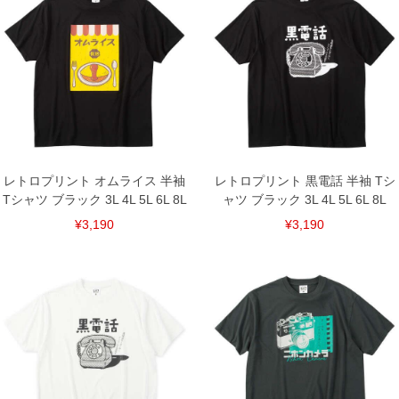
返品交換希望の方は、商品到着後1週間以内にご連絡ください。
下着(肌着)やワイシャツは商品の性質上、返品交換不可とさせて頂いております。予め
ご了承くださいませ。
※【ボトムの裾上げをご希望の場合】
裾上げ料金は500円+税となります。
備考欄に股下●cmとご記入下さい。（裾上げ無料対象商品は1本につき税込6,000円以
上の品が対象。1本5,999円以下の商品は有料（500円+税）となります。）
出荷まで約1週間～20日間程お時間を頂く場合がございます。
尚、裾上げした商品は返品・交換不可となりますので、予めご了承下さい。
一部、お直しに対応出来ない商品がございます。(例：裾にファスナーや調節ひもが付
いている、極端なデザインが施されている等)
レトロプリント オムライス 半袖
レトロプリント 黒電話 半袖 Tシ
※商品によって若干のサイズの誤差がございます。また、お客様がご使用の環境（コ
Tシャツ ブラック 3L 4L 5L 6L 8L
ャツ ブラック 3L 4L 5L 6L 8L
ンピュータ画面）によって、商品の色味が若干異なる場合がございます。予めご了承
ください。
¥3,190
¥3,190
※当店での掲載商品は、実店鋪と在庫を共用しておりますので店頭での売り違い、店
舗からのお取り寄せ等により、お客様にご迷惑をお掛けしてしまう場合がございま
す。そのようなことがない様最大限に努めておりますが、もしあった場合速やかにご
連絡させて頂きますので予めご了承ください。
DETAIL