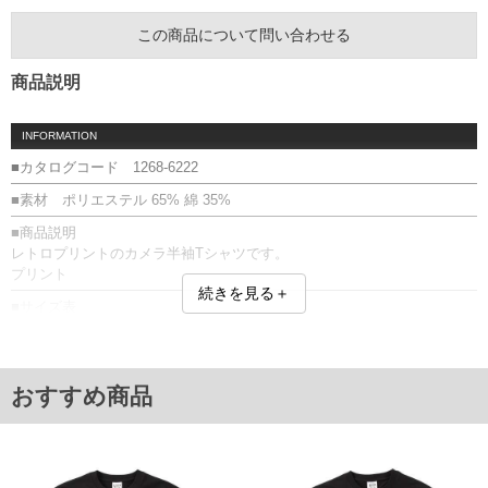
この商品について問い合わせる
商品説明
INFORMATION
■カタログコード 1268-6222
■素材 ポリエステル 65% 綿 35%
■商品説明
レトロプリントのカメラ半袖Tシャツです。
プリント
続きを見る＋
■サイズ表
サイズ/バスト/総丈/裾周り/肩幅/袖丈
3L/130/78/130/58/24
4L/140/80/140/60/25
5L/150/82/150/62/26
おすすめ商品
6L/160/84/160/64/27
8L/180/88/180/68/29
単位はcm
※【返品交換について】