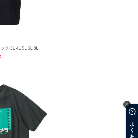
3L 4L 5L 6L 8L
0