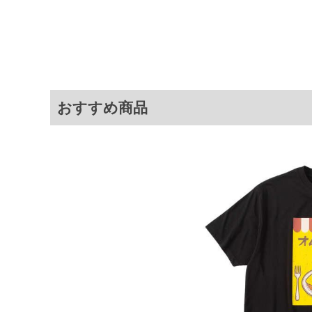
3L
130
78
4L
140
80
5L
150
82
6L
160
84
8L
180
88
おすすめ商品
※商品によって若干のサイズの誤差が
ータ画面）によって、商品の色味が若
※上記サイズが実際の商品に付いてい
扱い前に商品付属タグの記載もご確認
※当店での掲載商品は、実店鋪と在庫
のお取り寄せ等により、お客様にご迷
ことがない様最大限に努めております
で予めご了承ください。
※【ボトムの裾上げをご希望の場合】
裾上げ料金は500円+税となります。
ご注意
備考欄に股下●cmとご記入下さい。（
が対象。1本5,999円以下の商品は有
出荷まで約1週間～20日間程お時間を