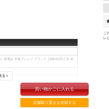
こ
レ
話 半袖 Tシャツ ブラック 1268-6223-2 3L 4L
見る＋
ツです。
買い物かごに入れる
ズ表
店舗取り置きを依頼する
裾周り
肩幅
袖丈