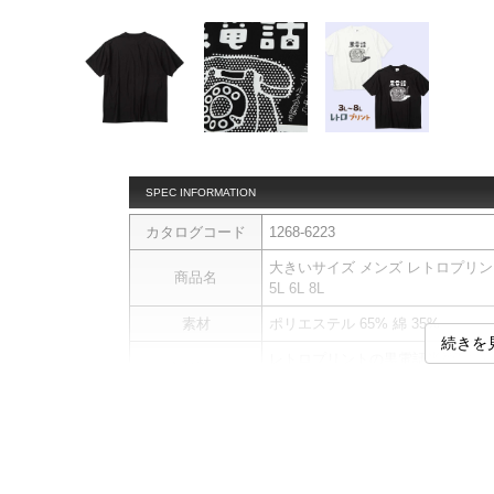
SPEC INFORMATION
カタログコード
1268-6223
大きいサイズ メンズ レトロプリント 黒電
商品名
5L 6L 8L
素材
ポリエステル 65% 綿 35%
続きを
レトロプリントの黒電話半袖Tシャ
商品説明
プリント
サイ
サイズ
バスト
総丈