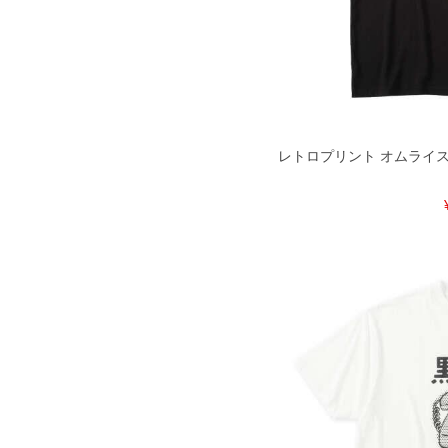
尚、裾上げした商品は返品・交換不可
一部、お直しに対応出来ない商品がご
いる、極端なデザインが施されている
※【返品交換について】
返品交換希望の方は、商品到着後1週
下着(肌着)やワイシャツは商品の性
承くださいませ。
レトロプリント オムライス 半
DETAIL