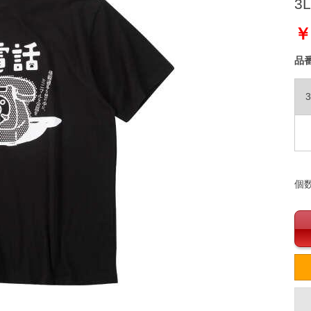
3L
￥
品
3
個