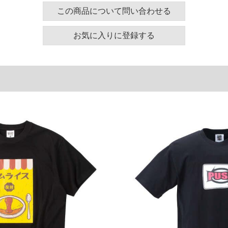
130
58
24
この商品について問い合わせる
140
60
25
お気に入りに登録する
150
62
26
160
64
27
180
68
29
単位はcm
ございます。また、お客様がご使用の環境（コンピュ
干異なる場合がございます。予めご了承ください。
るタグのサイズ表記と異なる場合があります。お取り
下さい。
を共用しておりますので店頭での売り違い、店舗から
惑をお掛けしてしまう場合がございます。そのような
が、もしあった場合速やかにご連絡させて頂きますの
裾上げ無料対象商品は1本につき税込6,000円以上の品
料（500円+税）となります。）
頂く場合がございます。