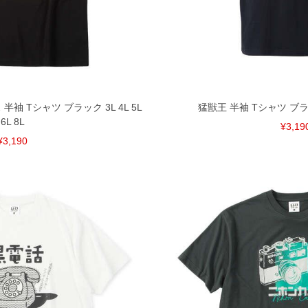
となりますので、予めご了承下さい。
ざいます。(例：裾にファスナーや調節ひもが付いて
等)
間以内にご連絡ください。
質上、返品交換不可とさせて頂いております。予めご了
袖 Tシャツ ブラック 3L 4L 5L
猛獣王 半袖 Tシャツ ブラック 
6L 8L
¥3,19
¥3,190