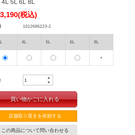
 4L 5L 6L 8L
3,190(税込)
番
1012686223-2
L
4L
5L
6L
8L
×
数
買い物かごに入れる
店舗取り置きを依頼する
この商品について問い合わせる