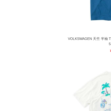
出荷まで約1週間～20日間程お時間を
尚、裾上げした商品は返品・交換不可
一部、お直しに対応出来ない商品がご
いる、極端なデザインが施されている
※【返品交換について】
返品交換希望の方は、商品到着後1週
下着(肌着)やワイシャツは商品の性
VOLKSWAGEN 天竺 半袖
承くださいませ。
5
DETAIL