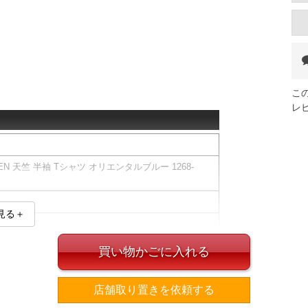
こ
レ
N 天竺 半袖 Tシャツ オリエンタルブルー 1268-
見る＋
ツです。
あふれるグラフィックプリントが目を引くアイテム。
買い物かごに入れる
ズ表
店舗取り置きを依頼する
裾周り
肩幅
袖丈