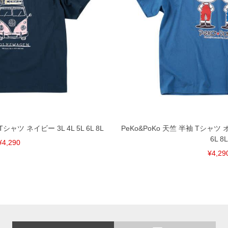
シャツ ネイビー 3L 4L 5L 6L 8L
PeKo&PoKo 天竺 半袖 Tシャツ 
6L 8L
¥4,290
¥4,29