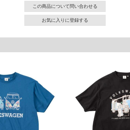
この商品について問い合わせる
130
58
24
140
60
25
お気に入りに登録する
150
62
26
160
64
27
180
68
29
単位はcm
ございます。また、お客様がご使用の環境（コンピュ
干異なる場合がございます。予めご了承ください。
るタグのサイズ表記と異なる場合があります。お取り
下さい。
を共用しておりますので店頭での売り違い、店舗から
惑をお掛けしてしまう場合がございます。そのような
が、もしあった場合速やかにご連絡させて頂きますの
裾上げ無料対象商品は1本につき税込6,000円以上の品
料（500円+税）となります。）