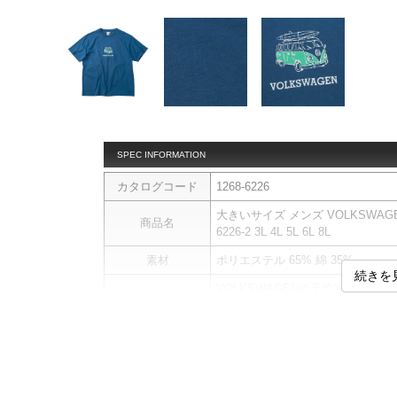
SPEC INFORMATION
カタログコード
1268-6226
大きいサイズ メンズ VOLKSWAGE
商品名
6226-2 3L 4L 5L 6L 8L
素材
ポリエステル 65% 綿 35%
続きを
VOLKSWAGENの天竺半袖Tシャ
商品説明
ワーゲンの名車とアクティビティ
プリント
サイ
サイズ
バスト
総丈