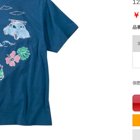
12
￥
品
3
個