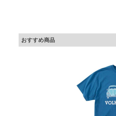
3L
130
78
4L
140
80
5L
150
82
6L
160
84
おすすめ商品
8L
180
88
※商品によって若干のサイズの誤差が
ータ画面）によって、商品の色味が若
※上記サイズが実際の商品に付いてい
扱い前に商品付属タグの記載もご確認
※当店での掲載商品は、実店鋪と在庫
のお取り寄せ等により、お客様にご迷
ことがない様最大限に努めております
で予めご了承ください。
※【ボトムの裾上げをご希望の場合】
裾上げ料金は500円+税となります。
ご注意
備考欄に股下●cmとご記入下さい。（
が対象。1本5,999円以下の商品は有