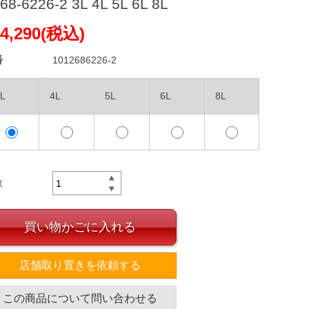
68-6226-2 3L 4L 5L 6L 8L
4,290(税込)
番
1012686226-2
L
4L
5L
6L
8L
数
買い物かごに入れる
店舗取り置きを依頼する
この商品について問い合わせる