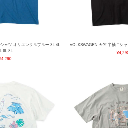
頂く場合がございます。
となりますので、予めご了承下さい。
ざいます。(例：裾にファスナーや調節ひもが付いて
等)
間以内にご連絡ください。
質上、返品交換不可とさせて頂いております。予めご了
 Tシャツ オリエンタルブルー 3L 4L
VOLKSWAGEN 天竺 半袖 Tシャツ 
L 6L 8L
¥4,29
¥4,290