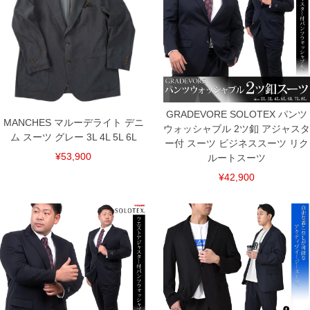
たたき上げ
ストレッチ／ウォッシャブル／Nai Odor〓／消臭
■サイズ表
[ジャケット]
サイズ/バストホール/上着丈/肩幅/袖丈/ウエストホール
3L/136/81/54.7/63.5/126
4L/145/82/57.5/63.5/135
5L/154/82/60.5/64.5/145
GRADEVORE SOLOTEX パンツ
6L/163/84/63.5/65.5/155
MANCHES マルーデライト デニ
ウォッシャブル 2ツ釦 アジャスタ
[パンツ]
ム スーツ グレー 3L 4L 5L 6L
サイズ/ウエスト/股下/わたり幅/総丈
ー付 スーツ ビジネススーツ リク
¥53,900
3L/105/78/39.4/106.2
ルートスーツ
4L/110/78/41.2/107.2
¥42,900
5L/120/78/44.8/109.2
6L/130/78/48.4/111.2
単位はcm
※【返品交換について】
返品交換希望の方は、商品到着後1週間以内にご連絡ください。
下着(肌着)やワイシャツは商品の性質上、返品交換不可とさせて頂いております。予め
ご了承くださいませ。
※【ボトムの裾上げをご希望の場合】
裾上げ料金は500円+税となります。
備考欄に股下●cmとご記入下さい。（裾上げ無料対象商品は1本につき税込6,000円以