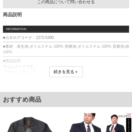
この商品について問い合わせる
商品説明
INFORMATION
■カタログコード 1272-5300
■素材 表生地:ポリエステル 100% 胴裏地:ポリエステル 100% 背裏地:綿
100%
■商品説明
デニムスーツです。
続きを見る＋
【ポケットチーフ】
ジャケットの胸ポケットにはチーフが縫い付けてあり、必要に応じて出
し入れができます。
【Nai Odor〓】
ジャケットの脇部分とボトムの股下中心部の裏地には、生活空間に漂う8
おすすめ商品
つの臭気源に対して、抜群の消臭性能を発揮するマルチ消臭素材「ナ
イ・オドール」を使用しています。
ジャケット：背抜き／胸・サイド・内ポケット有／サイドベンツ／ポケ
ットチーフ
パンツ：前開きファスナー／サイド・バックポケット有／ワンタック／
ベルトループ9本／サイドウエストシャーリング／消臭テープ／股下78㎝