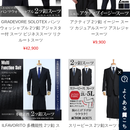
上の品が対象。1本5,999円以下の商品は有料（500円+税）となります。）
出荷まで約1週間～20日間程お時間を頂く場合がございます。
尚、裾上げした商品は返品・交換不可となりますので、予めご了承下さい。
一部、お直しに対応出来ない商品がございます。(例：裾にファスナーや調節ひもが付
いている、極端なデザインが施されている等)
GRADEVORE SOLOTEX パンツ
アクティブ 2ツ釦 イージー スー
ウォッシャブル 2ツ釦 アジャスタ
ツ カジュアルスーツ アスレジャ
※商品によって若干のサイズの誤差がございます。また、お客様がご使用の環境（コ
ンピュータ画面）によって、商品の色味が若干異なる場合がございます。予めご了承
ー付 スーツ ビジネススーツ リク
ースーツ
ください。
ルートスーツ
¥9,900
※当店での掲載商品は、実店鋪と在庫を共用しておりますので店頭での売り違い、店
舗からのお取り寄せ等により、お客様にご迷惑をお掛けしてしまう場合がございま
¥42,900
す。そのようなことがない様最大限に努めておりますが、もしあった場合速やかにご
連絡させて頂きますので予めご了承ください。
DETAIL
ILFAVORITO 多機能性 2ツ釦 ス
スリーピース 2ツ釦スーツ ビジネ