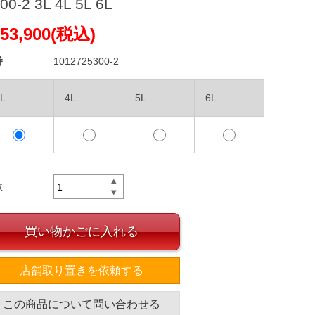
00-2 3L 4L 5L 6L
53,900(税込)
番
1012725300-2
L
4L
5L
6L
数
買い物かごに入れる
店舗取り置きを依頼する
この商品について問い合わせる