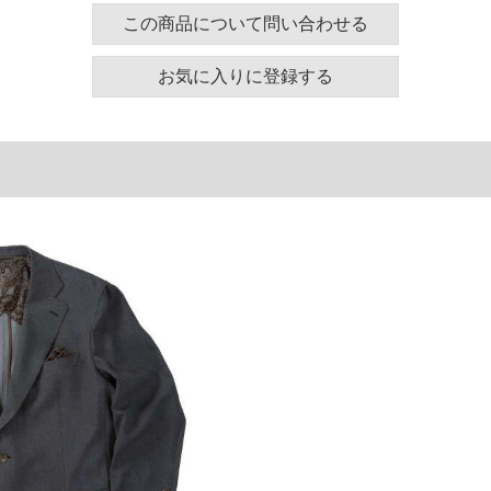
この商品について問い合わせる
・内ポケット有／サイドベンツ／ポケットチーフ
ド・バックポケット有／ワンタック／ベルトループ9本
臭テープ／股下78㎝たたき上げ
お気に入りに登録する
Odor〓／消臭
ズ表
肩幅
袖丈
ウエストホール
54.7
63.5
126
57.5
63.5
135
60.5
64.5
145
63.5
65.5
155
わたり幅
総丈
39.4
106.2