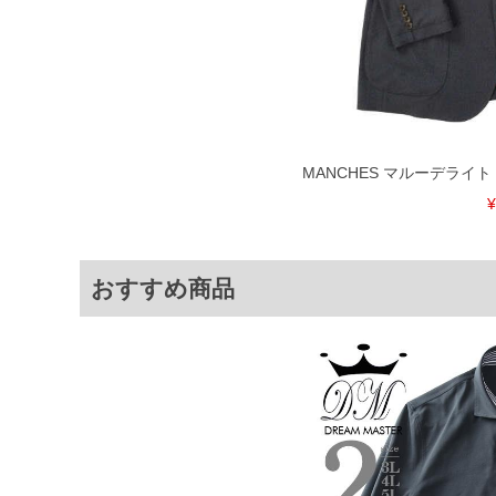
4L
110
78
5L
120
78
6L
130
78
※商品によって若干のサイズの誤差が
ータ画面）によって、商品の色味が若
MANCHES マルーデライト デ
※上記サイズが実際の商品に付いてい
¥
扱い前に商品付属タグの記載もご確認
※当店での掲載商品は、実店鋪と在庫
のお取り寄せ等により、お客様にご迷
ことがない様最大限に努めております
おすすめ商品
で予めご了承ください。
※【ボトムの裾上げをご希望の場合】
裾上げ料金は500円+税となります。
ご注意
備考欄に股下●cmとご記入下さい。（
が対象。1本5,999円以下の商品は有
出荷まで約1週間～20日間程お時間を
尚、裾上げした商品は返品・交換不可
一部、お直しに対応出来ない商品がご
いる、極端なデザインが施されている