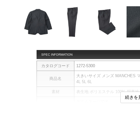
SPEC INFORMATION
カタログコード
1272-5300
大きいサイズ メンズ MANCHES マル
商品名
4L 5L 6L
素材
表生地:ポリエステル 100% 胴裏地:
続きを
デニムスーツです。
【ポケットチーフ】
ジャケットの胸ポケットにはチー
す。
【Nai Odor〓】
ジャケットの脇部分とボトムの股
商品説明
して、抜群の消臭性能を発揮する