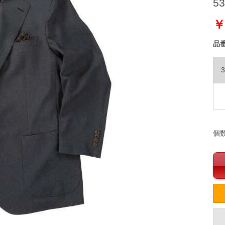
53
￥
品
3
個