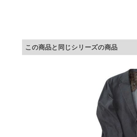
す。
ジャケット：背抜き／胸・サイド
パンツ：前開きファスナー／サイ
／サイドウエストシャーリング／消
ストレッチ／ウォッシャブル／Nai 
サイ
この商品と同じシリーズの商品
[ジャケット]
サイズ
バストホール
上着丈
3L
136
81
4L
145
82
5L
154
82
6L
163
84
[パンツ]
サイズ
ウエスト
股下
3L
105
78