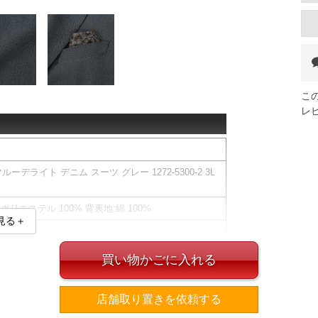
こ
レ
ーデライト デニム スーツ グレー 1272-5300-2 3L
ポリエステル 100% 背裏地:綿 100%
見る＋
フが縫い付けてあり、必要に応じて出し入れができま
買い物かごに入れる
下中心部の裏地には、生活空間に漂う8つの臭気源に対
店舗取り置きを依頼する
マルチ消臭素材「ナイ・オドール」を使用していま