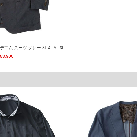
41.2
107.2
44.8
109.2
48.4
111.2
単位はcm
ございます。また、お客様がご使用の環境（コンピュ
干異なる場合がございます。予めご了承ください。
ニム スーツ グレー 3L 4L 5L 6L
るタグのサイズ表記と異なる場合があります。お取り
53,900
下さい。
を共用しておりますので店頭での売り違い、店舗から
惑をお掛けしてしまう場合がございます。そのような
が、もしあった場合速やかにご連絡させて頂きますの
裾上げ無料対象商品は1本につき税込6,000円以上の品
料（500円+税）となります。）
頂く場合がございます。
となりますので、予めご了承下さい。
ざいます。(例：裾にファスナーや調節ひもが付いて
等)