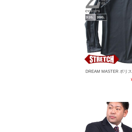
※【返品交換について】
返品交換希望の方は、商品到着後1週
下着(肌着)やワイシャツは商品の性
承くださいませ。
DETAIL
DREAM MASTER ポ