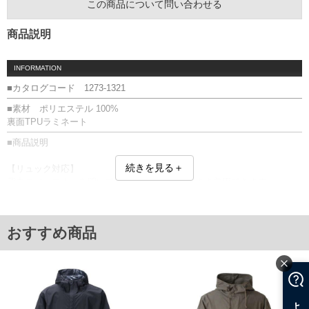
この商品について問い合わせる
商品説明
INFORMATION
■カタログコード 1273-1321
■素材 ポリエステル 100%
裏面TPUラミネート
■商品説明
続きを見る＋
【リュック対応】
背中のファスナーを開いてリュックを背負ったまま着用できます。
【ヘルメット対応】
大きめのフードでヘルメットを装着したまま着用できます。
耐水圧10,000㎜H2O・透湿度5,000g/㎡/24h／防水／防風／軽量コンパク
おすすめ商品
ト／リュック対応／ヘルメット対応／再帰反射プリント(袖)／再帰反射テ
ープ(フード)／収納袋付／袖口アジャスター(マジックテープ)／フード(調
節ひも有)／フルジップ(マジックテープ有)／サイドポケット(止水ファス
ナー)
【はっ水加工について】はっ水加工は永久的なものではなく、繰り返し
の着用や汚れの付着により効果は低下します。 はっ水が弱くなりました