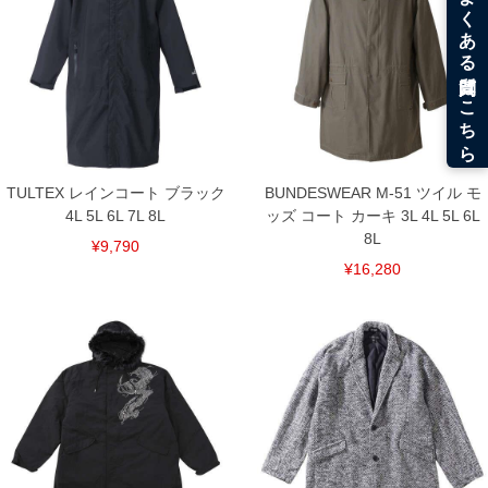
ら弱い手洗いで汚れを落とし、市販のはっ水スプレーをご使用くださ
い。
■サイズ表
サイズ/バスト/総丈/裾周り/肩幅/袖丈
4L/156/119/166/62/65
5L/164/121/174/64/66
6L/172/123/182/66/67
7L/180/125/190/68/68
8L/188/127/198/70/69
TULTEX レインコート ブラック
BUNDESWEAR M-51 ツイル モ
単位はcm
4L 5L 6L 7L 8L
ッズ コート カーキ 3L 4L 5L 6L
※【返品交換について】
8L
¥9,790
返品交換希望の方は、商品到着後1週間以内にご連絡ください。
¥16,280
下着(肌着)やワイシャツは商品の性質上、返品交換不可とさせて頂いております。予め
ご了承くださいませ。
※【ボトムの裾上げをご希望の場合】
裾上げ料金は500円+税となります。
備考欄に股下●cmとご記入下さい。（裾上げ無料対象商品は1本につき税込6,000円以
上の品が対象。1本5,999円以下の商品は有料（500円+税）となります。）
出荷まで約1週間～20日間程お時間を頂く場合がございます。
尚、裾上げした商品は返品・交換不可となりますので、予めご了承下さい。
一部、お直しに対応出来ない商品がございます。(例：裾にファスナーや調節ひもが付
いている、極端なデザインが施されている等)
※商品によって若干のサイズの誤差がございます。また、お客様がご使用の環境（コ
ンピュータ画面）によって、商品の色味が若干異なる場合がございます。予めご了承