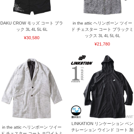
ください。
※当店での掲載商品は、実店鋪と在庫を共用しておりますので店頭での売り違い、店
舗からのお取り寄せ等により、お客様にご迷惑をお掛けしてしまう場合がございま
す。そのようなことがない様最大限に努めておりますが、もしあった場合速やかにご
DAKU CROW モッズ コート ブラ
in the attic ヘリンボーン ツイー
連絡させて頂きますので予めご了承ください。
ック 3L 4L 5L 6L
ド チェスター コート ブラックミ
ックス 3L 4L 5L 6L
¥30,580
DETAIL
¥21,780
LINKATION リンケーション ベン
in the attic ヘリンボーン ツイー
チレーション ウインド コート 加
ド チェスター コート ホワイトミ