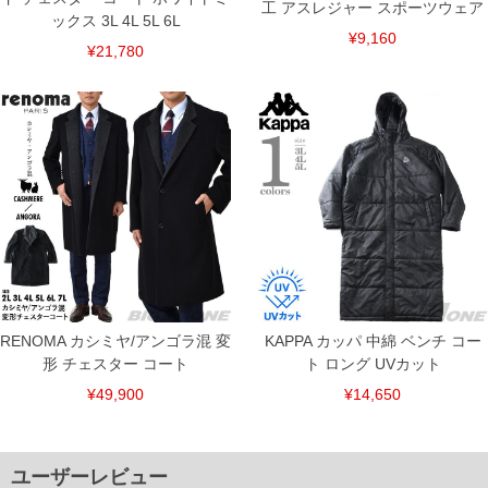
工 アスレジャー スポーツウェア
ックス 3L 4L 5L 6L
¥9,160
¥21,780
RENOMA カシミヤ/アンゴラ混 変
KAPPA カッパ 中綿 ベンチ コー
形 チェスター コート
ト ロング UVカット
¥49,900
¥14,650
ユーザーレビュー