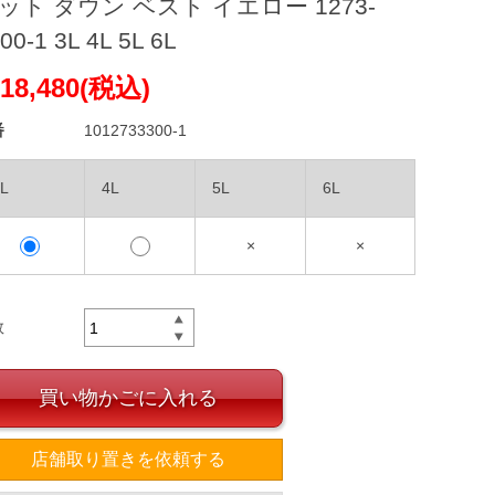
ット ダウン ベスト イエロー 1273-
00-1 3L 4L 5L 6L
18,480(税込)
番
1012733300-1
L
4L
5L
6L
×
×
数
買い物かごに入れる
店舗取り置きを依頼する