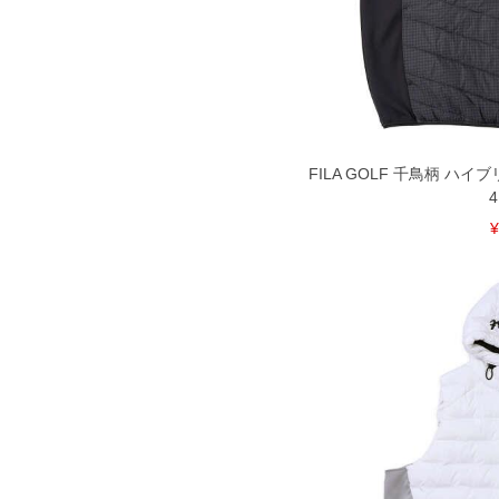
で予めご了承ください。
※【ボトムの裾上げをご希望の場合】
裾上げ料金は500円+税となります。
ご注意
備考欄に股下●cmとご記入下さい。（
が対象。1本5,999円以下の商品は有
出荷まで約1週間～20日間程お時間を
尚、裾上げした商品は返品・交換不可
一部、お直しに対応出来ない商品がご
FILA GOLF 千鳥柄 ハイ
いる、極端なデザインが施されている
4
¥
※【返品交換について】
返品交換希望の方は、商品到着後1週
下着(肌着)やワイシャツは商品の性
承くださいませ。
※以下のサイズは先行予約商品となります。
3L・4L・5L・6L
お買い上げ後、メールにて出荷予定日のご連絡、ご確
DETAIL