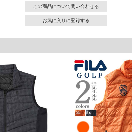
工は永久的なものではなく、繰り返しの着用や汚れの
この商品について問い合わせる
はっ水が弱くなりましたら弱い手洗いで汚れを落とし、
ださい。
お気に入りに登録する
ズ表
周り
肩幅
アームホール
126
53
58
136
55
62
146
57
66
156
59
70
単位はcm
ございます。また、お客様がご使用の環境（コンピュ
干異なる場合がございます。予めご了承ください。
るタグのサイズ表記と異なる場合があります。お取り
下さい。
を共用しておりますので店頭での売り違い、店舗から
惑をお掛けしてしまう場合がございます。そのような
が、もしあった場合速やかにご連絡させて頂きますの