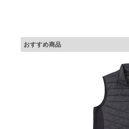
【はっ水加工について】はっ水加
付着により効果は低下します。 
市販のはっ水スプレーをご使用く
サイ
サイズ
バスト
総丈
裾
おすすめ商品
3L
140
78
4L
150
80
5L
160
82
6L
170
84
※商品によって若干のサイズの誤差が
ータ画面）によって、商品の色味が若
※上記サイズが実際の商品に付いてい
扱い前に商品付属タグの記載もご確認
※当店での掲載商品は、実店鋪と在庫
のお取り寄せ等により、お客様にご迷
ことがない様最大限に努めております