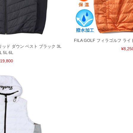
裾上げ無料対象商品は1本につき税込6,000円以上の品
料（500円+税）となります。）
頂く場合がございます。
となりますので、予めご了承下さい。
FILA GOLF フィラゴルフ ラ
ざいます。(例：裾にファスナーや調節ひもが付いて
ブリッド ダウン ベスト ブラック 3L
¥8,25
等)
L 5L 6L
19,800
間以内にご連絡ください。
質上、返品交換不可とさせて頂いております。予めご了
認をさせて頂きます。