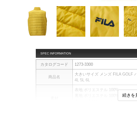
SPEC INFORMATION
カタログコード
1273-3300
大きいサイズ メンズ FILA GOLF ハ
商品名
4L 5L 6L
表地:ポリエステル 100%
続きを
裏地:ポリエステル 100%
素材
中わた(本体):ポリエステル 50% 
中わた(衿):ポリエステル 100%
ベストです。
【予約商品について】
商品画像と実際の商品仕様（デザ
商品説明
中綿／ダウン／フルジップ／プリ