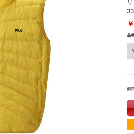
リ
33
￥
品
3
個