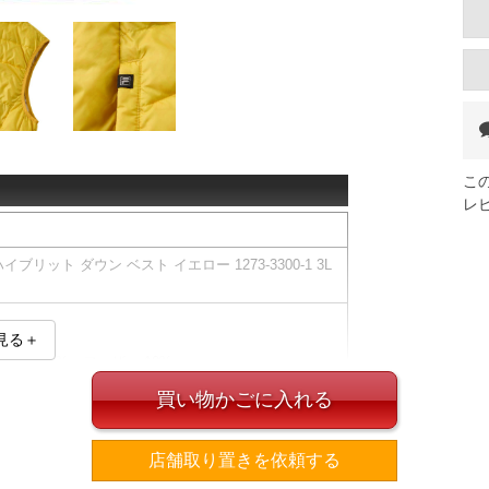
こ
レ
イブリット ダウン ベスト イエロー 1273-3300-1 3L
見る＋
ダウン 40% フェザー 10%
買い物かごに入れる
イン・素材）が異なる場合がございます。
店舗取り置きを依頼する
ント／スタンドカラー