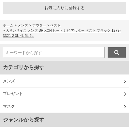
ご了承くださいませ。
お気に入りに登録する
※【ボトムの裾上げをご希望の場合】
裾上げ料金は500円+税となります。
備考欄に股下●cmとご記入下さい。（裾上げ無料対象商品は1本につき税込6,000円以
上の品が対象。1本5,999円以下の商品は有料（500円+税）となります。）
ホーム
>
メンズ
>
アウター
>
ベスト
出荷まで約1週間～20日間程お時間を頂く場合がございます。
>
大きいサイズ メンズ SRIXON ヒートナビ アウター ベスト ブラック 1273-
尚、裾上げした商品は返品・交換不可となりますので、予めご了承下さい。
3321-2 3L 4L 5L 6L
一部、お直しに対応出来ない商品がございます。(例：裾にファスナーや調節ひもが付
いている、極端なデザインが施されている等)
※商品によって若干のサイズの誤差がございます。また、お客様がご使用の環境（コ
キーワードから探す
ンピュータ画面）によって、商品の色味が若干異なる場合がございます。予めご了承
ください。
※当店での掲載商品は、実店鋪と在庫を共用しておりますので店頭での売り違い、店
カテゴリから探す
舗からのお取り寄せ等により、お客様にご迷惑をお掛けしてしまう場合がございま
す。そのようなことがない様最大限に努めておりますが、もしあった場合速やかにご
連絡させて頂きますので予めご了承ください。
メンズ
プレゼント
DETAIL
マスク
ジャンルから探す