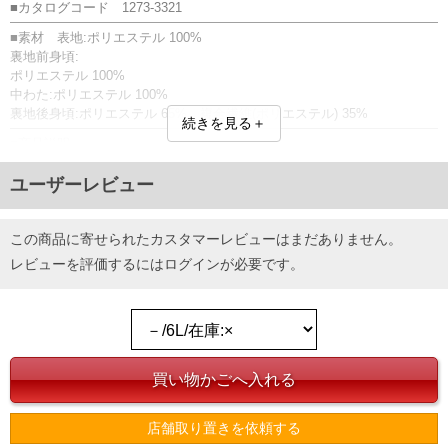
■カタログコード 1273-3321
■素材 表地:ポリエステル 100%
裏地前身頃:
ポリエステル 100%
中わた:ポリエステル 100%
裏地後身頃:ポリエステル 65% 複合繊維(ポリエステル) 35%
続きを見る＋
■商品説明
ベストです。
【予約商品について】
ユーザーレビュー
商品画像と実際の商品仕様（デザイン・素材）が異なる場合がございま
す。
フルジップ／サイドポケット有／スタンドカラー／プリント(ラバー)
この商品に寄せられたカスタマーレビューはまだありません。
レビューを評価するには
ログイン
が必要です。
■サイズ表
サイズ/バスト/総丈/裾周り/肩幅/アームホール
3L/140/80/118/53/58
4L/150/82/128/55/62
5L/160/84/138/57/66
6L/170/86/148/59/70
単位はcm
※【返品交換について】
店舗取り置きを依頼する
返品交換希望の方は、商品到着後1週間以内にご連絡ください。
下着(肌着)やワイシャツは商品の性質上、返品交換不可とさせて頂いております。予め