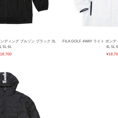
裾上げ無料対象商品は1本につき税込6,000円以上の品
料（500円+税）となります。）
頂く場合がございます。
となりますので、予めご了承下さい。
ざいます。(例：裾にファスナーや調節ひもが付いて
等)
ト ボンディング ブルゾン ブラック 3L
FILA GOLF 4WAY ライト ボ
L 5L 6L
4L 5L 
間以内にご連絡ください。
18,700
¥18,7
質上、返品交換不可とさせて頂いております。予めご了