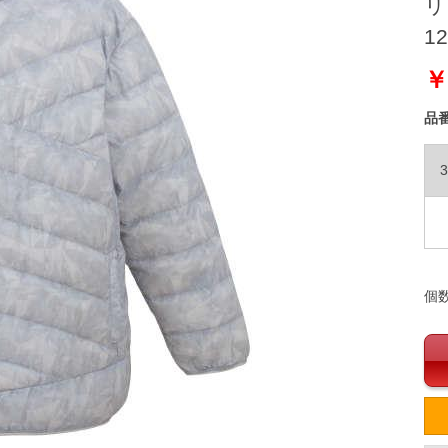
リ
12
￥
品
3
個