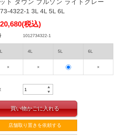
ット ダウン ブルゾン ライトグレー
73-4322-1 3L 4L 5L 6L
20,680(税込)
番
1012734322-1
L
4L
5L
6L
×
×
×
数
買い物かごに入れる
店舗取り置きを依頼する