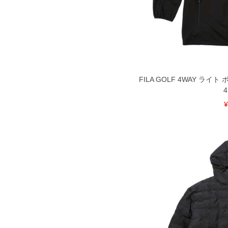
※【ボトムの裾上げをご希望の場合】
裾上げ料金は500円+税となります。
ご注意
備考欄に股下●cmとご記入下さい。（
が対象。1本5,999円以下の商品は有
出荷まで約1週間～20日間程お時間を
尚、裾上げした商品は返品・交換不可
一部、お直しに対応出来ない商品がご
いる、極端なデザインが施されている
FILA GOLF 4WAY ライ
※【返品交換について】
4
返品交換希望の方は、商品到着後1週
¥
下着(肌着)やワイシャツは商品の性
承くださいませ。
DETAIL