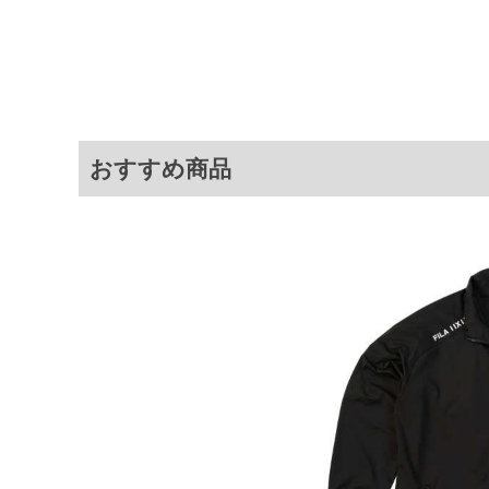
ブルゾンです。
サイ
サイズ
バスト
総丈
3L
146
82
おすすめ商品
4L
156
84
5L
166
86
6L
176
88
※商品によって若干のサイズの誤差が
ータ画面）によって、商品の色味が若
※上記サイズが実際の商品に付いてい
扱い前に商品付属タグの記載もご確認
※当店での掲載商品は、実店鋪と在庫
のお取り寄せ等により、お客様にご迷
ことがない様最大限に努めております
で予めご了承ください。