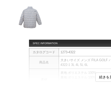
SPEC INFORMATION
カタログコード
1273-4322
大きいサイズ メンズ FILA GOLF
商品名
4322-1 3L 4L 5L 6L
表地:ポリエステル 100%
続きを
裏地:ポリエステル 100%
素材
中わた(本体):ポリエステル 50% 
中わた(衿):ポリエステル 100%
【商品について】
こちらは予約商品になります。
商品説明
仕様、素材、及び画像のカラーが
す。