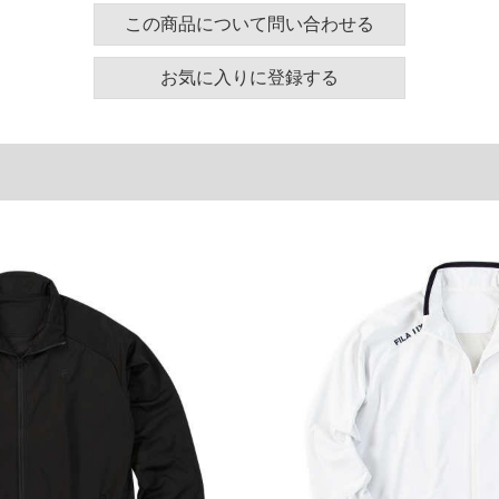
この商品について問い合わせる
ズ表
お気に入りに登録する
裾周り
肩幅
袖丈
136
60
63
146
62
64
156
64
65
166
66
66
単位はcm
ございます。また、お客様がご使用の環境（コンピュ
干異なる場合がございます。予めご了承ください。
るタグのサイズ表記と異なる場合があります。お取り
下さい。
を共用しておりますので店頭での売り違い、店舗から
惑をお掛けしてしまう場合がございます。そのような
が、もしあった場合速やかにご連絡させて頂きますの