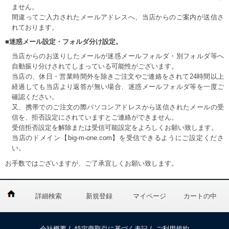
ません。
間違ってご入力されたメールアドレスへ、当店からのご案内が送信さ
れております。
■迷惑メール設定・フォルダ分け設定。
当店からのお送りしたメールが迷惑メールフォルダ・別フォルダ等へ
自動振り分けされてしまっている可能性がございます。
当店の、休日・営業時間外を除きご注文やご連絡をされて24時間以上
経過しても当店より返答が無い場合、迷惑メールフォルダ等を一度ご
確認ください。
又、携帯でのご注文の際パソコンアドレスから送信されたメールの受
信を、拒否設定にされていますとご連絡ができません。
受信拒否設定を解除または受信可能設定をよろしくお願い致します。
当店のドメイン【big-m-one.com】を受信できるようにご設定くださ
い。
お手数ではございますが、ご了承宜しくお願い致します。
詳細検索
新規登録
マイページ
カートの中
会社概要
/
特定商取引に基づく表記
/
ご利用規約