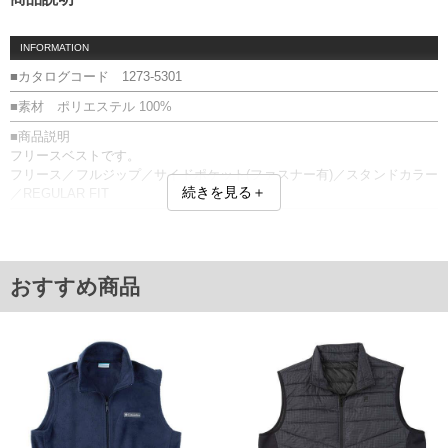
INFORMATION
■カタログコード 1273-5301
■素材 ポリエステル 100%
■商品説明
フリースベストです。
フリース／フルジップ／サイドポケット(ファスナー有)／スタンドカラー
続きを見る＋
／REGULAR FIT
■サイズ表
サイズ/バスト/総丈/肩幅
1X(3L)/132/75/48
2X(4L)/142/78/50
おすすめ商品
3X(5L)/152/78/53
4X(6L)/162/78/55
5X(7L)/172/80/58
6X(8L)/182/80/60
単位はcm
※【返品交換について】
返品交換希望の方は、商品到着後1週間以内にご連絡ください。
下着(肌着)やワイシャツは商品の性質上、返品交換不可とさせて頂いております。予め