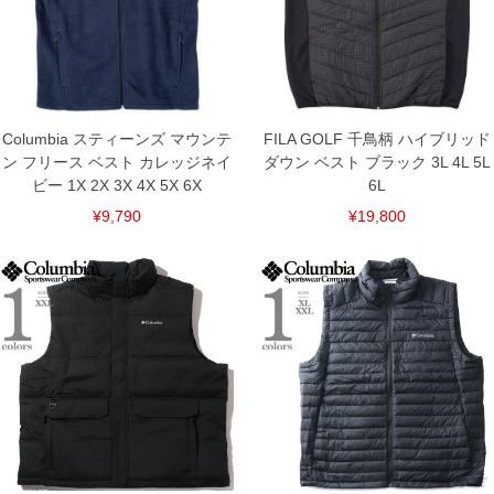
ご了承くださいませ。
※【ボトムの裾上げをご希望の場合】
裾上げ料金は500円+税となります。
備考欄に股下●cmとご記入下さい。（裾上げ無料対象商品は1本につき税込6,000円以
上の品が対象。1本5,999円以下の商品は有料（500円+税）となります。）
出荷まで約1週間～20日間程お時間を頂く場合がございます。
尚、裾上げした商品は返品・交換不可となりますので、予めご了承下さい。
Columbia スティーンズ マウンテ
FILA GOLF 千鳥柄 ハイブリッド
一部、お直しに対応出来ない商品がございます。(例：裾にファスナーや調節ひもが付
いている、極端なデザインが施されている等)
ン フリース ベスト カレッジネイ
ダウン ベスト ブラック 3L 4L 5L
ビー 1X 2X 3X 4X 5X 6X
6L
※商品によって若干のサイズの誤差がございます。また、お客様がご使用の環境（コ
ンピュータ画面）によって、商品の色味が若干異なる場合がございます。予めご了承
¥9,790
¥19,800
ください。
※当店での掲載商品は、実店鋪と在庫を共用しておりますので店頭での売り違い、店
舗からのお取り寄せ等により、お客様にご迷惑をお掛けしてしまう場合がございま
す。そのようなことがない様最大限に努めておりますが、もしあった場合速やかにご
連絡させて頂きますので予めご了承ください。
DETAIL