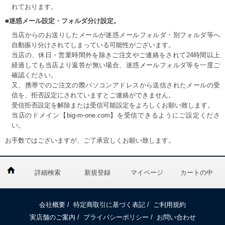
れております。
■迷惑メール設定・フォルダ分け設定。
当店からのお送りしたメールが迷惑メールフォルダ・別フォルダ等へ
自動振り分けされてしまっている可能性がございます。
当店の、休日・営業時間外を除きご注文やご連絡をされて24時間以上
経過しても当店より返答が無い場合、迷惑メールフォルダ等を一度ご
確認ください。
又、携帯でのご注文の際パソコンアドレスから送信されたメールの受
信を、拒否設定にされていますとご連絡ができません。
受信拒否設定を解除または受信可能設定をよろしくお願い致します。
当店のドメイン【big-m-one.com】を受信できるようにご設定くださ
い。
お手数ではございますが、ご了承宜しくお願い致します。
詳細検索
新規登録
マイページ
カートの中
会社概要
/
特定商取引に基づく表記
/
ご利用規約
実店舗のご案内
/
プライバシーポリシー
/
お問い合わせ