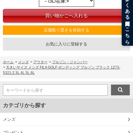
単位はcm
※【返品交換について】
返品交換希望の方は、商品到着後1週間以内にご連絡ください。
下着(肌着)やワイシャツは商品の性質上、返品交換不可とさせて頂いております。予め
ご了承くださいませ。
店舗取り置きを依頼する
※【ボトムの裾上げをご希望の場合】
裾上げ料金は500円+税となります。
お気に入りに登録する
備考欄に股下●cmとご記入下さい。（裾上げ無料対象商品は1本につき税込6,000円以
上の品が対象。1本5,999円以下の商品は有料（500円+税）となります。）
出荷まで約1週間～20日間程お時間を頂く場合がございます。
尚、裾上げした商品は返品・交換不可となりますので、予めご了承下さい。
ホーム
>
メンズ
>
アウター
>
ブルゾン・ジャンパー
一部、お直しに対応出来ない商品がございます。(例：裾にファスナーや調節ひもが付
>
大きいサイズ メンズ FILA GOLF ボンディング ブルゾン ブラック 1273-
いている、極端なデザインが施されている等)
5321-2 3L 4L 5L 6L
※商品によって若干のサイズの誤差がございます。また、お客様がご使用の環境（コ
ンピュータ画面）によって、商品の色味が若干異なる場合がございます。予めご了承
ください。
キーワードから探す
※当店での掲載商品は、実店鋪と在庫を共用しておりますので店頭での売り違い、店
舗からのお取り寄せ等により、お客様にご迷惑をお掛けしてしまう場合がございま
す。そのようなことがない様最大限に努めておりますが、もしあった場合速やかにご
カテゴリから探す
連絡させて頂きますので予めご了承ください。
メンズ
DETAIL
プレゼント