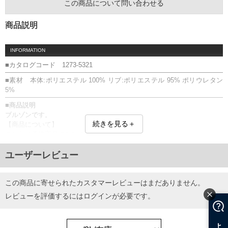
この商品について問い合わせる
商品説明
INFORMATION
■カタログコード 1273-5321
■素材 本体:ポリエステル 100% リブ:ポリエステル 95% ポリウレタン
5%
■商品説明
ブルゾンです。
続きを見る＋
【商品について】
こちらは予約商品になります。
仕様、素材、及び画像のカラーが、実際に入荷する商品と若干異なる場
合がございます。
ユーザーレビュー
フルジップ／スタンドカラー／サイドポケット／刺繍
■サイズ表
この商品に寄せられたカスタマーレビューはまだありません。
サイズ/バスト/総丈/裾周り/肩幅/袖丈
レビューを評価するには
ログイン
が必要です。
3L/140/82/120/60/61
4L/150/84/130/62/62
5L/160/86/140/64/63
6L/170/88/150/66/64