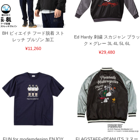
BH ビィエイチ フード脱着 スト
Ed Hardy 刺繍 スカジャン ブラッ
レッチ ブルゾン 加工
ク × グレー 3L 4L 5L 6L
¥11,260
¥29,480
FUN for modemdesign ENJOY
FLAGSTAFF×PEANUTS スヌー