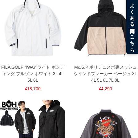
8L/196/86/170/68/71
単位はcm
※【返品交換について】
返品交換希望の方は、商品到着後1週間以内にご連絡ください。
下着(肌着)やワイシャツは商品の性質上、返品交換不可とさせて頂いております。予め
ご了承くださいませ。
※【ボトムの裾上げをご希望の場合】
裾上げ料金は500円+税となります。
備考欄に股下●cmとご記入下さい。（裾上げ無料対象商品は1本につき税込6,000円以
上の品が対象。1本5,999円以下の商品は有料（500円+税）となります。）
出荷まで約1週間～20日間程お時間を頂く場合がございます。
尚、裾上げした商品は返品・交換不可となりますので、予めご了承下さい。
FILA GOLF 4WAY ライト ボンデ
Mc.S.P ポリデュスポ裏メッシュ
一部、お直しに対応出来ない商品がございます。(例：裾にファスナーや調節ひもが付
いている、極端なデザインが施されている等)
ィング ブルゾン ホワイト 3L 4L
ウインドブレーカー ベージュ 3L
5L 6L
4L 5L 6L 7L 8L
※商品によって若干のサイズの誤差がございます。また、お客様がご使用の環境（コ
ンピュータ画面）によって、商品の色味が若干異なる場合がございます。予めご了承
¥18,700
¥4,290
ください。
※当店での掲載商品は、実店鋪と在庫を共用しておりますので店頭での売り違い、店
舗からのお取り寄せ等により、お客様にご迷惑をお掛けしてしまう場合がございま
す。そのようなことがない様最大限に努めておりますが、もしあった場合速やかにご
連絡させて頂きますので予めご了承ください。
DETAIL