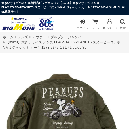
大きいサイズのメンズ専門店ビッグエムワン【max8】大きいサイズ メンズ
FLAGSTAFF×PEANUTS スヌーピーコラボ MA-1 ジャケット カーキ 1273-5345-1 3L 4L 5L 6L
8L通販サイト
ログイン
カート
マイページ
検索
ホーム
>
メンズ
>
アウター
>
ブルゾン・ジャンパー
>
【max8】大きいサイズ メンズ FLAGSTAFF×PEANUTS スヌーピーコラボ
MA-1 ジャケット カーキ 1273-5345-1 3L 4L 5L 6L 8L