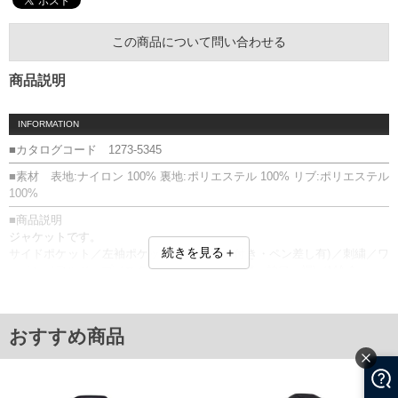
この商品について問い合わせる
商品説明
INFORMATION
■カタログコード 1273-5345
■素材 表地:ナイロン 100% 裏地:ポリエステル 100% リブ:ポリエステル
100%
■商品説明
ジャケットです。
続きを見る＋
サイドポケット／左袖ポケット(ファスナー付き・ペン差し有)／刺繍／ワ
ッペン／フルジップ／スタンドカラー／リブ(襟・袖口・裾)／MA-1
■サイズ表
サイズ/バスト/総丈/裾周り/肩幅/袖丈
3L/146/76/120/58/66
おすすめ商品
4L/156/78/130/60/67
5L/166/80/140/62/68
6L/176/82/150/64/69