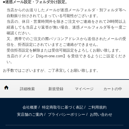
■迷惑メール設定・フォルダ分け設定。
当店からのお送りしたメールが迷惑メールフォルダ・別フォルダ等へ
自動振り分けされてしまっている可能性がございます。
当店の、休日・営業時間外を除きご注文やご連絡をされて24時間以上
経過しても当店より返答が無い場合、迷惑メールフォルダ等を一度ご
確認ください。
又、携帯でのご注文の際パソコンアドレスから送信されたメールの受
信を、拒否設定にされていますとご連絡ができません。
受信拒否設定を解除または受信可能設定をよろしくお願い致します。
当店のドメイン【big-m-one.com】を受信できるようにご設定くださ
い。
お手数ではございますが、ご了承宜しくお願い致します。
詳細検索
新規登録
マイページ
カートの中
会社概要
/
特定商取引に基づく表記
/
ご利用規約
実店舗のご案内
/
プライバシーポリシー
/
お問い合わせ