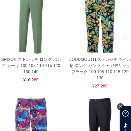
110/110/80/41/130/111.5
115/115/80/42.5/134/112.5
120/120/80/46/141/113.5
130/130/80/49/149/114.5
140/140/80/52/157/115.5
単位はcm
※【返品交換について】
返品交換希望の方は、商品到着後1週間以内にご連絡ください。
下着(肌着)やワイシャツは商品の性質上、返品交換不可とさせて頂いております。予め
ご了承くださいませ。
SRIXON ストレッチ ロング パン
LOUDMOUTH ストレッチ ツイル
※【ボトムの裾上げをご希望の場合】
裾上げ料金は500円+税となります。
ツ カーキ 100 105 110 115 120
柄 ロング パンツ シャガデリック
備考欄に股下●cmとご記入下さい。（裾上げ無料対象商品は1本につき税込6,000円以
130 140
ブラック 100 105 110 115 120
上の品が対象。1本5,999円以下の商品は有料（500円+税）となります。）
130
出荷まで約1週間～20日間程お時間を頂く場合がございます。
¥16,280
尚、裾上げした商品は返品・交換不可となりますので、予めご了承下さい。
¥27,280
一部、お直しに対応出来ない商品がございます。(例：裾にファスナーや調節ひもが付
いている、極端なデザインが施されている等)
※商品によって若干のサイズの誤差がございます。また、お客様がご使用の環境（コ
ンピュータ画面）によって、商品の色味が若干異なる場合がございます。予めご了承
ください。
※当店での掲載商品は、実店鋪と在庫を共用しておりますので店頭での売り違い、店
舗からのお取り寄せ等により、お客様にご迷惑をお掛けしてしまう場合がございま
す。そのようなことがない様最大限に努めておりますが、もしあった場合速やかにご
連絡させて頂きますので予めご了承ください。