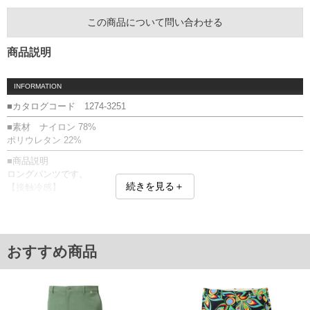
この商品について問い合わせる
商品説明
INFORMATION
■カタログコード 1274-3251
■素材 ナイロン 78%
ポリウレタン 22%
■商品説明
ロングパンツです。
続きを見る＋
【接触冷感】
触れるとヒンヤリと感じ、肌表面温度を下げる効果があります。
ストレッチ／ベルトループ9本／刺繍／サイド・バックポケット有／前開
きファスナー／接触冷感
同系色と一緒の洗濯をお勧めします。
おすすめ商品
■サイズ表
サイズ/ウエスト/股下/わたり幅/ヒップ/総丈
100/100/80/38/122/109.5
105/105/80/39.5/126/110.5