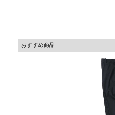
サイ
サイズ
ウエスト
股下
100
100
78
105
105
78
110
110
78
おすすめ商品
115
115
78
120
120
78
130
130
78
140
140
78
150
150
78
160
160
78
※商品によって若干のサイズの誤差が
ータ画面）によって、商品の色味が若
※上記サイズが実際の商品に付いてい