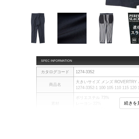
SPEC INFORMATION
カタログコード
1274-3352
大きいサイズ メンズ ROVERTR
商品名
1274-3352-1 100 105 110 115 120 
ポリエステル 73%
続きを
素材
レーヨン 22%
ポリウレタン 5%
スラックスです。
商品説明
2WAY(縦横)ストレッチ／ウエ
(毛玉になりにくい)／ベルトループ