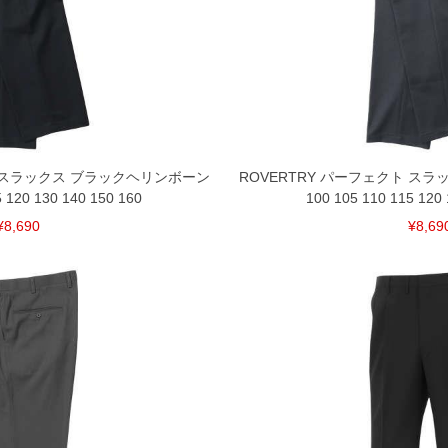
下さい。
を共用しておりますので店頭での売り違い、店舗から
惑をお掛けしてしまう場合がございます。そのような
が、もしあった場合速やかにご連絡させて頂きますの
裾上げ無料対象商品は1本につき税込6,000円以上の品
ト スラックス ブラックヘリンボーン
ROVERTRY パーフェクト ス
料（500円+税）となります。）
5 120 130 140 150 160
100 105 110 115 120 
頂く場合がございます。
となりますので、予めご了承下さい。
¥8,690
¥8,69
ざいます。(例：裾にファスナーや調節ひもが付いて
等)
間以内にご連絡ください。
質上、返品交換不可とさせて頂いております。予めご了