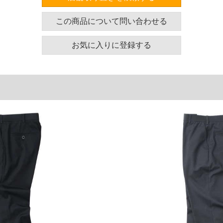
ズ表
この商品について問い合わせる
わたり幅
ヒップ
総丈
37.1
120.1
109.9
お気に入りに登録する
38.8
125.8
109.9
40.2
131.1
109.9
41.6
136.2
110.9
43.1
141.5
110.9
45.5
150.8
111.9
47.9
160.2
113
50.3
169.5
114
52.5
178.8
115
単位はcm
ございます。また、お客様がご使用の環境（コンピュ
干異なる場合がございます。予めご了承ください。
るタグのサイズ表記と異なる場合があります。お取り