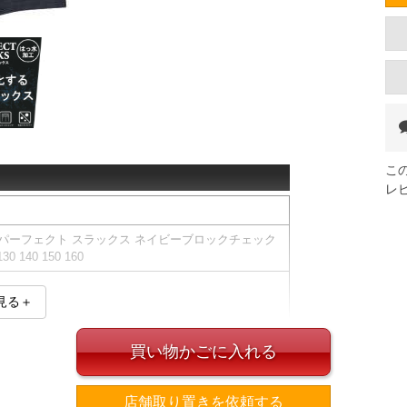
こ
レ
Y パーフェクト スラックス ネイビーブロックチェック
130 140 150 160
見る＋
買い物かごに入れる
ストストレッチ／マシンウォッシャブル／アンチピリング
(７本)／撥水加工
店舗取り置きを依頼する