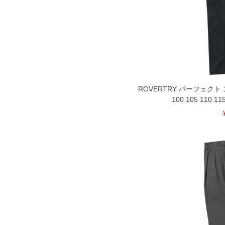
扱い前に商品付属タグの記載もご確認
※当店での掲載商品は、実店鋪と在庫
のお取り寄せ等により、お客様にご迷
ことがない様最大限に努めております
で予めご了承ください。
※【ボトムの裾上げをご希望の場合】
裾上げ料金は500円+税となります。
ご注意
備考欄に股下●cmとご記入下さい。（
ROVERTRY パーフェク
が対象。1本5,999円以下の商品は有
100 105 110 11
出荷まで約1週間～20日間程お時間を
尚、裾上げした商品は返品・交換不可
一部、お直しに対応出来ない商品がご
いる、極端なデザインが施されている
※【返品交換について】
返品交換希望の方は、商品到着後1週
下着(肌着)やワイシャツは商品の性
承くださいませ。
DETAIL