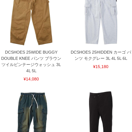
単位はcm
※【返品交換について】
返品交換希望の方は、商品到着後1週間以内にご連絡ください。
下着(肌着)やワイシャツは商品の性質上、返品交換不可とさせて頂いております。予め
ご了承くださいませ。
※【ボトムの裾上げをご希望の場合】
裾上げ料金は500円+税となります。
備考欄に股下●cmとご記入下さい。（裾上げ無料対象商品は1本につき税込6,000円以
上の品が対象。1本5,999円以下の商品は有料（500円+税）となります。）
DCSHOES 25WIDE BUGGY
DCSHOES 25HIDDEN カーゴ パ
出荷まで約1週間～20日間程お時間を頂く場合がございます。
DOUBLE KNEE パンツ ブラウン
ンツ モクグレー 3L 4L 5L 6L
尚、裾上げした商品は返品・交換不可となりますので、予めご了承下さい。
一部、お直しに対応出来ない商品がございます。(例：裾にファスナーや調節ひもが付
ツイルビンテージウォッシュ 3L
¥15,180
いている、極端なデザインが施されている等)
4L 5L
※商品によって若干のサイズの誤差がございます。また、お客様がご使用の環境（コ
¥14,080
ンピュータ画面）によって、商品の色味が若干異なる場合がございます。予めご了承
ください。
※当店での掲載商品は、実店鋪と在庫を共用しておりますので店頭での売り違い、店
舗からのお取り寄せ等により、お客様にご迷惑をお掛けしてしまう場合がございま
す。そのようなことがない様最大限に努めておりますが、もしあった場合速やかにご
連絡させて頂きますので予めご了承ください。
DETAIL