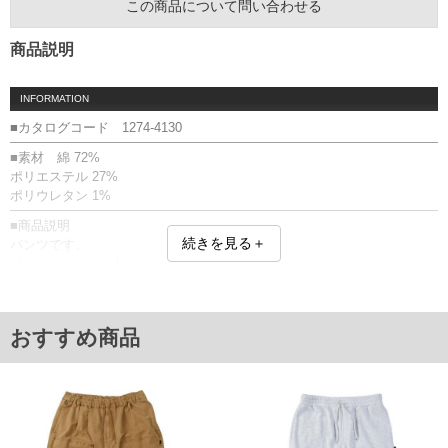
この商品について問い合わせる
商品説明
INFORMATION
■カタログコード 1274-4130
■素材 綿 72%
ポリエステル 27%
ポリウレタン 1%
■商品説明
続きを見る＋
パンツです。
【サイズについて】
サイズ表のウエストサイズは適応範囲となります。
前開きファスナー／サイド・バックポケット有／ウエストシャーリング
(調節ひも有)／ベルトループ無／リフレクターキーループ／ストレッチ
おすすめ商品
■サイズ表
サイズ/ウエスト/股下/わたり幅/ヒップ/総丈
3L/95～110/75/39/130/109
4L/105～120/75/42/137/111
5L/115～130/75/45/145/113
6L/125～140/75/47/153/115