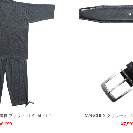
裾上げ無料対象商品は1本につき税込6,000円以上の品
料（500円+税）となります。）
頂く場合がございます。
となりますので、予めご了承下さい。
ざいます。(例：裾にファスナーや調節ひもが付いて
等)
間以内にご連絡ください。
質上、返品交換不可とさせて頂いております。予めご了
衣 ブラック 3L 4L 5L 6L 7L
MANCHES クラリーノ ベ
¥8,690
¥7,59