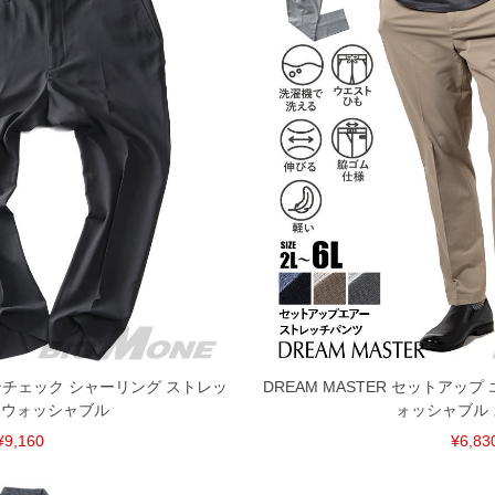
44.3
141
127.7
45.5
145
128.7
47
150
128.7
49.5
157
129.7
52
166
130.7
54
173
131.7
56
180
132.7
単位はcm
ございます。また、お客様がご使用の環境（コンピュ
干異なる場合がございます。予めご了承ください。
るタグのサイズ表記と異なる場合があります。お取り
下さい。
 グレンチェック シャーリング ストレッ
DREAM MASTER セットアップ
を共用しておりますので店頭での売り違い、店舗から
 ウォッシャブル
ォッシャブル
惑をお掛けしてしまう場合がございます。そのような
が、もしあった場合速やかにご連絡させて頂きますの
¥9,160
¥6,83