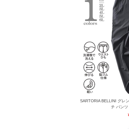
110
110
96
115
115
96
120
120
96
130
130
96
140
140
96
150
150
96
160
160
96
※商品によって若干のサイズの誤差が
ータ画面）によって、商品の色味が若
※上記サイズが実際の商品に付いてい
扱い前に商品付属タグの記載もご確認
SARTORIA BELLINI
※当店での掲載商品は、実店鋪と在庫
チ パンツ
のお取り寄せ等により、お客様にご迷
ことがない様最大限に努めております
で予めご了承ください。