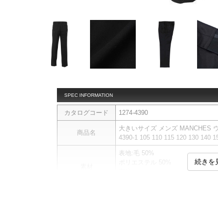
SPEC INFORMATION
カタログコード
1274-4390
大きいサイズ メンズ MANCHES 
商品名
4390-1 105 110 115 120 130 140 1
表地:毛 50%
続きを
ポリエステル 50%
素材
裏地:
膝裏 ポリエステル 100%
パンツです。
【商品について】
透け感のないやや軽め素材。多少