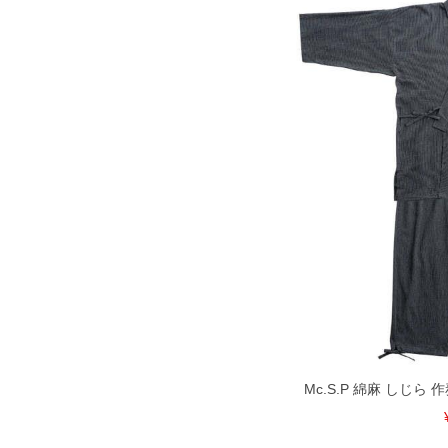
※【ボトムの裾上げをご希望の場合】
裾上げ料金は500円+税となります。
ご注意
備考欄に股下●cmとご記入下さい。（
が対象。1本5,999円以下の商品は有
出荷まで約1週間～20日間程お時間を
尚、裾上げした商品は返品・交換不可
一部、お直しに対応出来ない商品がご
いる、極端なデザインが施されている
※【返品交換について】
返品交換希望の方は、商品到着後1週
下着(肌着)やワイシャツは商品の性
承くださいませ。
DETAIL
Mc.S.P 綿麻 しじら 作務