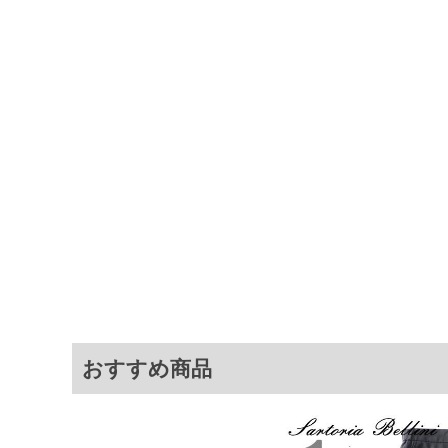
力のかかりやすいポケット口が裂
す。
【カラー】
無地で、マットなブラック。
【ウエストマジック】
ウエスト部分に隠されたゴムが収
*脇のゴムは片側で約2cm程度伸縮
商品説明
【シロセット加工】
パンツの折り目を半永久的に保っ
シロセット加工／ウエストマジッ
強テープ／ベルトループ9本／ポケ
ポケット有／ツータック／ウォッ
【ご家庭での洗い方】ボタン、前
「ドライ」「ソフト」「手洗い」で
イロンのかけ方】必ずあて布をして
度とした中温）折り目がずれない
さい。【商品の仕上がりについて
上げご希望の場合は、サイズ補正
おすすめ商品
サイ
サイズ
ウエスト
股下
105
105
96