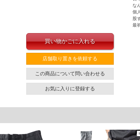
けてしまわないためにD管留めの縫製が施されていま
な
個
股
最
縮し、お腹周りにフィットする構造になっています。
します。
買い物かごに入れる
てくれる「形状記憶加工」
ク／ストレッチ／消臭機能つきシック／お尻部分に補
店舗取り置きを依頼する
ットのD管留め／前開きファスナー／サイド・バック
シャブル
この商品について問い合わせる
カン、ファスナーを閉じ、洗濯ネットに入れ、水流は
行い、脱水は15秒～1分程度で行ってください。【ア
アイロンをかけてください。（温度設定は150℃を限
お気に入りに登録する
よう、元の折り目ラインにプレスアイロンをしてくだ
】 こちらの商品は、裾のお直しが必要な商品です。裾
サービスをぜひご利用ください。
ズ表
わたり幅
ヒップ
総丈
42.5
136
127.7