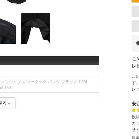
こ
レ
こ
ウォッシャブル ツータック パンツ ブラック 1274-
す
50 160
レ
見る＋
安
投
カ
サ
の伸び感が斜め方向にあります。
長年