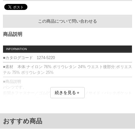
この商品について問い合わせる
商品説明
INFORMATION
■カタログコード 1274-5220
■素材 本体:ナイロン 76% ポリウレタン 24% ウエスト後部分:ポリエス
テル 75% ポリウレタン 25%
■商品説明
パンツです。
続きを見る＋
前開きファスナー／ゴム(ウエストバック部分)／サイド・バックポケット
／ボール・ティー用ポケット／ベルトループ5本／エクストラストレッチ
アクティブ／ストレッチ／プリント(厚盛ラバー)／アンクル丈(9分丈)／リ
サイクル素材使用／サスティナブル
■サイズ表
おすすめ商品
サイズ/ウエスト/股下/わたり幅/ヒップ/総丈
104/104/69/38/114/96