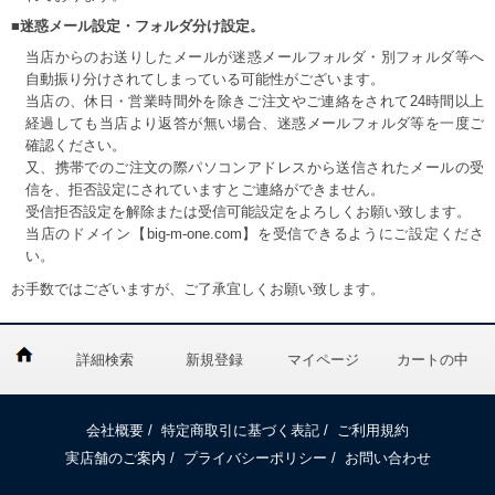
■迷惑メール設定・フォルダ分け設定。
当店からのお送りしたメールが迷惑メールフォルダ・別フォルダ等へ
自動振り分けされてしまっている可能性がございます。
当店の、休日・営業時間外を除きご注文やご連絡をされて24時間以上
経過しても当店より返答が無い場合、迷惑メールフォルダ等を一度ご
確認ください。
又、携帯でのご注文の際パソコンアドレスから送信されたメールの受
信を、拒否設定にされていますとご連絡ができません。
受信拒否設定を解除または受信可能設定をよろしくお願い致します。
当店のドメイン【big-m-one.com】を受信できるようにご設定くださ
い。
お手数ではございますが、ご了承宜しくお願い致します。
詳細検索
新規登録
マイページ
カートの中
会社概要
/
特定商取引に基づく表記
/
ご利用規約
実店舗のご案内
/
プライバシーポリシー
/
お問い合わせ