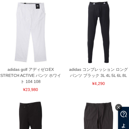
108/108/69/39.5/120/97
単位はcm
※【返品交換について】
返品交換希望の方は、商品到着後1週間以内にご連絡ください。
下着(肌着)やワイシャツは商品の性質上、返品交換不可とさせて頂いております。予め
ご了承くださいませ。
※【ボトムの裾上げをご希望の場合】
裾上げ料金は500円+税となります。
備考欄に股下●cmとご記入下さい。（裾上げ無料対象商品は1本につき税込6,000円以
上の品が対象。1本5,999円以下の商品は有料（500円+税）となります。）
出荷まで約1週間～20日間程お時間を頂く場合がございます。
尚、裾上げした商品は返品・交換不可となりますので、予めご了承下さい。
一部、お直しに対応出来ない商品がございます。(例：裾にファスナーや調節ひもが付
adidas golf アディゼロEX
adidas コンプレッション ロング
いている、極端なデザインが施されている等)
STRETCH ACTIVE パンツ ホワイ
パンツ ブラック 3L 4L 5L 6L 8L
※商品によって若干のサイズの誤差がございます。また、お客様がご使用の環境（コ
ト 104 108
ンピュータ画面）によって、商品の色味が若干異なる場合がございます。予めご了承
¥4,290
ください。
¥23,980
※当店での掲載商品は、実店鋪と在庫を共用しておりますので店頭での売り違い、店
舗からのお取り寄せ等により、お客様にご迷惑をお掛けしてしまう場合がございま
す。そのようなことがない様最大限に努めておりますが、もしあった場合速やかにご
連絡させて頂きますので予めご了承ください。
DETAIL