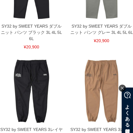
※【ボトムの裾上げをご希望の場合】
裾上げ料金は500円+税となります。
備考欄に股下●cmとご記入下さい。（裾上げ無料対象商品は1本につき税込6,000円以
上の品が対象。1本5,999円以下の商品は有料（500円+税）となります。）
出荷まで約1週間～20日間程お時間を頂く場合がございます。
SY32 by SWEET YEARS ダブル
SY32 by SWEET YEARS ダブル
尚、裾上げした商品は返品・交換不可となりますので、予めご了承下さい。
ニット パンツ ブラック 3L 4L 5L
ニット パンツ グレー 3L 4L 5L 6L
一部、お直しに対応出来ない商品がございます。(例：裾にファスナーや調節ひもが付
いている、極端なデザインが施されている等)
6L
¥20,900
※商品によって若干のサイズの誤差がございます。また、お客様がご使用の環境（コ
¥20,900
ンピュータ画面）によって、商品の色味が若干異なる場合がございます。予めご了承
ください。
※当店での掲載商品は、実店鋪と在庫を共用しておりますので店頭での売り違い、店
舗からのお取り寄せ等により、お客様にご迷惑をお掛けしてしまう場合がございま
す。そのようなことがない様最大限に努めておりますが、もしあった場合速やかにご
連絡させて頂きますので予めご了承ください。
DETAIL
SY32 by SWEET YEARS 3レイヤ
SY32 by SWEET YEARS 3レイヤ