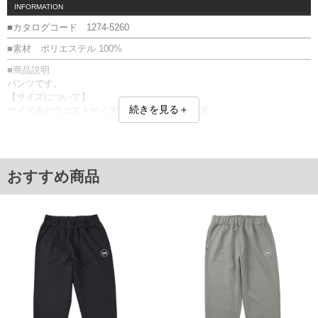
INFORMATION
■カタログコード 1274-5260
■素材 ポリエステル 100%
■商品説明
パンツです。
【サイズについて】
続きを見る＋
サイズ表のウエストサイズは適応範囲となります。
前閉じ／ウエストシャーリング(調節ひも有)／サイド・ファスナー付バッ
クポケット／ポケット裏メッシュ／プリント／ストレッチ／再帰反射ピ
スネーム
■サイズ表
おすすめ商品
サイズ/ウエスト/股下/わたり幅/ヒップ
3L/95～110/75/37/130
4L/105～120/75/39/137
5L/115～130/75/42/145
6L/125～140/75/44/153
単位はcm
※【返品交換について】
返品交換希望の方は、商品到着後1週間以内にご連絡ください。
下着(肌着)やワイシャツは商品の性質上、返品交換不可とさせて頂いております。予め
ご了承くださいませ。