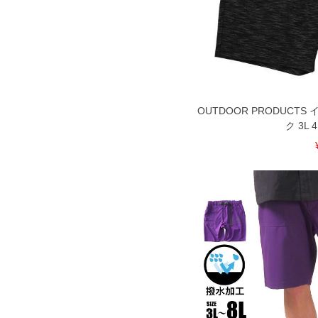
備考欄に股下●cmとご記入下さい。（
が対象。1本5,999円以下の商品は有
出荷まで約1週間～20日間程お時間を
尚、裾上げした商品は返品・交換不可
一部、お直しに対応出来ない商品がご
いる、極端なデザインが施されている
※【返品交換について】
返品交換希望の方は、商品到着後1週
OUTDOOR PRODUCT
下着(肌着)やワイシャツは商品の性
ク 3L 4
承くださいませ。
DETAIL