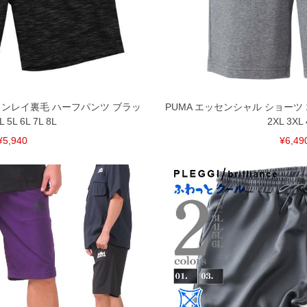
裾上げ無料対象商品は1本につき税込6,000円以上の品
料（500円+税）となります。）
頂く場合がございます。
となりますので、予めご了承下さい。
ざいます。(例：裾にファスナーや調節ひもが付いて
等)
間以内にご連絡ください。
S インレイ裏毛 ハーフパンツ ブラッ
PUMA エッセンシャル ショーツ
質上、返品交換不可とさせて頂いております。予めご了
L 5L 6L 7L 8L
2XL 3XL
¥5,940
¥6,49