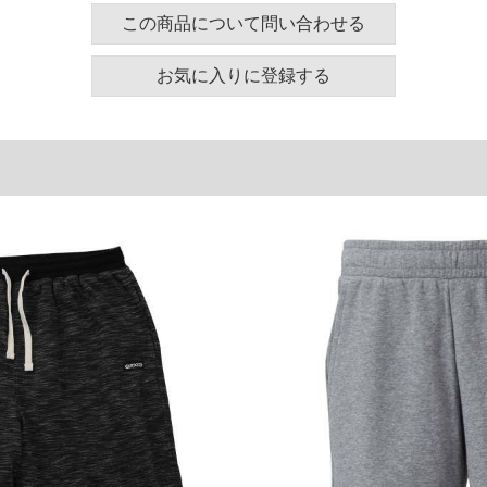
ズ表
この商品について問い合わせる
わたり幅
ヒップ
総丈
お気に入りに登録する
39
131
58
41
139
60
44
149
62
46
158
64
単位はcm
ございます。また、お客様がご使用の環境（コンピュ
干異なる場合がございます。予めご了承ください。
るタグのサイズ表記と異なる場合があります。お取り
下さい。
を共用しておりますので店頭での売り違い、店舗から
惑をお掛けしてしまう場合がございます。そのような
が、もしあった場合速やかにご連絡させて頂きますの