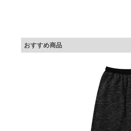
サイ
サイズ
ウエスト
股下
3L
95～110
26
4L
105～120
26
5L
115～130
26
おすすめ商品
6L
125～140
26
※商品によって若干のサイズの誤差が
ータ画面）によって、商品の色味が若
※上記サイズが実際の商品に付いてい
扱い前に商品付属タグの記載もご確認
※当店での掲載商品は、実店鋪と在庫
のお取り寄せ等により、お客様にご迷
ことがない様最大限に努めております
で予めご了承ください。
※【ボトムの裾上げをご希望の場合】
裾上げ料金は500円+税となります。
ご注意