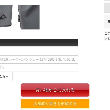
こ
レ
R ハーフパンツ グレー 1274-5285-1 3L 4L 5L 6L
0%
見る＋
範囲となります。
節ひも有)／サイド・バックポケット有／プリント／撥
買い物かごに入れる
です。 (はっ水加工は永久的なものではなく、繰り返
低下します)
店舗取り置きを依頼する