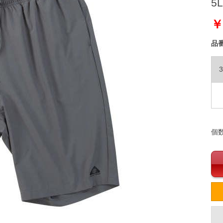
5L
￥
品
3
個