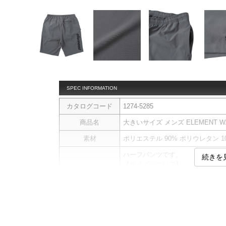
SPEC INFORMATION
カタログコード
1274-5285
商品名
大きいサイズ メンズ ELEMENT WATE
素材
ポリエステル 90% ポリウレタン 1
ハーフパンツです。
続きを
【サイズについて】
サイズ表のウエストサイズは適応
商品説明
前閉じ／ウエストシャーリング(調
水加工／水陸両用／速乾
【撥水】 雨や水を弾きやすい加工
しの着用や汚れの付着により効果が