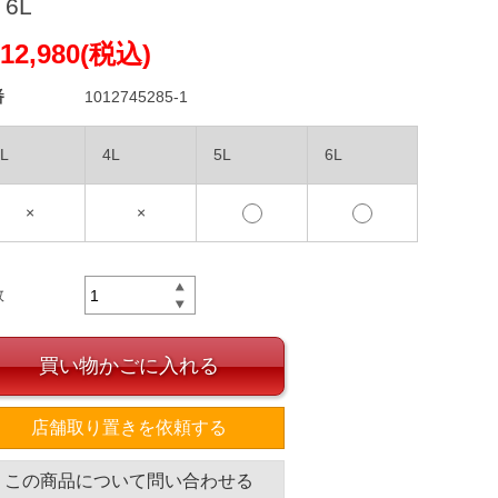
 6L
12,980(税込)
番
1012745285-1
L
4L
5L
6L
×
×
数
買い物かごに入れる
店舗取り置きを依頼する
この商品について問い合わせる