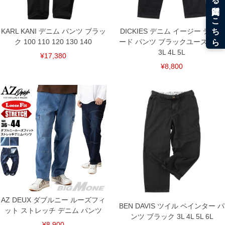
6L/125～140/73/47/155/115
単位はcm
KARL KANI デニム パンツ ブラッ
DICKIES デニム イージー テーパ
※【返品交換について】
返品交換希望の方は、商品到着後1週間以内にご連絡ください。
ク 100 110 120 130 140
ード パンツ ブラックユーズド 2L
下着(肌着)やワイシャツは商品の性質上、返品交換不可とさせて頂いております。予め
3L 4L 5L
¥17,380
ご了承くださいませ。
¥8,800
※【ボトムの裾上げをご希望の場合】
裾上げ料金は500円+税となります。
備考欄に股下●cmとご記入下さい。（裾上げ無料対象商品は1本につき税込6,000円以
上の品が対象。1本5,999円以下の商品は有料（500円+税）となります。）
出荷まで約1週間～20日間程お時間を頂く場合がございます。
尚、裾上げした商品は返品・交換不可となりますので、予めご了承下さい。
一部、お直しに対応出来ない商品がございます。(例：裾にファスナーや調節ひもが付
いている、極端なデザインが施されている等)
※商品によって若干のサイズの誤差がございます。また、お客様がご使用の環境（コ
ンピュータ画面）によって、商品の色味が若干異なる場合がございます。予めご了承
ください。
※当店での掲載商品は、実店鋪と在庫を共用しておりますので店頭での売り違い、店
舗からのお取り寄せ等により、お客様にご迷惑をお掛けしてしまう場合がございま
す。そのようなことがない様最大限に努めておりますが、もしあった場合速やかにご
連絡させて頂きますので予めご了承ください。
AZ DEUX ダブルニー ルーズフィ
BEN DAVIS ツイル ペインター パ
ット ストレッチ デニム パンツ
DETAIL
ンツ ブラック 3L 4L 5L 6L
¥8,900