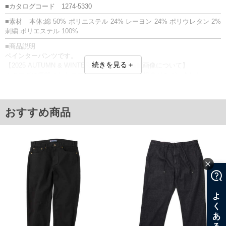
■カタログコード 1274-5330
■素材 本体:綿 50% ポリエステル 24% レーヨン 24% ポリウレタン 2%
刺繍:ポリエステル 100%
■商品説明
ペインターパンツです。
続きを見る＋
【2025 AUTUMN & WINTERカタログ P16掲載画像について】
カタログに掲載されたウエストのバック部分に相違がございました。
お客様にはご迷惑をおかけして申し訳ございません。
訂正内容：
【誤】パッチ無し
おすすめ商品
【正】パッチ有り
※現在はこちらの商品詳細ページで正しい商品の画像をご覧いただけま
す。
【サイズについて】
サイズ表のウエストサイズは適応範囲となります。
前開きファスナー／ウエストシャーリング(調節ひも有)／サイド・バック
ポケット／刺繍／ハンマーループ／ベルトループ6本／ウォッシュ加工
■サイズ表
サイズ/ウエスト(適応)/股下/わたり幅/ヒップ/総丈
3L/95～110/73/40/130/109
4L/105～120/73/42/138/111
5L/115～130/73/45/147/113