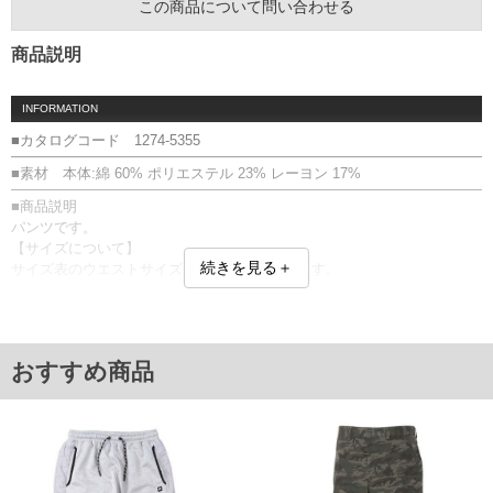
この商品について問い合わせる
商品説明
INFORMATION
■カタログコード 1274-5355
■素材 本体:綿 60% ポリエステル 23% レーヨン 17%
■商品説明
パンツです。
【サイズについて】
続きを見る＋
サイズ表のウエストサイズは適応範囲となります。
前開きファスナー／サイド・バック・ツールポケット／ハンマーループ
／ベルトループ8本／ウエストシャーリング(バック部分）／ウエスト調節
紐有／プリント
■サイズ表
おすすめ商品
サイズ/ウエスト(適応)/股下/わたり幅/ヒップ/総丈
3L/95～110/75/41/130/109
4L/105～120/75/43/140/111
5L/115～130/75/45/150/113
6L/125～140/75/47/160/115
単位はcm