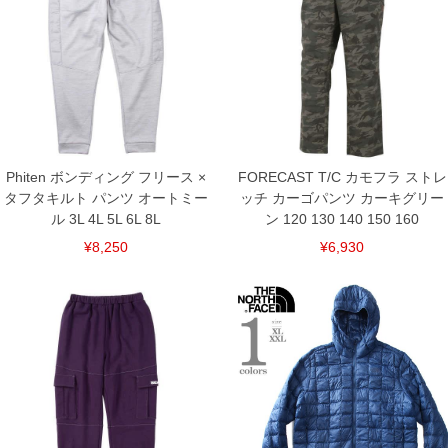
※【返品交換について】
返品交換希望の方は、商品到着後1週間以内にご連絡ください。
下着(肌着)やワイシャツは商品の性質上、返品交換不可とさせて頂いております。予め
ご了承くださいませ。
※【ボトムの裾上げをご希望の場合】
裾上げ料金は500円+税となります。
備考欄に股下●cmとご記入下さい。（裾上げ無料対象商品は1本につき税込6,000円以
上の品が対象。1本5,999円以下の商品は有料（500円+税）となります。）
出荷まで約1週間～20日間程お時間を頂く場合がございます。
Phiten ボンディング フリース ×
FORECAST T/C カモフラ ストレ
尚、裾上げした商品は返品・交換不可となりますので、予めご了承下さい。
タフタキルト パンツ オートミー
ッチ カーゴパンツ カーキグリー
一部、お直しに対応出来ない商品がございます。(例：裾にファスナーや調節ひもが付
いている、極端なデザインが施されている等)
ル 3L 4L 5L 6L 8L
ン 120 130 140 150 160
※商品によって若干のサイズの誤差がございます。また、お客様がご使用の環境（コ
¥8,250
¥6,930
ンピュータ画面）によって、商品の色味が若干異なる場合がございます。予めご了承
ください。
※当店での掲載商品は、実店鋪と在庫を共用しておりますので店頭での売り違い、店
舗からのお取り寄せ等により、お客様にご迷惑をお掛けしてしまう場合がございま
す。そのようなことがない様最大限に努めておりますが、もしあった場合速やかにご
連絡させて頂きますので予めご了承ください。
DETAIL