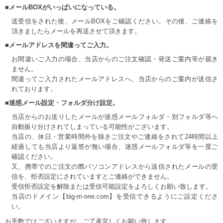
■メールBOXがいっぱいになっている。
送受信をされた後、メールBOXをご確認ください。その後、ご連絡を
頂きましたらメールを再送させて頂きます。
■メールアドレスを間違ってご入力。
お間違いご入力の場合、当店からのご注文確認・発送ご案内等が届き
ません。
間違ってご入力されたメールアドレスへ、当店からのご案内が送信さ
れております。
■迷惑メール設定・フォルダ分け設定。
当店からのお送りしたメールが迷惑メールフォルダ・別フォルダ等へ
自動振り分けされてしまっている可能性がございます。
当店の、休日・営業時間外を除きご注文やご連絡をされて24時間以上
経過しても当店より返答が無い場合、迷惑メールフォルダ等を一度ご
確認ください。
又、携帯でのご注文の際パソコンアドレスから送信されたメールの受
信を、拒否設定にされていますとご連絡ができません。
受信拒否設定を解除または受信可能設定をよろしくお願い致します。
当店のドメイン【big-m-one.com】を受信できるようにご設定くださ
い。
お手数ではございますが、ご了承宜しくお願い致します。