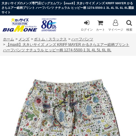
大きいサイズのメンズ専門店ビッグエムワン【max8】大きいサイズ メンズ KRIFF MAYER かる
さらエアー総柄プリント ハーフパンツ ナチュラル ヒッピー柄 1274-5500-1 3L 4L 5L 6L 8L通販
サイト
ログイン
カート
マイページ
検索
ホーム
>
メンズ
>
ボトム・スラックス
>
ハーフパンツ
>
【max8】大きいサイズ メンズ KRIFF MAYER かるさらエアー総柄プリント
ハーフパンツ ナチュラル ヒッピー柄 1274-5500-1 3L 4L 5L 6L 8L