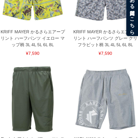
※【返品交換について】
返品交換希望の方は、商品到着後1週間以内にご連絡ください。
下着(肌着)やワイシャツは商品の性質上、返品交換不可とさせて頂いております。予め
ご了承くださいませ。
※【ボトムの裾上げをご希望の場合】
裾上げ料金は500円+税となります。
KRIFF MAYER かるさらエアープ
KRIFF MAYER かるさらエアープ
備考欄に股下●cmとご記入下さい。（裾上げ無料対象商品は1本につき税込6,000円以
リント ハーフパンツ イエロー マ
リント ハーフパンツ グレー クリ
上の品が対象。1本5,999円以下の商品は有料（500円+税）となります。）
ップ柄 3L 4L 5L 6L 8L
フラビット柄 3L 4L 5L 6L 8L
出荷まで約1週間～20日間程お時間を頂く場合がございます。
尚、裾上げした商品は返品・交換不可となりますので、予めご了承下さい。
¥7,590
¥7,590
一部、お直しに対応出来ない商品がございます。(例：裾にファスナーや調節ひもが付
いている、極端なデザインが施されている等)
※商品によって若干のサイズの誤差がございます。また、お客様がご使用の環境（コ
ンピュータ画面）によって、商品の色味が若干異なる場合がございます。予めご了承
ください。
※当店での掲載商品は、実店鋪と在庫を共用しておりますので店頭での売り違い、店
舗からのお取り寄せ等により、お客様にご迷惑をお掛けしてしまう場合がございま
す。そのようなことがない様最大限に努めておりますが、もしあった場合速やかにご
連絡させて頂きますので予めご了承ください。
DETAIL