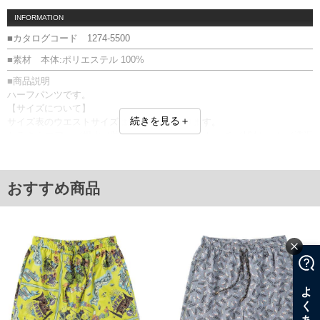
INFORMATION
■カタログコード 1274-5500
■素材 本体:ポリエステル 100%
■商品説明
ハーフパンツです。
【サイズについて】
続きを見る＋
サイズ表のウエストサイズは適応範囲となります。
かるさらエアー／撥水／防汚／ナチュラルストレッチ／UVカット／透湿
／前閉じ／サイド・バックポケット／ウエストシャーリング(調節ひも有)
／ワッペン／Dカン／サイドスリット／ベルトループ5本
【撥水】 雨や水を弾きやすい加工です。 (はっ水加工は永久的なものでは
おすすめ商品
なく、繰り返しの着用や汚れの付着により効果が低下します)
■サイズ表
サイズ/ウエスト/股下/わたり幅/ヒップ/総丈
3L/95～110/27/41/130/61
4L/105～120/27/43/140/63
5L/115～130/27/46/150/65
6L/125～140/28/48/160/68
8L/145～160/28/53/180/72
単位はcm