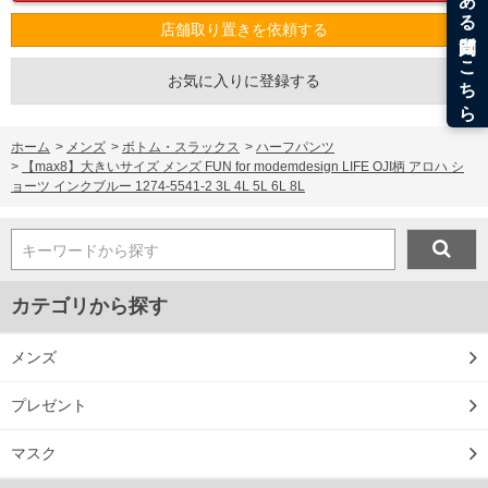
店舗取り置きを依頼する
※【返品交換について】
返品交換希望の方は、商品到着後1週間以内にご連絡ください。
下着(肌着)やワイシャツは商品の性質上、返品交換不可とさせて頂いております。予め
お気に入りに登録する
ご了承くださいませ。
※【ボトムの裾上げをご希望の場合】
裾上げ料金は500円+税となります。
ホーム
>
メンズ
>
ボトム・スラックス
>
ハーフパンツ
備考欄に股下●cmとご記入下さい。（裾上げ無料対象商品は1本につき税込6,000円以
上の品が対象。1本5,999円以下の商品は有料（500円+税）となります。）
>
【max8】大きいサイズ メンズ FUN for modemdesign LIFE OJI柄 アロハ シ
出荷まで約1週間～20日間程お時間を頂く場合がございます。
ョーツ インクブルー 1274-5541-2 3L 4L 5L 6L 8L
尚、裾上げした商品は返品・交換不可となりますので、予めご了承下さい。
一部、お直しに対応出来ない商品がございます。(例：裾にファスナーや調節ひもが付
いている、極端なデザインが施されている等)
キーワードから探す
※商品によって若干のサイズの誤差がございます。また、お客様がご使用の環境（コ
ンピュータ画面）によって、商品の色味が若干異なる場合がございます。予めご了承
ください。
カテゴリから探す
※当店での掲載商品は、実店鋪と在庫を共用しておりますので店頭での売り違い、店
舗からのお取り寄せ等により、お客様にご迷惑をお掛けしてしまう場合がございま
す。そのようなことがない様最大限に努めておりますが、もしあった場合速やかにご
メンズ
連絡させて頂きますので予めご了承ください。
プレゼント
DETAIL
マスク