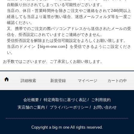
自動振り分けされてしまっている可能性がございます。
当店の、休日・営業時間外を除きご注文やご連絡をされて24時間以上
経過しても当店より返答が無い場合、迷惑メールフォルダ等を一度ご
確認ください。
又、携帯でのご注文の際パソコンアドレスから送信されたメールの受
信を、拒否設定にされていますとご連絡ができません。
受信拒否設定を解除または受信可能設定をよろしくお願い致します。
当店のドメイン【big-m-one.com】を受信できるようにご設定くださ
い。
お手数ではございますが、ご了承宜しくお願い致します。
詳細検索
新規登録
マイページ
カートの中
会社概要
/
特定商取引に基づく表記
/
ご利用規約
実店舗のご案内
/
プライバシーポリシー
/
お問い合わせ
Copyright a big m one All rights reserved.