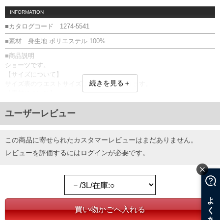
INFORMATION
■カタログコード 1274-5541
■素材 身生地:ポリエステル 100%
■商品説明
ショーツです。
【サイズについて】
続きを見る＋
サイズ表のウエストサイズは適応範囲となります。
【素材について】
つるっとした手触りのポリエステル素材。
前閉じ／サイド・バックポケット／ウエストシャーリング(調節ひも有)／
ユーザーレビュー
ベルトループ5本／ワッペン
【商品の仕上がりについて】商品に施してあるプリント柄は、製品によ
って画像と配置が異なる場合があります。
この商品に寄せられたカスタマーレビューはまだありません。
レビューを評価するには
ログイン
が必要です。
■サイズ表
サイズ/ウエスト/股下/わたり幅/ヒップ/総丈
3L/95～110/30/41/130/64
4L/105～120/30/43/140/66
5L/115～130/30/46/150/68
6L/125～140/31/48/160/71
8L/145～160/31/53/180/75
単位はcm