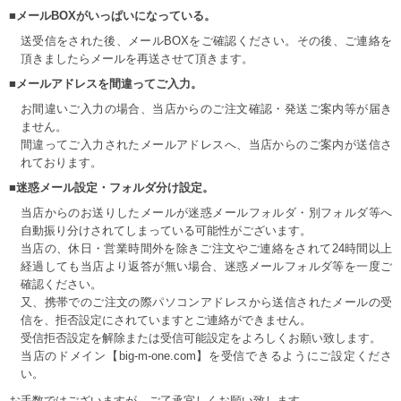
■メールBOXがいっぱいになっている。
送受信をされた後、メールBOXをご確認ください。その後、ご連絡を
頂きましたらメールを再送させて頂きます。
■メールアドレスを間違ってご入力。
お間違いご入力の場合、当店からのご注文確認・発送ご案内等が届き
ません。
間違ってご入力されたメールアドレスへ、当店からのご案内が送信さ
れております。
■迷惑メール設定・フォルダ分け設定。
当店からのお送りしたメールが迷惑メールフォルダ・別フォルダ等へ
自動振り分けされてしまっている可能性がございます。
当店の、休日・営業時間外を除きご注文やご連絡をされて24時間以上
経過しても当店より返答が無い場合、迷惑メールフォルダ等を一度ご
確認ください。
又、携帯でのご注文の際パソコンアドレスから送信されたメールの受
信を、拒否設定にされていますとご連絡ができません。
受信拒否設定を解除または受信可能設定をよろしくお願い致します。
当店のドメイン【big-m-one.com】を受信できるようにご設定くださ
い。
お手数ではございますが、ご了承宜しくお願い致します。