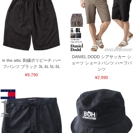
4L/110/30/43.9/133/61.5
5L/120/30/46.4/141/63.5
6L/130/30/49.4/149/64.5
単位はcm
※【返品交換について】
返品交換希望の方は、商品到着後1週間以内にご連絡ください。
下着(肌着)やワイシャツは商品の性質上、返品交換不可とさせて頂いております。予め
ご了承くださいませ。
※【ボトムの裾上げをご希望の場合】
裾上げ料金は500円+税となります。
DANIEL DODD シアサッカー シ
備考欄に股下●cmとご記入下さい。（裾上げ無料対象商品は1本につき税込6,000円以
in the attic 刺繍ポリピーチ ハー
ョーツ ショートパンツ ハーフパ
上の品が対象。1本5,999円以下の商品は有料（500円+税）となります。）
フパンツ ブラック 3L 4L 5L 6L
出荷まで約1週間～20日間程お時間を頂く場合がございます。
ンツ
尚、裾上げした商品は返品・交換不可となりますので、予めご了承下さい。
¥9,790
¥2,990
一部、お直しに対応出来ない商品がございます。(例：裾にファスナーや調節ひもが付
いている、極端なデザインが施されている等)
※商品によって若干のサイズの誤差がございます。また、お客様がご使用の環境（コ
ンピュータ画面）によって、商品の色味が若干異なる場合がございます。予めご了承
ください。
※当店での掲載商品は、実店鋪と在庫を共用しておりますので店頭での売り違い、店
舗からのお取り寄せ等により、お客様にご迷惑をお掛けしてしまう場合がございま
す。そのようなことがない様最大限に努めておりますが、もしあった場合速やかにご
連絡させて頂きますので予めご了承ください。