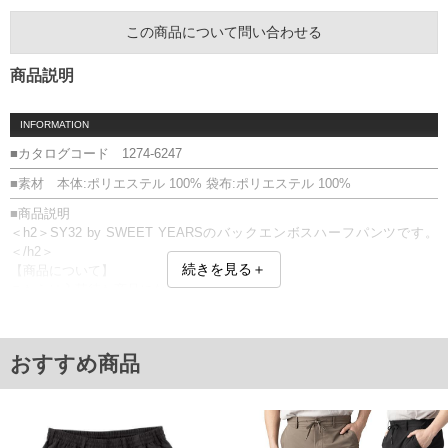
この商品について問い合わせる
商品説明
INFORMATION
■カタログコード 1274-6247
■素材 本体:ポリエステル 100% 袋布:ポリエステル 100%
■商品説明
＜h2＞SY32 by SWEET YEARSのバックエンボスハーフパンツです。
＜/h2＞
続きを見る＋
【商品について】
こちらは入荷待ち商品になります。
仕様、素材、及び画像のカラーが、実際に入荷する商品と若干異なる場
合がございます。
前開きファスナー／サイド・バックポケット／ウエストサイド部分ゴム
おすすめ商品
シャーリング
■サイズ表
サイズ/ウエスト/股下/わたり幅/ヒップ/総丈
3L/100/30/40.4/125/59.5