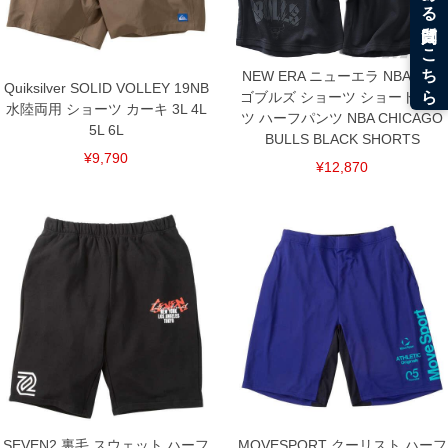
下着(肌着)やワイシャツは商品の性質上、返品交換不可とさせて頂いております。予め
ご了承くださいませ。
※【ボトムの裾上げをご希望の場合】
裾上げ料金は500円+税となります。
NEW ERA ニューエラ NBA シカ
備考欄に股下●cmとご記入下さい。（裾上げ無料対象商品は1本につき税込6,000円以
Quiksilver SOLID VOLLEY 19NB
ゴブルズ ショーツ ショートパン
上の品が対象。1本5,999円以下の商品は有料（500円+税）となります。）
水陸両用 ショーツ カーキ 3L 4L
出荷まで約1週間～20日間程お時間を頂く場合がございます。
ツ ハーフパンツ NBA CHICAGO
5L 6L
尚、裾上げした商品は返品・交換不可となりますので、予めご了承下さい。
BULLS BLACK SHORTS
一部、お直しに対応出来ない商品がございます。(例：裾にファスナーや調節ひもが付
¥9,790
いている、極端なデザインが施されている等)
¥12,870
※商品によって若干のサイズの誤差がございます。また、お客様がご使用の環境（コ
ンピュータ画面）によって、商品の色味が若干異なる場合がございます。予めご了承
ください。
※当店での掲載商品は、実店鋪と在庫を共用しておりますので店頭での売り違い、店
舗からのお取り寄せ等により、お客様にご迷惑をお掛けしてしまう場合がございま
す。そのようなことがない様最大限に努めておりますが、もしあった場合速やかにご
連絡させて頂きますので予めご了承ください。
DETAIL
SEVEN2 裏毛 スウェット ハーフ
MOVESPORT クーリスト ハーフ