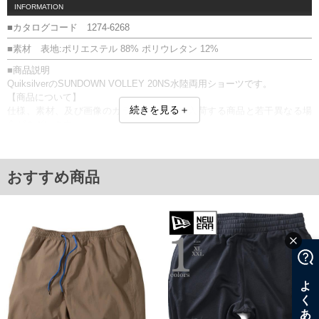
INFORMATION
■カタログコード 1274-6268
■素材 表地:ポリエステル 88% ポリウレタン 12%
■商品説明
QuiksilverのSUNDOWN VOLLEY 20NS水陸両用ショーツです。
【商品について】
続きを見る＋
仕様、素材、及び画像のカラーが、実際に入荷する商品と若干異なる場
合がございます。
【サイズについて】
サイズ表のウエストサイズは適応範囲となります。
水陸両用／前閉じ／サイド・バックポケット(水抜き穴有)／ウエストシャ
おすすめ商品
ーリング(調節ひも有)／プリント
■サイズ表
サイズ/ウエスト/股下/わたり幅/ヒップ/総丈
3L/95～110/26/39/130/60
4L/105～120/26/41/140/62
5L/115～130/26/44/150/64
6L/125～140/26/46/160/66
単位はcm
※【返品交換について】
返品交換希望の方は、商品到着後1週間以内にご連絡ください。