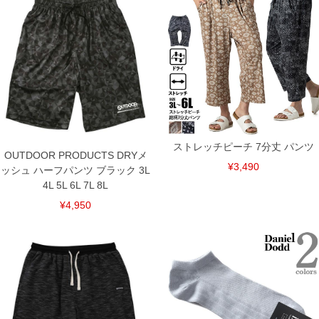
・裾のドローコードでシルエット調整が可能
＝＝＝＝＝＝＝＝＝＝＝＝
透け感：無し
＝＝＝＝＝＝＝＝＝＝＝＝
■その他
【サイズについて】
サイズ表のウエストサイズは適応範囲となります。
前閉じ／ウエストシャーリング(調節ひも有)／サイド・バック・カーゴポ
ケット／裾ドローコード／刺繍／クロップド丈／ストレッチ／接触冷感
■サイズ表
ストレッチピーチ 7分丈 パンツ
サイズ/ウエスト/股下/わたり幅/ヒップ/総丈
OUTDOOR PRODUCTS DRYメ
3L/95～110/45/39/129/79
¥3,490
ッシュ ハーフパンツ ブラック 3L
4L/105～120/45/41/137/80
4L 5L 6L 7L 8L
5L/115～130/45/45/149/81.5
6L/125～140/45/47.5/158/83
¥4,950
7L/135～150/45/51.5/170/85.5
8L/145～160/45/53/178/87
単位はcm
※【返品交換について】
返品交換希望の方は、商品到着後1週間以内にご連絡ください。
下着(肌着)やワイシャツは商品の性質上、返品交換不可とさせて頂いております。予め
ご了承くださいませ。
※【ボトムの裾上げをご希望の場合】