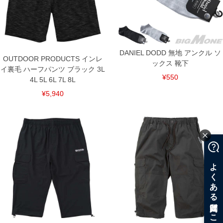
裾上げ料金は500円+税となります。
備考欄に股下●cmとご記入下さい。（裾上げ無料対象商品は1本につき税込6,000円以
上の品が対象。1本5,999円以下の商品は有料（500円+税）となります。）
出荷まで約1週間～20日間程お時間を頂く場合がございます。
尚、裾上げした商品は返品・交換不可となりますので、予めご了承下さい。
一部、お直しに対応出来ない商品がございます。(例：裾にファスナーや調節ひもが付
DANIEL DODD 無地 アンクル ソ
いている、極端なデザインが施されている等)
OUTDOOR PRODUCTS インレ
ックス 靴下
イ裏毛 ハーフパンツ ブラック 3L
※商品によって若干のサイズの誤差がございます。また、お客様がご使用の環境（コ
¥550
ンピュータ画面）によって、商品の色味が若干異なる場合がございます。予めご了承
4L 5L 6L 7L 8L
ください。
※当店での掲載商品は、実店鋪と在庫を共用しておりますので店頭での売り違い、店
¥5,940
舗からのお取り寄せ等により、お客様にご迷惑をお掛けしてしまう場合がございま
す。そのようなことがない様最大限に努めておりますが、もしあった場合速やかにご
連絡させて頂きますので予めご了承ください。
DETAIL