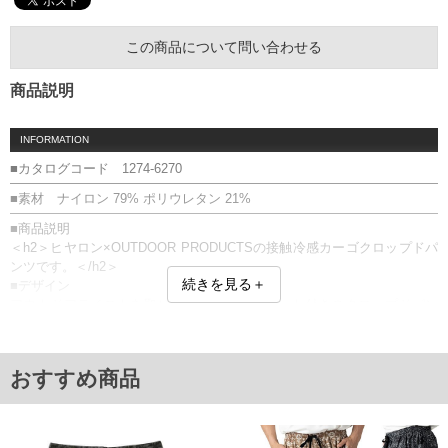
この商品について問い合わせる
商品説明
INFORMATION
■カタログコード 1274-6270
■素材 ナイロン 79% ポリウレタン 21%
■商品説明
＜h2＞ヒヤロン×OUTDOOR PRODUCTSの接触冷感カーゴクロップドパ
ンツです。＜/h2＞
続きを見る＋
■デザイン
アウトドアテイストを取り入れたカーゴポケット付きのクロップドパン
ツ。
裾にはドローコードを配置し、シルエットのアレンジも楽しめるデザイ
ンです。
おすすめ商品
■素材・機能
・接触冷感素材を使用し、ひんやりとした穿き心地
・伸縮性のある生地で快適な穿き心地
・カーゴポケット付きで実用性のあるデザイン