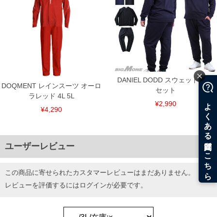
カモフラ柄を昇華転写プリントした、おしゃれでポップなデザインとな
っています。
【サイズについて】
サイズ表のウエストサイズは適応範囲となります。
透湿防水／耐水圧10000mm／透湿度8000g/㎡,24h／ベンチレーション／
収納袋付／プリント(ラバー・昇華転写)／総柄
トップス：袖取り外し可能（スナップ釦）／サイドポケット有／裾(スピ
ンドル調節有)／袖口ゴム(マジックテープ)／フルジップ／止水ファスナー
／ダブルファスナー／チンガード／スタンドカラー
DANIEL DODD スウェット 上下
DOQMENT レインスーツ オーロ
パンツ：前開きファスナー／サイド・バックポケット有／ウエストシャ
セット
ーリング（調節ひも有）／裾調節可(マジックテープ)／ステップインカバ
ラレッド 4L 5L
¥2,990
ー／ひざ部分丈約8cm調節可能
¥4,290
■サイズ表
[トップス]
サイズ/バスト/総丈/裾周り/裄丈/袖口
ユーザーレビュー
3L/146/82/142/93/26
4L/156/84/152/95/26
5L/166/86/162/97/28
この商品に寄せられたカスタマーレビューはまだありません。
6L/176/88/172/99/28
[ボトム]
レビューを評価するには
ログイン
が必要です。
サイズ/ウエスト/股下/わたり幅/ヒップ/総丈
3L/95～110/80/45/140/116
4L/105～120/80/48/150/118