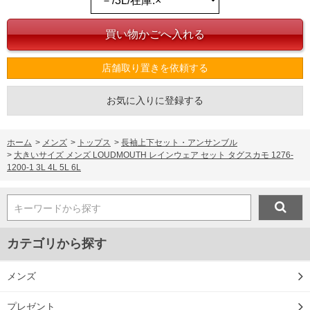
5L/115～130/80/51/160/120
6L/125～140/80/54/170/122
単位はcm
※【返品交換について】
返品交換希望の方は、商品到着後1週間以内にご連絡ください。
店舗取り置きを依頼する
下着(肌着)やワイシャツは商品の性質上、返品交換不可とさせて頂いております。予め
ご了承くださいませ。
お気に入りに登録する
※【ボトムの裾上げをご希望の場合】
裾上げ料金は500円+税となります。
備考欄に股下●cmとご記入下さい。（裾上げ無料対象商品は1本につき税込6,000円以
上の品が対象。1本5,999円以下の商品は有料（500円+税）となります。）
ホーム
>
メンズ
>
トップス
>
長袖上下セット・アンサンブル
出荷まで約1週間～20日間程お時間を頂く場合がございます。
>
大きいサイズ メンズ LOUDMOUTH レインウェア セット タグスカモ 1276-
尚、裾上げした商品は返品・交換不可となりますので、予めご了承下さい。
1200-1 3L 4L 5L 6L
一部、お直しに対応出来ない商品がございます。(例：裾にファスナーや調節ひもが付
いている、極端なデザインが施されている等)
※商品によって若干のサイズの誤差がございます。また、お客様がご使用の環境（コ
キーワードから探す
ンピュータ画面）によって、商品の色味が若干異なる場合がございます。予めご了承
ください。
※当店での掲載商品は、実店鋪と在庫を共用しておりますので店頭での売り違い、店
カテゴリから探す
舗からのお取り寄せ等により、お客様にご迷惑をお掛けしてしまう場合がございま
す。そのようなことがない様最大限に努めておりますが、もしあった場合速やかにご
連絡させて頂きますので予めご了承ください。
メンズ
DETAIL
プレゼント