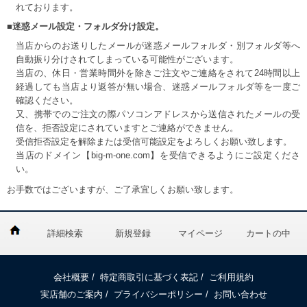
れております。
■迷惑メール設定・フォルダ分け設定。
当店からのお送りしたメールが迷惑メールフォルダ・別フォルダ等へ
自動振り分けされてしまっている可能性がございます。
当店の、休日・営業時間外を除きご注文やご連絡をされて24時間以上
経過しても当店より返答が無い場合、迷惑メールフォルダ等を一度ご
確認ください。
又、携帯でのご注文の際パソコンアドレスから送信されたメールの受
信を、拒否設定にされていますとご連絡ができません。
受信拒否設定を解除または受信可能設定をよろしくお願い致します。
当店のドメイン【big-m-one.com】を受信できるようにご設定くださ
い。
お手数ではございますが、ご了承宜しくお願い致します。
詳細検索
新規登録
マイページ
カートの中
会社概要
/
特定商取引に基づく表記
/
ご利用規約
実店舗のご案内
/
プライバシーポリシー
/
お問い合わせ