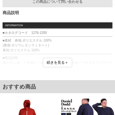
この商品について問い合わせる
商品説明
INFORMATION
■カタログコード 1276-1200
■素材 表地:ポリエステル 100%
(裏側:ポリウレタンラミネート)
裏地:ポリエステル 100%
■商品説明
続きを見る＋
雨の日も楽しく快適に！袖部分を取り外して半袖にできるラウドマウス
のレインスーツ！
体全体のムレを防ぐために背中や腰部分にはベンチレーションが施され
ています。
ウエスト部分、袖、裾幅はマジックテープ、膝部分はスナップボタンで
おすすめ商品
長さ調節が可能。
スタイルに合わせて細かくサイズを調節することができます。
靴の甲までカバーできるステップインカバーなので、雨の侵入を防ぐこ
とができ、冷え対策にも◎
持ち運びに便利な収納袋付きなので、カバンの中に携帯でき、急な雨に
も対応可能！