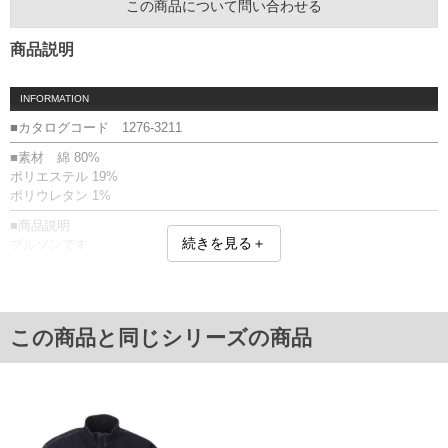
この商品について問い合わせる
商品説明
INFORMATION
■カタログコード 1276-3211
■素材 綿 80%
ポリエステル 19%
ポリウレタン 1%
■商品説明
続きを見る＋
ブルゾンです。
胸(フラップ)・胸（ジッパー付）・サイド(逆玉縁)・左袖(ユーティリティ)
ポケット有／ストレッチ／スタンドカラー／フルジップ／比翼仕立て／
袖口・裾アジャストボタン／加工(ウォッシュ)
■サイズ表
この商品と同じシリーズの商品
サイズ/バスト/総丈/裾周り/肩幅/袖丈
5L/155/80/150/60/65
6L/165/81/160/62/66
7L/175/82/170/64/67
8L/185/83/180/66/68
単位はcm