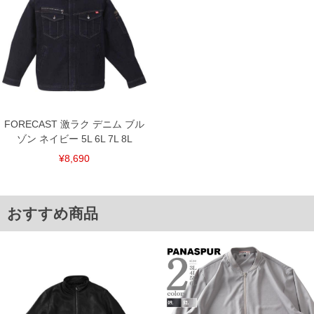
※【返品交換について】
返品交換希望の方は、商品到着後1週間以内にご連絡ください。
下着(肌着)やワイシャツは商品の性質上、返品交換不可とさせて頂いております。予め
ご了承くださいませ。
※【ボトムの裾上げをご希望の場合】
裾上げ料金は500円+税となります。
備考欄に股下●cmとご記入下さい。（裾上げ無料対象商品は1本につき税込6,000円以
上の品が対象。1本5,999円以下の商品は有料（500円+税）となります。）
出荷まで約1週間～20日間程お時間を頂く場合がございます。
FORECAST 激ラク デニム ブル
尚、裾上げした商品は返品・交換不可となりますので、予めご了承下さい。
ゾン ネイビー 5L 6L 7L 8L
一部、お直しに対応出来ない商品がございます。(例：裾にファスナーや調節ひもが付
いている、極端なデザインが施されている等)
¥8,690
※商品によって若干のサイズの誤差がございます。また、お客様がご使用の環境（コ
ンピュータ画面）によって、商品の色味が若干異なる場合がございます。予めご了承
ください。
※当店での掲載商品は、実店鋪と在庫を共用しておりますので店頭での売り違い、店
おすすめ商品
舗からのお取り寄せ等により、お客様にご迷惑をお掛けしてしまう場合がございま
す。そのようなことがない様最大限に努めておりますが、もしあった場合速やかにご
連絡させて頂きますので予めご了承ください。
DETAIL