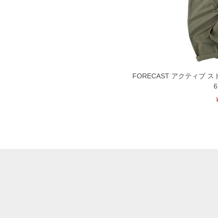
※当店での掲載商品は、実店鋪と在庫
のお取り寄せ等により、お客様にご迷
ことがない様最大限に努めております
で予めご了承ください。
※【ボトムの裾上げをご希望の場合】
裾上げ料金は500円+税となります。
ご注意
備考欄に股下●cmとご記入下さい。（
FORECAST アクティブ スト
が対象。1本5,999円以下の商品は有
6
出荷まで約1週間～20日間程お時間を
尚、裾上げした商品は返品・交換不可
一部、お直しに対応出来ない商品がご
いる、極端なデザインが施されている
※【返品交換について】
返品交換希望の方は、商品到着後1週
下着(肌着)やワイシャツは商品の性
承くださいませ。
DETAIL