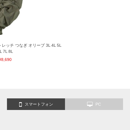
を共用しておりますので店頭での売り違い、店舗から
惑をお掛けしてしまう場合がございます。そのような
が、もしあった場合速やかにご連絡させて頂きますの
裾上げ無料対象商品は1本につき税込6,000円以上の品
レッチ つなぎ オリーブ 3L 4L 5L
料（500円+税）となります。）
L 7L 8L
頂く場合がございます。
となりますので、予めご了承下さい。
¥8,690
ざいます。(例：裾にファスナーや調節ひもが付いて
等)
間以内にご連絡ください。
質上、返品交換不可とさせて頂いております。予めご了
スマートフォン
PC