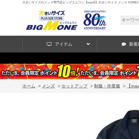
大きいサイズのメンズ専門店ビッグエムワン【max8】大きいサイズ メンズ FORECAST アク
アイテム
新着
ホーム
>
メンズ
>
セットアップ
>
制服・作業服
>
【max