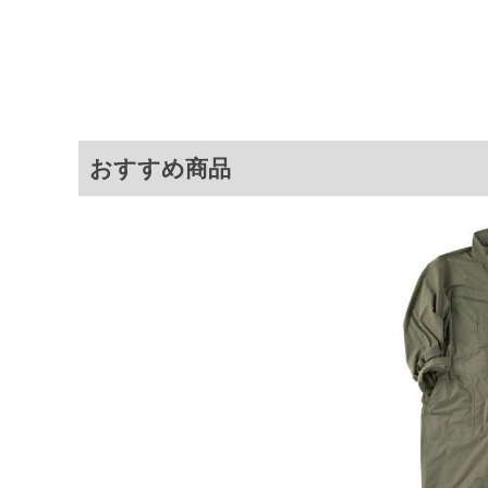
スナー／スタンドカラー／オールイ
ャーリング／消臭テープ／ストレ
同系色と一緒の洗濯をお勧めしま
サイ
サイズ
ウエスト
股下
わたり幅
おすすめ商品
3L
116
80
44
4L
126
80
47
5L
136
80
50
6L
146
80
53
7L
156
80
56
8L
166
80
59
※商品によって若干のサイズの誤差が
ータ画面）によって、商品の色味が若
※上記サイズが実際の商品に付いてい
扱い前に商品付属タグの記載もご確認