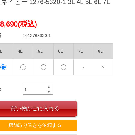
ネイビー 1276-5320-1 3L 4L 5L 6L 7L
8,690(税込)
番
1012765320-1
L
4L
5L
6L
7L
8L
×
×
数
買い物かごに入れる
店舗取り置きを依頼する