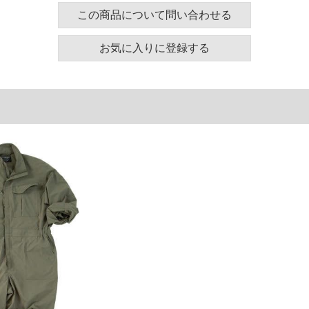
ンワン／袖口(マジックテープ付き)／ウエストゴムシ
この商品について問い合わせる
ッチ
す。
お気に入りに登録する
ズ表
ヒップ
胸囲
肩幅
袖丈
首周り
138
140
59
63
50
148
150
62
63.5
51
158
160
65
64
52
168
170
68
64.5
53
178
180
71
65.5
54
188
190
74
66.5
55
単位はcm
ございます。また、お客様がご使用の環境（コンピュ
干異なる場合がございます。予めご了承ください。
るタグのサイズ表記と異なる場合があります。お取り
下さい。