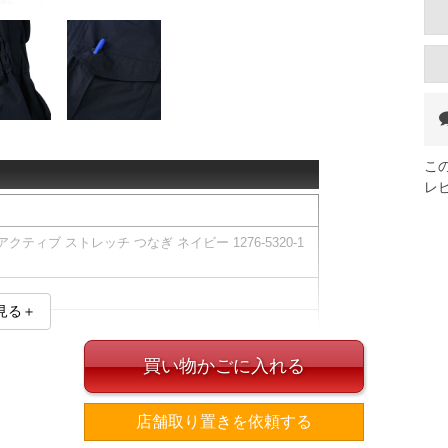
こ
レ
アクティブ ストレッチ つなぎ ネイビー 1276-5320-1
見る＋
地に、ななめ方向に伸びるストレッチ性がプラス。
買い物かごに入れる
襟裏・脇下・股下に装備。
ップポケット(ペン差し・マジックテープ付き)／バッ
店舗取り置きを依頼する
差し有／右足スマホポケット有／フロントダブルファ