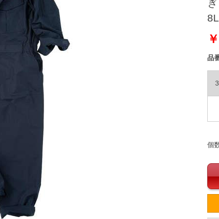
ぎ 
8L
￥
品
3
個