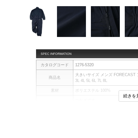
SPEC INFORMATION
カタログコード
1276-5320
大きいサイズ メンズ FORECAST 
商品名
3L 4L 5L 6L 7L 8L
素材
ポリエステル 100%
続きを
つなぎです。
【素材について】
引き裂きに強いリップストップ生
【消臭】
汗の臭いを抑える消臭テープを、
商品説明
右胸ファスナーポケット／左胸フラ
ク・サイドポケット有／左腕ペン