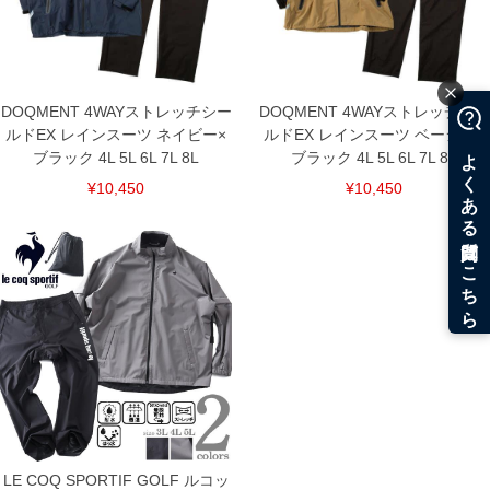
3L/148/101/110/110/23
4L/156/103/118/112/23
5L/164/105/126/114/24
6L/172/107/134/116/24
7L/180/109/142/118/25
DOQMENT 4WAYストレッチシー
DOQMENT 4WAYストレッチシー
8L/188/111/150/120/25
ルドEX レインスーツ ネイビー×
ルドEX レインスーツ ベージュ×
[ボトム]
ブラック 4L 5L 6L 7L 8L
ブラック 4L 5L 6L 7L 8L
サイズ/ウエスト/股下/わたり幅/ヒップ/総丈
3L/95～110/78/41/135/112
¥10,450
¥10,450
4L/105～120/78/43/145/114
5L/115～130/78/45/155/116
6L/125～140/78/47/165/118
7L/135～150/78/49/175/120
8L/145～160/78/51/185/122
単位はcm
※【返品交換について】
返品交換希望の方は、商品到着後1週間以内にご連絡ください。
下着(肌着)やワイシャツは商品の性質上、返品交換不可とさせて頂いております。予め
ご了承くださいませ。
※【ボトムの裾上げをご希望の場合】
裾上げ料金は500円+税となります。
備考欄に股下●cmとご記入下さい。（裾上げ無料対象商品は1本につき税込6,000円以
上の品が対象。1本5,999円以下の商品は有料（500円+税）となります。）
LE COQ SPORTIF GOLF ルコッ
出荷まで約1週間～20日間程お時間を頂く場合がございます。