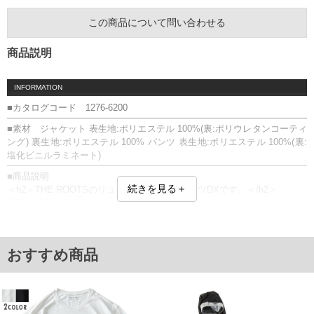
この商品について問い合わせる
商品説明
INFORMATION
■カタログコード 1276-6200
■素材 ジャケット 表生地:ポリエステル 100%(裏:ポリウレタンコーティ
ング) 裏生地:ポリエステル 100% パンツ 表生地:ポリエステル 100%(裏:
塩化ビニルラミネート)
■商品説明
続きを見る＋
＜h2＞THE ROOTSのリュックインレインスーツDXです。＜/h2＞
通勤・通学に最適！
大型リュックも濡れない、ビッグサイズ設計のレインスーツ。
【大型リュック対応】最大40LまでOK
新リュックインシステム搭載。ストレッチ素材でリュックにフィット
おすすめ商品
し、めくれ上がりも軽減。
【視界良好＆安全設計】回転式セーフティフード
首の動きに合わせてフードが回転。ワイドクリアバイザー付きで左右の
視界も確保。
【360度反射で夜間も安心】