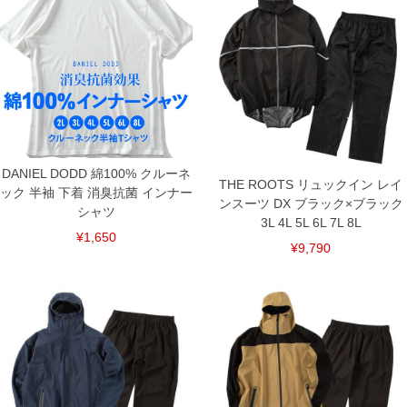
ジャケット（胸・腕・背中）＋パンツ裾に反射素材を配置。暗い道でも
しっかり視認。
【雨の侵入を防ぐ2WAYカフス】
通常仕様＋サムホールフィットの2WAY。ハンドル操作時も袖口からの浸
水を軽減。
【防水性を高めたパンツ設計】
ヒップ部分は縫い目のない構造で、水の侵入を軽減し快適な着用感。
【サイズについて】
サイズ表のウエストサイズは適応範囲となります。
耐水圧:12,000㎜H〓O
DANIEL DODD 綿100% クルーネ
THE ROOTS リュックイン レイ
透湿性:5,000g/㎡・24h以上(ジャケットのみ)
ック 半袖 下着 消臭抗菌 インナー
ジャケット ：フルジップ(ダブルファスナー)／バックファスナー／袖口ス
ンスーツ DX ブラック×ブラック
シャツ
ナップボタン／フード(取り外し可・スナップボタン・調節ひも)／マイク
3L 4L 5L 6L 7L 8L
ロメッシュ裏地
¥1,650
¥9,790
パンツ：前閉じ／ウエストゴムシャーリング(調節ひも有)／裾スナップボ
タン
非フッ素撥水／防水／収納袋付／再帰反射／シームテープ加工
【撥水】 雨や水を弾きやすい加工です。 (はっ水加工は永久的なものでは
なく、繰り返しの着用や汚れの付着により効果が低下します)(表生地は環
境に配慮した撥水剤を使用しています)
■サイズ表
[トップス]
サイズ/バスト/総丈/裾周り/裄丈/袖口