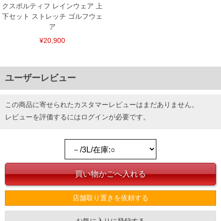
クスポルティフ レインウェア 上
尚、裾上げした商品は返品・交換不可となりますので、予めご了承下さい。
一部、お直しに対応出来ない商品がございます。(例：裾にファスナーや調節ひもが付
下セット ストレッチ ゴルフウェ
いている、極端なデザインが施されている等)
ア
※商品によって若干のサイズの誤差がございます。また、お客様がご使用の環境（コ
¥20,900
ンピュータ画面）によって、商品の色味が若干異なる場合がございます。予めご了承
ください。
※当店での掲載商品は、実店鋪と在庫を共用しておりますので店頭での売り違い、店
舗からのお取り寄せ等により、お客様にご迷惑をお掛けしてしまう場合がございま
す。そのようなことがない様最大限に努めておりますが、もしあった場合速やかにご
ユーザーレビュー
連絡させて頂きますので予めご了承ください。
この商品に寄せられたカスタマーレビューはまだありません。
DETAIL
レビューを評価するには
ログイン
が必要です。
店舗取り置きを依頼する