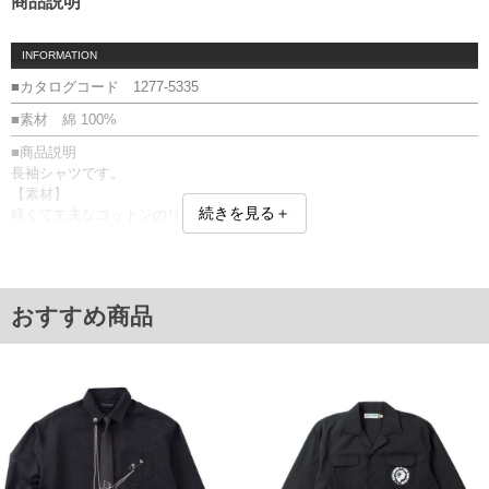
商品説明
INFORMATION
■カタログコード 1277-5335
■素材 綿 100%
■商品説明
長袖シャツです。
【素材】
続きを見る＋
軽くて丈夫なコットンのリップストップ生地。
胸フラップポケット／刺繍
■サイズ表
サイズ/バスト/総丈/裾周り/肩幅/袖丈
3L/140/80/140/58/63
おすすめ商品
4L/150/82/150/60/63
5L/160/84/160/62/63
6L/170/86/170/64/63
8L/190/90/190/68/63
単位はcm
※【返品交換について】
返品交換希望の方は、商品到着後1週間以内にご連絡ください。
下着(肌着)やワイシャツは商品の性質上、返品交換不可とさせて頂いております。予め