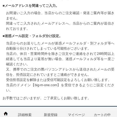
■メールアドレスを間違ってご入力。
お間違いご入力の場合、当店からのご注文確認・発送ご案内等が届き
ません。
間違ってご入力されたメールアドレスへ、当店からのご案内が送信さ
れております。
■迷惑メール設定・フォルダ分け設定。
当店からのお送りしたメールが迷惑メールフォルダ・別フォルダ等へ
自動振り分けされてしまっている可能性がございます。
当店の、休日・営業時間外を除きご注文やご連絡をされて24時間以上
経過しても当店より返答が無い場合、迷惑メールフォルダ等を一度ご
確認ください。
又、携帯でのご注文の際パソコンアドレスから送信されたメールの受
信を、拒否設定にされていますとご連絡ができません。
受信拒否設定を解除または受信可能設定をよろしくお願い致します。
当店のドメイン【big-m-one.com】を受信できるようにご設定くださ
い。
お手数ではございますが、ご了承宜しくお願い致します。
詳細検索
新規登録
マイページ
カートの中