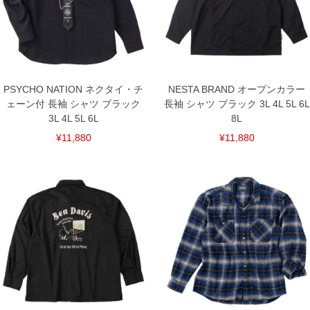
ご了承くださいませ。
※【ボトムの裾上げをご希望の場合】
裾上げ料金は500円+税となります。
備考欄に股下●cmとご記入下さい。（裾上げ無料対象商品は1本につき税込6,000円以
上の品が対象。1本5,999円以下の商品は有料（500円+税）となります。）
出荷まで約1週間～20日間程お時間を頂く場合がございます。
尚、裾上げした商品は返品・交換不可となりますので、予めご了承下さい。
PSYCHO NATION ネクタイ・チ
NESTA BRAND オープンカラー
一部、お直しに対応出来ない商品がございます。(例：裾にファスナーや調節ひもが付
いている、極端なデザインが施されている等)
ェーン付 長袖 シャツ ブラック
長袖 シャツ ブラック 3L 4L 5L 6L
3L 4L 5L 6L
8L
※商品によって若干のサイズの誤差がございます。また、お客様がご使用の環境（コ
ンピュータ画面）によって、商品の色味が若干異なる場合がございます。予めご了承
¥11,880
¥11,880
ください。
※当店での掲載商品は、実店鋪と在庫を共用しておりますので店頭での売り違い、店
舗からのお取り寄せ等により、お客様にご迷惑をお掛けしてしまう場合がございま
す。そのようなことがない様最大限に努めておりますが、もしあった場合速やかにご
連絡させて頂きますので予めご了承ください。
DETAIL