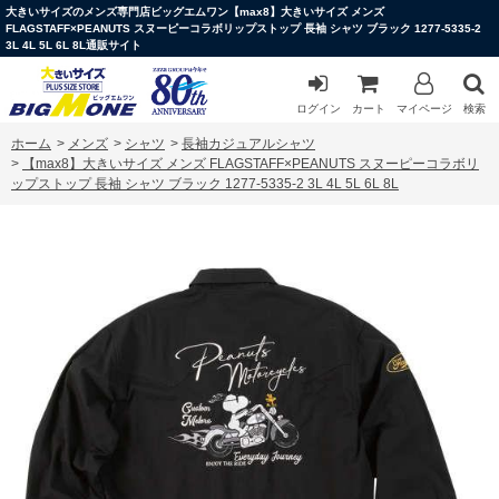
大きいサイズのメンズ専門店ビッグエムワン【max8】大きいサイズ メンズ
FLAGSTAFF×PEANUTS スヌーピーコラボリップストップ 長袖 シャツ ブラック 1277-5335-2
3L 4L 5L 6L 8L通販サイト
ログイン
カート
マイページ
検索
ホーム
>
メンズ
>
シャツ
>
長袖カジュアルシャツ
>
【max8】大きいサイズ メンズ FLAGSTAFF×PEANUTS スヌーピーコラボリ
ップストップ 長袖 シャツ ブラック 1277-5335-2 3L 4L 5L 6L 8L