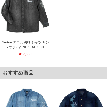
下着(肌着)やワイシャツは商品の性質上、返品交換不可とさせて頂いております。予め
ご了承くださいませ。
※【ボトムの裾上げをご希望の場合】
裾上げ料金は500円+税となります。
備考欄に股下●cmとご記入下さい。（裾上げ無料対象商品は1本につき税込6,000円以
上の品が対象。1本5,999円以下の商品は有料（500円+税）となります。）
出荷まで約1週間～20日間程お時間を頂く場合がございます。
尚、裾上げした商品は返品・交換不可となりますので、予めご了承下さい。
一部、お直しに対応出来ない商品がございます。(例：裾にファスナーや調節ひもが付
いている、極端なデザインが施されている等)
Norton デニム 長袖 シャツ サン
※商品によって若干のサイズの誤差がございます。また、お客様がご使用の環境（コ
ドブラック 3L 4L 5L 6L 8L
ンピュータ画面）によって、商品の色味が若干異なる場合がございます。予めご了承
ください。
¥17,380
※当店での掲載商品は、実店鋪と在庫を共用しておりますので店頭での売り違い、店
舗からのお取り寄せ等により、お客様にご迷惑をお掛けしてしまう場合がございま
す。そのようなことがない様最大限に努めておりますが、もしあった場合速やかにご
連絡させて頂きますので予めご了承ください。
おすすめ商品
DETAIL