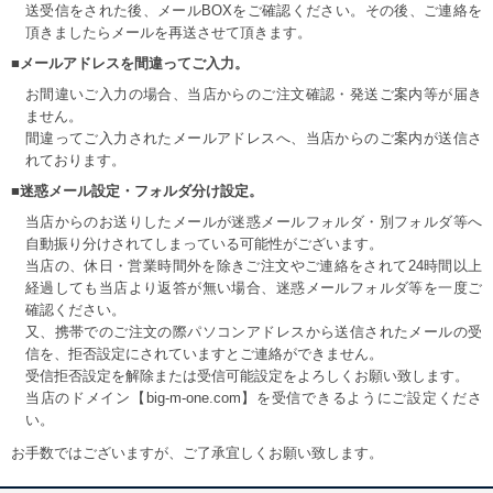
送受信をされた後、メールBOXをご確認ください。その後、ご連絡を
頂きましたらメールを再送させて頂きます。
■メールアドレスを間違ってご入力。
お間違いご入力の場合、当店からのご注文確認・発送ご案内等が届き
ません。
間違ってご入力されたメールアドレスへ、当店からのご案内が送信さ
れております。
■迷惑メール設定・フォルダ分け設定。
当店からのお送りしたメールが迷惑メールフォルダ・別フォルダ等へ
自動振り分けされてしまっている可能性がございます。
当店の、休日・営業時間外を除きご注文やご連絡をされて24時間以上
経過しても当店より返答が無い場合、迷惑メールフォルダ等を一度ご
確認ください。
又、携帯でのご注文の際パソコンアドレスから送信されたメールの受
信を、拒否設定にされていますとご連絡ができません。
受信拒否設定を解除または受信可能設定をよろしくお願い致します。
当店のドメイン【big-m-one.com】を受信できるようにご設定くださ
い。
お手数ではございますが、ご了承宜しくお願い致します。