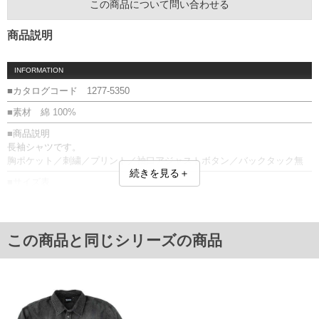
この商品について問い合わせる
商品説明
INFORMATION
■カタログコード 1277-5350
■素材 綿 100%
■商品説明
長袖シャツです。
胸ポケット／刺繍／プリント／袖口アジャストボタン／バックタック無
続きを見る＋
■サイズ表
サイズ/バスト/総丈/裾周り/肩幅/袖丈
3L/140/82/140/58/63
4L/150/84/150/60/64
5L/160/86/160/62/65
この商品と同じシリーズの商品
6L/170/88/170/64/66
8L/190/90/190/68/68
単位はcm
※【返品交換について】
返品交換希望の方は、商品到着後1週間以内にご連絡ください。