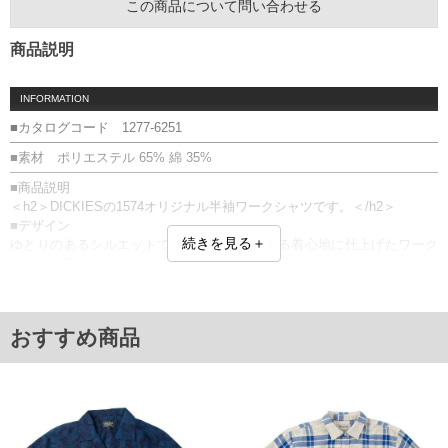
この商品について問い合わせる
商品説明
INFORMATION
■カタログコード 1277-6251
■素材 ポリエステル 65% 綿 35%
■商品説明
＜h2＞DICKIESの1574オリジナル半袖ワークシャツです。＜/h2＞
■デザイン
続きを見る＋
ゆとりのあるシルエットでリラックス感のある着心地に仕上げたワーク
シャツ。両胸のフラップポケットがカジュアルなアクセント。
タックイン・アウトどちらにも対応できるように、長めに設計されたス
クエアテールを採用したデザイン。
■素材・機能
おすすめ商品
・ハリのある手触りと質感が特徴のポリエステルコットン生地
・さらりとした肌触りで快適な着心地
・ポケットはボタンで留められるフラップ付き
＝＝＝＝＝＝＝＝＝＝＝＝
透け感：無し
＝＝＝＝＝＝＝＝＝＝＝＝