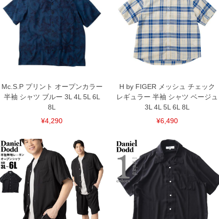
■その他
【カラーについて】
カーキ：若干グリーンがかった、ベージュに近いカラーです。
胸フラップポケット／バックタック無
■サイズ表
サイズ/バスト/総丈/裾周り/肩幅/裄丈
3L/156/86/156/62/62
4L/166/86/166/64.5/62
5L/176/86/176/67/62
Mc.S.P プリント オープンカラー
H by FIGER メッシュ チェック
単位はcm
半袖 シャツ ブルー 3L 4L 5L 6L
レギュラー 半袖 シャツ ベージュ
※【返品交換について】
8L
3L 4L 5L 6L 8L
返品交換希望の方は、商品到着後1週間以内にご連絡ください。
¥4,290
¥6,490
下着(肌着)やワイシャツは商品の性質上、返品交換不可とさせて頂いております。予め
ご了承くださいませ。
※【ボトムの裾上げをご希望の場合】
裾上げ料金は500円+税となります。
備考欄に股下●cmとご記入下さい。（裾上げ無料対象商品は1本につき税込6,000円以
上の品が対象。1本5,999円以下の商品は有料（500円+税）となります。）
出荷まで約1週間～20日間程お時間を頂く場合がございます。
尚、裾上げした商品は返品・交換不可となりますので、予めご了承下さい。
一部、お直しに対応出来ない商品がございます。(例：裾にファスナーや調節ひもが付
いている、極端なデザインが施されている等)
※商品によって若干のサイズの誤差がございます。また、お客様がご使用の環境（コ
ンピュータ画面）によって、商品の色味が若干異なる場合がございます。予めご了承