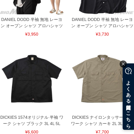
ください。
※当店での掲載商品は、実店鋪と在庫を共用しておりますので店頭での売り違い、店
舗からのお取り寄せ等により、お客様にご迷惑をお掛けしてしまう場合がございま
す。そのようなことがない様最大限に努めておりますが、もしあった場合速やかにご
DANIEL DODD 半袖 無地 レーヨ
DANIEL DODD 半袖 無地 レーヨ
連絡させて頂きますので予めご了承ください。
ン オープン シャツ アロハシャツ
ン オープン シャツ アロハシャツ
¥3,950
¥3,730
DETAIL
DICKIES 1574オリジナル 半袖 ワ
DICKIES ナイロンタッサー 半袖
ーク シャツ ブラック 3L 4L 5L
ワーク シャツ カーキ 2L 3L 4L 5L
¥6,600
¥7,700