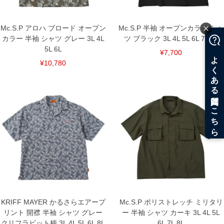
※【返品交換について】
返品交換希望の方は、商品到着後1週間以内にご連絡ください。
下着(肌着)やワイシャツは商品の性質上、返品交換不可とさせて頂いております。予め
Mc.S.P アロハ ブロード オープン
Mc.S.P 半袖 オープンカラー シャ
ご了承くださいませ。
カラー 半袖 シャツ グレー 3L 4L
ツ ブラック 3L 4L 5L 6L 7L 8L
※【ボトムの裾上げをご希望の場合】
5L 6L
¥7,700
裾上げ料金は500円+税となります。
備考欄に股下●cmとご記入下さい。（裾上げ無料対象商品は1本につき税込6,000円以
¥10,780
上の品が対象。1本5,999円以下の商品は有料（500円+税）となります。）
出荷まで約1週間～20日間程お時間を頂く場合がございます。
尚、裾上げした商品は返品・交換不可となりますので、予めご了承下さい。
一部、お直しに対応出来ない商品がございます。(例：裾にファスナーや調節ひもが付
いている、極端なデザインが施されている等)
※商品によって若干のサイズの誤差がございます。また、お客様がご使用の環境（コ
ンピュータ画面）によって、商品の色味が若干異なる場合がございます。予めご了承
ください。
※当店での掲載商品は、実店鋪と在庫を共用しておりますので店頭での売り違い、店
舗からのお取り寄せ等により、お客様にご迷惑をお掛けしてしまう場合がございま
す。そのようなことがない様最大限に努めておりますが、もしあった場合速やかにご
連絡させて頂きますので予めご了承ください。
DETAIL
KRIFF MAYER かるさらエアープ
Mc.S.P ポリストレッチ ミリタリ
リント 開襟 半袖 シャツ グレー
ー 半袖 シャツ カーキ 3L 4L 5L
クリフラビット柄 3L 4L 5L 6L 8L
6L 7L 8L