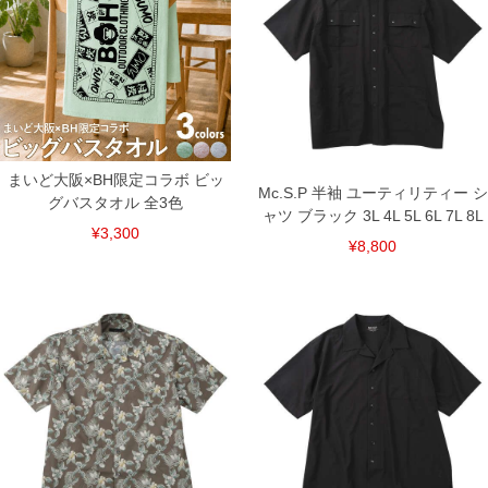
イテムです。
■素材・機能
・丈夫で破れやほつれに強いポリリップ生地を採用
・接触冷感による、ひんやりとした着心地
・吸水速乾機能付きで、汗をかいてもさらりと快適
・ストレッチ性があり、動きやすい着用感
・UVカット機能付き
・軽量素材で、軽やかな着心地
＝＝＝＝＝＝＝＝＝＝＝＝
まいど大阪×BH限定コラボ ビッ
Mc.S.P 半袖 ユーティリティー シ
透け感：無し
グバスタオル 全3色
＝＝＝＝＝＝＝＝＝＝＝＝
ャツ ブラック 3L 4L 5L 6L 7L 8L
¥3,300
スナップボタン／センタータック(背面)／胸フラップポケット(スナップボ
¥8,800
タン有)／サイドポケット／接触冷感／吸水速乾／4WAYストレッチ／UV
カット／軽量
■サイズ表
サイズ/バスト/総丈/裾周り/肩幅/袖丈
3L/140/82/140/58/28
4L/150/84/150/60/29
5L/160/86/160/62/30
6L/170/88/170/64/31
7L/180/90/180/66/32
8L/190/92/190/68/33
単位はcm