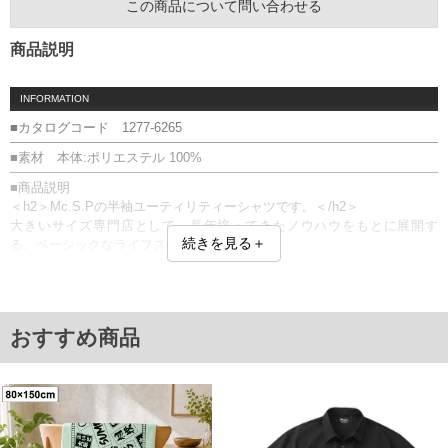
この商品について問い合わせる
商品説明
INFORMATION
■カタログコード 1277-6265
■素材 本体:ポリエステル 100%
■商品説明
＜h2＞Mc.S.Pの半袖ユーティリティーシャツです。＜/h2＞
大きいサイズ専門店として、長年培ってきたノウハウをもとに展開す
続きを見る＋
る、ベーシックなライフスタイルアイテム。
快適性と機能性に加え、取り入れるだけでスタイリングが決まる、毎日
をもっと快適におしゃれに楽しめるシリーズです。
■デザイン
破れやほつれに強いポリリップ生地を使用した、軽やかな着心地のカジ
おすすめ商品
ュアルシャツ。
程よくハリのある素材感で、ラフながらもこなれたスタイリングを楽し
めます。
収納力に優れたポケットを備え、実用性とデザイン性を兼ね備えた一
枚。
同シリーズのショーツと合わせた、セットアップスタイルも楽しめるア