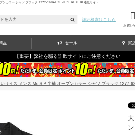
シャツ ブラック 1277-6266-2 3L 4L 5L 6L 7L 8L通販サイト
詳細検索はこちら
お買い
商品
セール
実
【重要】弊社を騙る詐欺サイトにご注意ください
いサイズ メンズ Mc.S.P 半袖 オープンカラー シャツ ブラック 1277-6266-2 3
大
ン