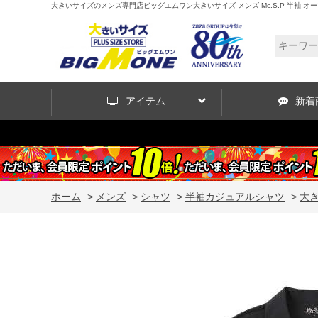
大きいサイズのメンズ専門店ビッグエムワン大きいサイズ メンズ Mc.S.P 半袖 オープンカラー 
アイテム
新着
ホーム
>
メンズ
>
シャツ
>
半袖カジュアルシャツ
>
大き