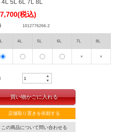
 4L 5L 6L 7L 8L
7,700(税込)
番
1012776266-2
L
4L
5L
6L
7L
8L
×
×
数
買い物かごに入れる
店舗取り置きを依頼する
この商品について問い合わせる