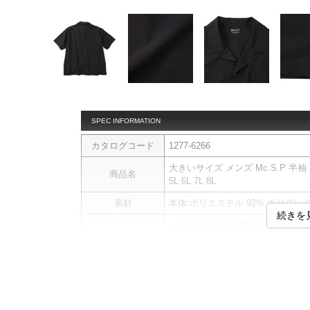
SPEC INFORMATION
カタログコード
1277-6266
大きいサイズ メンズ Mc.S.P 半袖 オ
商品名
5L 6L 7L 8L
素材
本体:ポリエステル 92% ポリウレタ
続きを
＜h2＞Mc.S.Pの半袖オープンカ
大きいサイズ専門店として、長年
ライフスタイルアイテム。
快適性と機能性に加え、取り入れ
おしゃれに楽しめるシリーズです
■デザイン
通気性に優れた『DOTS素材（高