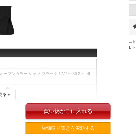
こ
レ
ープンカラー シャツ ブラック 1277-6266-2 3L 4L
ン 8%
見る＋
ラーシャツです。＜/h2＞
培ってきたノウハウをもとに展開する、ベーシックな
買い物かごに入れる
るだけでスタイリングが決まる、毎日をもっと快適に
。
店舗取り置きを依頼する
通気メッシュ）』を使用した、軽やかな着心地のオー