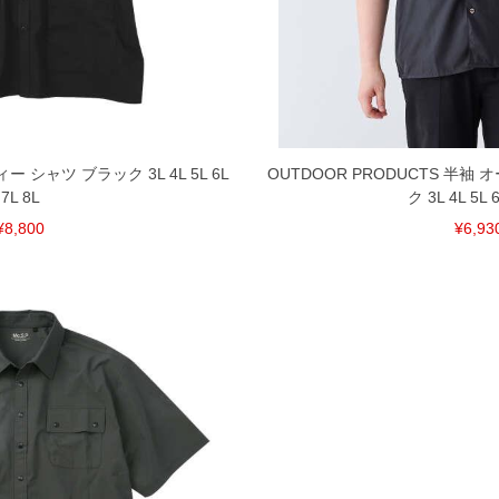
150
60
29
160
62
30
170
64
31
180
66
32
ー シャツ ブラック 3L 4L 5L 6L
OUTDOOR PRODUCTS 半袖
190
68
33
7L 8L
ク 3L 4L 5L 6
単位はcm
¥8,800
¥6,93
ございます。また、お客様がご使用の環境（コンピュ
干異なる場合がございます。予めご了承ください。
るタグのサイズ表記と異なる場合があります。お取り
下さい。
を共用しておりますので店頭での売り違い、店舗から
惑をお掛けしてしまう場合がございます。そのような
が、もしあった場合速やかにご連絡させて頂きますの
裾上げ無料対象商品は1本につき税込6,000円以上の品
料（500円+税）となります。）