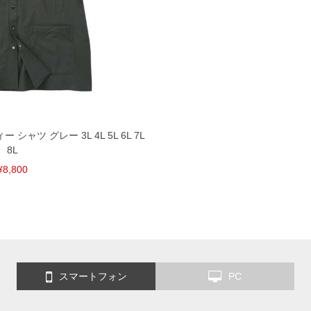
頂く場合がございます。
となりますので、予めご了承下さい。
ざいます。(例：裾にファスナーや調節ひもが付いて
等)
間以内にご連絡ください。
質上、返品交換不可とさせて頂いております。予めご了
 シャツ グレー 3L 4L 5L 6L 7L
8L
¥8,800
スマートフォン
PC