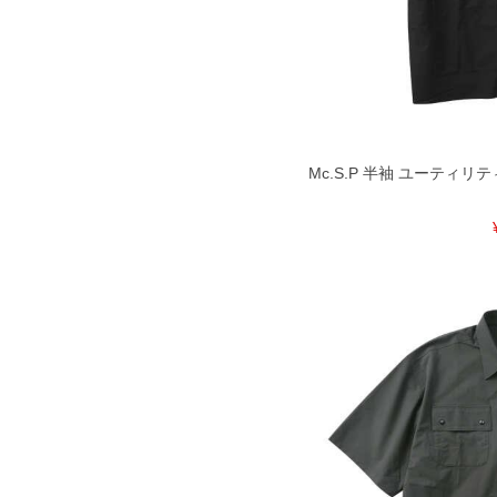
4L
150
84
5L
160
86
6L
170
88
7L
180
90
Mc.S.P 半袖 ユーティリティ
8L
190
92
※商品によって若干のサイズの誤差が
ータ画面）によって、商品の色味が若
※上記サイズが実際の商品に付いてい
扱い前に商品付属タグの記載もご確認
※当店での掲載商品は、実店鋪と在庫
のお取り寄せ等により、お客様にご迷
ことがない様最大限に努めております
で予めご了承ください。
※【ボトムの裾上げをご希望の場合】
裾上げ料金は500円+税となります。
ご注意
備考欄に股下●cmとご記入下さい。（
が対象。1本5,999円以下の商品は有