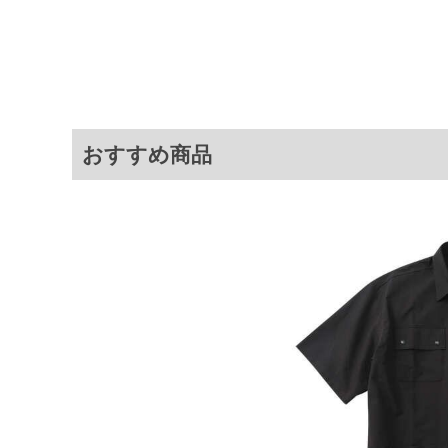
プンカラーシャツ。
シワになりにくい落ち感のある生
上げています。
同シリーズのリラックスショーツ
ムです。
商品説明
■素材・機能
・DOTS素材（高通気メッシュ）
・通気性が良く、ムレにくい快適
おすすめ商品
・吸水速乾機能付きで、汗をかい
・ストレッチ性があり、動きやす
・UVカット機能付き
・軽量素材で、軽やかな着心地
＝＝＝＝＝＝＝＝＝＝＝＝
透け感：生地の特性上透け感があ
方はインナーの着用をおすすめし
＝＝＝＝＝＝＝＝＝＝＝＝
オープンカラー／胸ポケット／ス
通気メッシュ／通気性／吸水速乾／
サイ
サイズ
バスト
総丈
3L
140
82