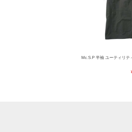
出荷まで約1週間～20日間程お時間を
尚、裾上げした商品は返品・交換不可
一部、お直しに対応出来ない商品がご
いる、極端なデザインが施されている
※【返品交換について】
返品交換希望の方は、商品到着後1週
下着(肌着)やワイシャツは商品の性
承くださいませ。
Mc.S.P 半袖 ユーティリティー
DETAIL