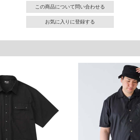
この商品について問い合わせる
地で、さらっと羽織るだけでも様になるデザインに仕
と合わせた、セットアップスタイルも楽しめるアイテ
お気に入りに登録する
を採用
な着心地
てもさらりと快適
い着用感
りますが、着用時は目立ちにくい仕様です。気になる
ます。
ナップボタン／バックタック無／サイドスリット／高
4WAYストレッチ／UVカット／軽量
ズ表
裾周り
肩幅
袖丈
140
58
28