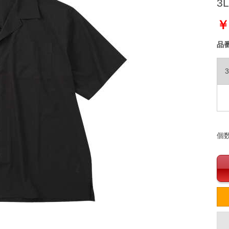
3L
￥
品
3
個