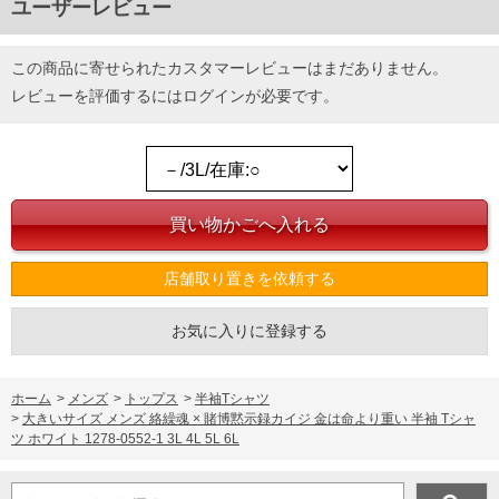
ユーザーレビュー
この商品に寄せられたカスタマーレビューはまだありません。
レビューを評価するには
ログイン
が必要です。
店舗取り置きを依頼する
お気に入りに登録する
ホーム
>
メンズ
>
トップス
>
半袖Tシャツ
>
大きいサイズ メンズ 絡繰魂 × 賭博黙示録カイジ 金は命より重い 半袖 Tシャ
ツ ホワイト 1278-0552-1 3L 4L 5L 6L