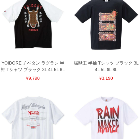
単位はcm
※【返品交換について】
返品交換希望の方は、商品到着後1週間以内にご連絡ください。
下着(肌着)やワイシャツは商品の性質上、返品交換不可とさせて頂いております。予め
ご了承くださいませ。
※【ボトムの裾上げをご希望の場合】
裾上げ料金は500円+税となります。
備考欄に股下●cmとご記入下さい。（裾上げ無料対象商品は1本につき税込6,000円以
上の品が対象。1本5,999円以下の商品は有料（500円+税）となります。）
出荷まで約1週間～20日間程お時間を頂く場合がございます。
尚、裾上げした商品は返品・交換不可となりますので、予めご了承下さい。
YOIDORE チベタン ラグラン 半
猛獣王 半袖 Tシャツ ブラック 3L
一部、お直しに対応出来ない商品がございます。(例：裾にファスナーや調節ひもが付
いている、極端なデザインが施されている等)
袖 Tシャツ ブラック 3L 4L 5L 6L
4L 5L 6L 8L
※商品によって若干のサイズの誤差がございます。また、お客様がご使用の環境（コ
¥9,790
¥3,190
ンピュータ画面）によって、商品の色味が若干異なる場合がございます。予めご了承
ください。
※当店での掲載商品は、実店鋪と在庫を共用しておりますので店頭での売り違い、店
舗からのお取り寄せ等により、お客様にご迷惑をお掛けしてしまう場合がございま
す。そのようなことがない様最大限に努めておりますが、もしあった場合速やかにご
連絡させて頂きますので予めご了承ください。
DETAIL