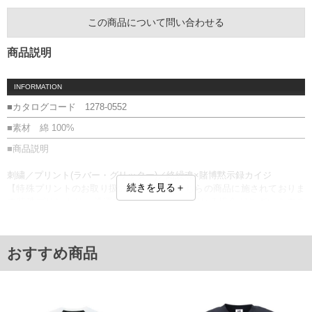
この商品について問い合わせる
商品説明
INFORMATION
■カタログコード 1278-0552
■素材 綿 100%
■商品説明
刺繍／プリント(ラバー・グリッター)／絡繰魂×賭博黙示録カイジ
続きを見る＋
【特殊プリントのお取り扱いについて】 こちらの商品に施されておりま
す特殊プリントは、洗濯方法によっては剥がれる場合がございますの
で、お取り扱いにご注意ください。
■サイズ表
サイズ/バスト/総丈/裾周り/肩幅/袖丈
おすすめ商品
3L/130/78/130/58/24
4L/140/80/140/60/25
5L/150/82/150/62/26
6L/160/84/160/64/27