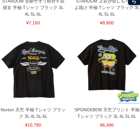
STARDOM 安納サオリ絶対不屈
STARDOM 上谷沙弥しもべたち
彼女 半袖 Tシャツ ブラック 3L
よ跪け 半袖 Tシャツ ブラック 3L
4L 5L 6L
4L 5L 6L
¥7,150
¥8,800
Norton 天竺 半袖 Tシャツ ブラッ
SPONGEBOB 天竺プリント 半袖
ク 3L 4L 5L 6L
Tシャツ ブラック 3L 4L 5L 6L
¥10,780
¥6,490