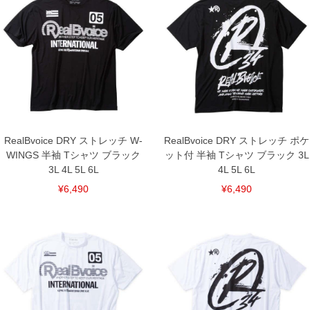
※【返品交換について】
返品交換希望の方は、商品到着後1週間以内にご連絡ください。
下着(肌着)やワイシャツは商品の性質上、返品交換不可とさせて頂いております。予め
ご了承くださいませ。
※【ボトムの裾上げをご希望の場合】
裾上げ料金は500円+税となります。
備考欄に股下●cmとご記入下さい。（裾上げ無料対象商品は1本につき税込6,000円以
上の品が対象。1本5,999円以下の商品は有料（500円+税）となります。）
出荷まで約1週間～20日間程お時間を頂く場合がございます。
尚、裾上げした商品は返品・交換不可となりますので、予めご了承下さい。
一部、お直しに対応出来ない商品がございます。(例：裾にファスナーや調節ひもが付
RealBvoice DRY ストレッチ W-
RealBvoice DRY ストレッチ ポケ
いている、極端なデザインが施されている等)
WINGS 半袖 Tシャツ ブラック
ット付 半袖 Tシャツ ブラック 3L
※商品によって若干のサイズの誤差がございます。また、お客様がご使用の環境（コ
3L 4L 5L 6L
4L 5L 6L
ンピュータ画面）によって、商品の色味が若干異なる場合がございます。予めご了承
ください。
¥6,490
¥6,490
※当店での掲載商品は、実店鋪と在庫を共用しておりますので店頭での売り違い、店
舗からのお取り寄せ等により、お客様にご迷惑をお掛けしてしまう場合がございま
す。そのようなことがない様最大限に努めておりますが、もしあった場合速やかにご
連絡させて頂きますので予めご了承ください。
DETAIL