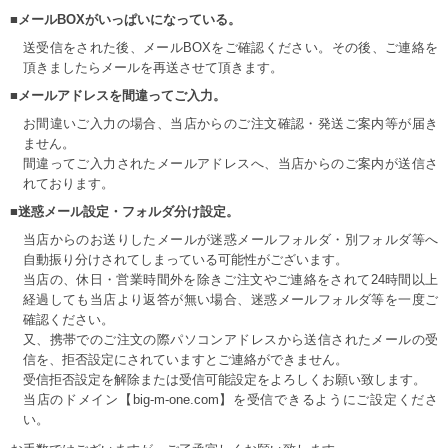
■メールBOXがいっぱいになっている。
送受信をされた後、メールBOXをご確認ください。その後、ご連絡を
頂きましたらメールを再送させて頂きます。
■メールアドレスを間違ってご入力。
お間違いご入力の場合、当店からのご注文確認・発送ご案内等が届き
ません。
間違ってご入力されたメールアドレスへ、当店からのご案内が送信さ
れております。
■迷惑メール設定・フォルダ分け設定。
当店からのお送りしたメールが迷惑メールフォルダ・別フォルダ等へ
自動振り分けされてしまっている可能性がございます。
当店の、休日・営業時間外を除きご注文やご連絡をされて24時間以上
経過しても当店より返答が無い場合、迷惑メールフォルダ等を一度ご
確認ください。
又、携帯でのご注文の際パソコンアドレスから送信されたメールの受
信を、拒否設定にされていますとご連絡ができません。
受信拒否設定を解除または受信可能設定をよろしくお願い致します。
当店のドメイン【big-m-one.com】を受信できるようにご設定くださ
い。