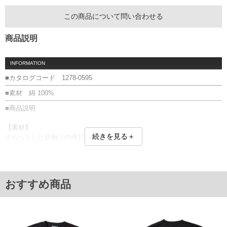
この商品について問い合わせる
商品説明
INFORMATION
■カタログコード 1278-0595
■素材 綿 100%
■商品説明
【素材】
続きを見る＋
さらっとした肌触りの綿100％素材。
プリント(ラバー)／刺繍
■サイズ表
サイズ/バスト/総丈/裾周り/肩幅/袖丈
3L/130/78/130/58/24
おすすめ商品
4L/140/80/140/60/25
5L/150/82/150/62/26
6L/160/84/160/64/27
単位はcm