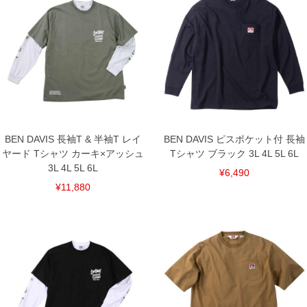
下着(肌着)やワイシャツは商品の性質上、返品交換不可とさせて頂いております。予め
ご了承くださいませ。
※【ボトムの裾上げをご希望の場合】
裾上げ料金は500円+税となります。
備考欄に股下●cmとご記入下さい。（裾上げ無料対象商品は1本につき税込6,000円以
上の品が対象。1本5,999円以下の商品は有料（500円+税）となります。）
出荷まで約1週間～20日間程お時間を頂く場合がございます。
尚、裾上げした商品は返品・交換不可となりますので、予めご了承下さい。
一部、お直しに対応出来ない商品がございます。(例：裾にファスナーや調節ひもが付
いている、極端なデザインが施されている等)
※商品によって若干のサイズの誤差がございます。また、お客様がご使用の環境（コ
BEN DAVIS 長袖T & 半袖T レイ
BEN DAVIS ピスポケット付 長袖
ンピュータ画面）によって、商品の色味が若干異なる場合がございます。予めご了承
ヤード Tシャツ カーキ×アッシュ
Tシャツ ブラック 3L 4L 5L 6L
ください。
※当店での掲載商品は、実店鋪と在庫を共用しておりますので店頭での売り違い、店
3L 4L 5L 6L
¥6,490
舗からのお取り寄せ等により、お客様にご迷惑をお掛けしてしまう場合がございま
す。そのようなことがない様最大限に努めておりますが、もしあった場合速やかにご
¥11,880
連絡させて頂きますので予めご了承ください。
DETAIL