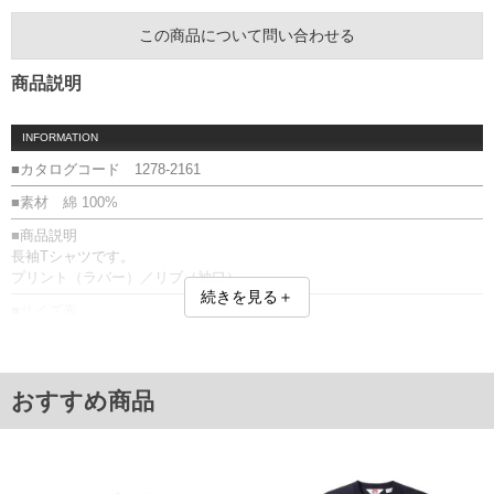
この商品について問い合わせる
商品説明
INFORMATION
■カタログコード 1278-2161
■素材 綿 100%
■商品説明
長袖Tシャツです。
プリント（ラバー）／リブ（袖口）
続きを見る＋
■サイズ表
サイズ/バスト/総丈/裾周り/肩幅/袖丈
3L/130/78/130/58/61
4L/140/80/140/60/62
5L/150/82/150/62/63
おすすめ商品
6L/160/84/160/64/64
単位はcm
※【返品交換について】
返品交換希望の方は、商品到着後1週間以内にご連絡ください。