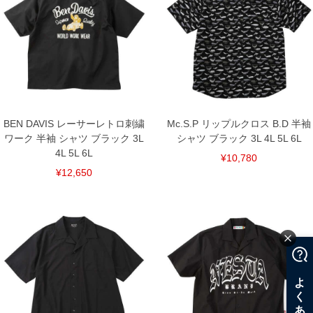
3L/130/78/130/58/24
4L/140/80/140/60/25
5L/150/82/150/62/26
6L/160/84/160/64/27
単位はcm
※【返品交換について】
返品交換希望の方は、商品到着後1週間以内にご連絡ください。
下着(肌着)やワイシャツは商品の性質上、返品交換不可とさせて頂いております。予め
ご了承くださいませ。
BEN DAVIS レーサーレトロ刺繍
Mc.S.P リップルクロス B.D 半袖
ワーク 半袖 シャツ ブラック 3L
シャツ ブラック 3L 4L 5L 6L
※【ボトムの裾上げをご希望の場合】
裾上げ料金は500円+税となります。
4L 5L 6L
¥10,780
備考欄に股下●cmとご記入下さい。（裾上げ無料対象商品は1本につき税込6,000円以
上の品が対象。1本5,999円以下の商品は有料（500円+税）となります。）
¥12,650
出荷まで約1週間～20日間程お時間を頂く場合がございます。
尚、裾上げした商品は返品・交換不可となりますので、予めご了承下さい。
一部、お直しに対応出来ない商品がございます。(例：裾にファスナーや調節ひもが付
いている、極端なデザインが施されている等)
※商品によって若干のサイズの誤差がございます。また、お客様がご使用の環境（コ
ンピュータ画面）によって、商品の色味が若干異なる場合がございます。予めご了承
ください。
※当店での掲載商品は、実店鋪と在庫を共用しておりますので店頭での売り違い、店
舗からのお取り寄せ等により、お客様にご迷惑をお掛けしてしまう場合がございま
す。そのようなことがない様最大限に努めておりますが、もしあった場合速やかにご
連絡させて頂きますので予めご了承ください。