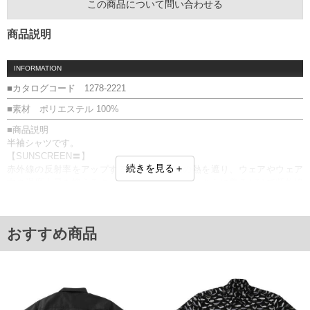
この商品について問い合わせる
商品説明
INFORMATION
■カタログコード 1278-2221
■素材 ポリエステル 100%
■商品説明
半袖シャツです。
【SUNSCREEN〓】
続きを見る＋
赤外線の反射率をアップすることで太陽光の熱を遮り、ウェアやウェア
内の温度上昇を抑えるクーリング機能を発揮。さらに着るだけで紫外線
をカットします。
【吸汗速乾】
汗を素早く吸収し素早く生地表面で拡散。
おすすめ商品
【UVケア】
有害な紫外線を防止します。(UPF値15以上)
プリント(ラバー)／生地切替／吸汗速乾／UVケア(UPF値15以上)／クーリ
ング効果／遮熱／SUNSCREEN〓
■サイズ表
サイズ/バスト/総丈/裾周り/肩幅/袖丈