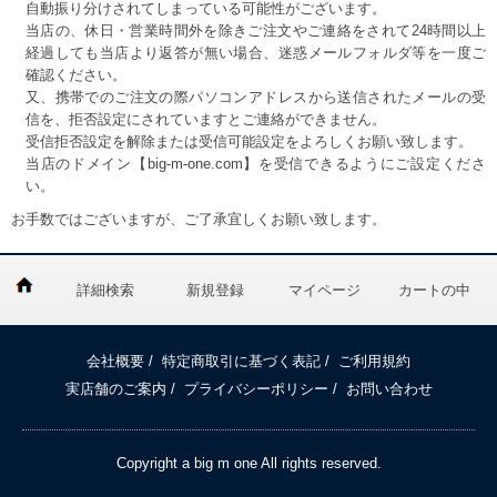
自動振り分けされてしまっている可能性がございます。
当店の、休日・営業時間外を除きご注文やご連絡をされて24時間以上
経過しても当店より返答が無い場合、迷惑メールフォルダ等を一度ご
確認ください。
又、携帯でのご注文の際パソコンアドレスから送信されたメールの受
信を、拒否設定にされていますとご連絡ができません。
受信拒否設定を解除または受信可能設定をよろしくお願い致します。
当店のドメイン【big-m-one.com】を受信できるようにご設定くださ
い。
お手数ではございますが、ご了承宜しくお願い致します。
詳細検索
新規登録
マイページ
カートの中
会社概要
/
特定商取引に基づく表記
/
ご利用規約
実店舗のご案内
/
プライバシーポリシー
/
お問い合わせ
Copyright a big m one All rights reserved.