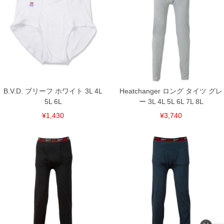
ください。
※当店での掲載商品は、実店鋪と在庫を共用しておりますので店頭での売り違い、店
舗からのお取り寄せ等により、お客様にご迷惑をお掛けしてしまう場合がございま
す。そのようなことがない様最大限に努めておりますが、もしあった場合速やかにご
連絡させて頂きますので予めご了承ください。
DETAIL
B.V.D. ブリーフ ホワイト 3L 4L
Heatchanger ロング タイツ グレ
5L 6L
ー 3L 4L 5L 6L 7L 8L
¥1,430
¥3,740