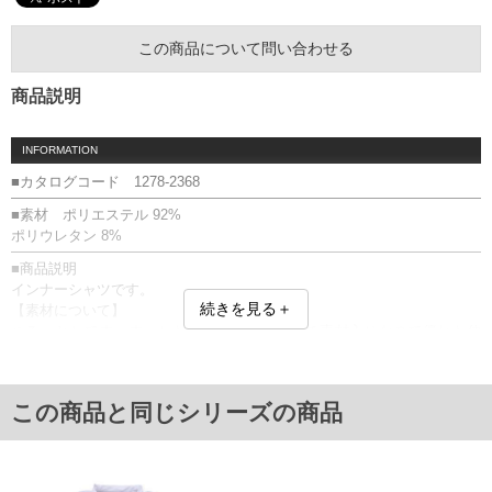
この商品について問い合わせる
商品説明
INFORMATION
■カタログコード 1278-2368
■素材 ポリエステル 92%
ポリウレタン 8%
■商品説明
インナーシャツです。
続きを見る＋
【素材について】
つるっとしてすべすべした手触り、ストレッチ素材入りなので優れた伸
び感があります。
ホワイトカラーのため透け感があります。
【吸汗速乾】
この商品と同じシリーズの商品
汗を素早く吸収し、素早く生地表面で拡散。
【UVカット】
有害な紫外線を防止します。
【接触冷感】