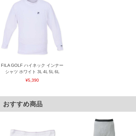
ひんやりと冷たい感覚が得られます。
プリント(ラバー)／ハイネック／ストレッチ／吸汗速乾／UVカット／接
触冷感
■サイズ表
サイズ/バスト/総丈/裾周り/肩幅/袖丈
3L/110/74/106/54/59
4L/120/76/116/56/60
5L/130/78/126/58/61
6L/140/80/136/60/62
単位はcm
FILA GOLF ハイネック インナー
※【返品交換について】
返品交換希望の方は、商品到着後1週間以内にご連絡ください。
シャツ ホワイト 3L 4L 5L 6L
下着(肌着)やワイシャツは商品の性質上、返品交換不可とさせて頂いております。予め
¥5,390
ご了承くださいませ。
※【ボトムの裾上げをご希望の場合】
裾上げ料金は500円+税となります。
備考欄に股下●cmとご記入下さい。（裾上げ無料対象商品は1本につき税込6,000円以
おすすめ商品
上の品が対象。1本5,999円以下の商品は有料（500円+税）となります。）
出荷まで約1週間～20日間程お時間を頂く場合がございます。
尚、裾上げした商品は返品・交換不可となりますので、予めご了承下さい。
一部、お直しに対応出来ない商品がございます。(例：裾にファスナーや調節ひもが付
いている、極端なデザインが施されている等)
※商品によって若干のサイズの誤差がございます。また、お客様がご使用の環境（コ
ンピュータ画面）によって、商品の色味が若干異なる場合がございます。予めご了承