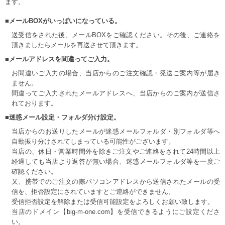
ます。
■メールBOXがいっぱいになっている。
送受信をされた後、メールBOXをご確認ください。その後、ご連絡を
頂きましたらメールを再送させて頂きます。
■メールアドレスを間違ってご入力。
お間違いご入力の場合、当店からのご注文確認・発送ご案内等が届き
ません。
間違ってご入力されたメールアドレスへ、当店からのご案内が送信さ
れております。
■迷惑メール設定・フォルダ分け設定。
当店からのお送りしたメールが迷惑メールフォルダ・別フォルダ等へ
自動振り分けされてしまっている可能性がございます。
当店の、休日・営業時間外を除きご注文やご連絡をされて24時間以上
経過しても当店より返答が無い場合、迷惑メールフォルダ等を一度ご
確認ください。
又、携帯でのご注文の際パソコンアドレスから送信されたメールの受
信を、拒否設定にされていますとご連絡ができません。
受信拒否設定を解除または受信可能設定をよろしくお願い致します。
当店のドメイン【big-m-one.com】を受信できるようにご設定くださ
い。