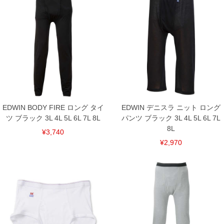
プリント(ラバー)／ハイネック／ストレッチ／吸汗速乾／UVカット／接
触冷感
■サイズ表
サイズ/バスト/総丈/裾周り/肩幅/袖丈
3L/110/74/106/54/59
4L/120/76/116/56/60
5L/130/78/126/58/61
6L/140/80/136/60/62
単位はcm
※【返品交換について】
EDWIN BODY FIRE ロング タイ
EDWIN デニスラ ニット ロング
返品交換希望の方は、商品到着後1週間以内にご連絡ください。
下着(肌着)やワイシャツは商品の性質上、返品交換不可とさせて頂いております。予め
ツ ブラック 3L 4L 5L 6L 7L 8L
パンツ ブラック 3L 4L 5L 6L 7L
ご了承くださいませ。
8L
¥3,740
※【ボトムの裾上げをご希望の場合】
¥2,970
裾上げ料金は500円+税となります。
備考欄に股下●cmとご記入下さい。（裾上げ無料対象商品は1本につき税込6,000円以
上の品が対象。1本5,999円以下の商品は有料（500円+税）となります。）
出荷まで約1週間～20日間程お時間を頂く場合がございます。
尚、裾上げした商品は返品・交換不可となりますので、予めご了承下さい。
一部、お直しに対応出来ない商品がございます。(例：裾にファスナーや調節ひもが付
いている、極端なデザインが施されている等)
※商品によって若干のサイズの誤差がございます。また、お客様がご使用の環境（コ
ンピュータ画面）によって、商品の色味が若干異なる場合がございます。予めご了承
ください。