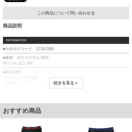
この商品について問い合わせる
商品説明
INFORMATION
■カタログコード 1278-2368
■素材 ポリエステル 92%
ポリウレタン 8%
■商品説明
インナーシャツです。
続きを見る＋
【素材について】
つるっとしてすべすべした手触り、ストレッチ素材入りなので優れた伸
び感があります。
【吸汗速乾】
汗を素早く吸収し、素早く生地表面で拡散。
おすすめ商品
【UVカット】
有害な紫外線を防止します。
【接触冷感】
ひんやりと冷たい感覚が得られます。