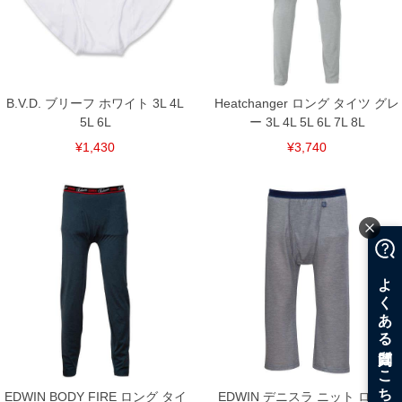
※当店での掲載商品は、実店鋪と在庫を共用しておりますので店頭での売り違い、店
舗からのお取り寄せ等により、お客様にご迷惑をお掛けしてしまう場合がございま
す。そのようなことがない様最大限に努めておりますが、もしあった場合速やかにご
連絡させて頂きますので予めご了承ください。
DETAIL
B.V.D. ブリーフ ホワイト 3L 4L
Heatchanger ロング タイツ グレ
5L 6L
ー 3L 4L 5L 6L 7L 8L
¥1,430
¥3,740
EDWIN BODY FIRE ロング タイ
EDWIN デニスラ ニット ロング