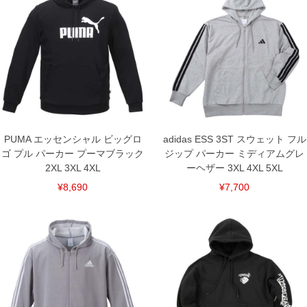
2XL/142/77/50.5/71
3XL/152/79.4/52.5/72
4XL/162/81.8/54.5/74
単位はcm
※【返品交換について】
返品交換希望の方は、商品到着後1週間以内にご連絡ください。
下着(肌着)やワイシャツは商品の性質上、返品交換不可とさせて頂いております。予め
ご了承くださいませ。
※【ボトムの裾上げをご希望の場合】
裾上げ料金は500円+税となります。
備考欄に股下●cmとご記入下さい。（裾上げ無料対象商品は1本につき税込6,000円以
PUMA エッセンシャル ビッグロ
adidas ESS 3ST スウェット フル
上の品が対象。1本5,999円以下の商品は有料（500円+税）となります。）
ゴ プル パーカー プーマブラック
ジップ パーカー ミディアムグレ
出荷まで約1週間～20日間程お時間を頂く場合がございます。
2XL 3XL 4XL
ーヘザー 3XL 4XL 5XL
尚、裾上げした商品は返品・交換不可となりますので、予めご了承下さい。
一部、お直しに対応出来ない商品がございます。(例：裾にファスナーや調節ひもが付
¥8,690
¥7,700
いている、極端なデザインが施されている等)
※商品によって若干のサイズの誤差がございます。また、お客様がご使用の環境（コ
ンピュータ画面）によって、商品の色味が若干異なる場合がございます。予めご了承
ください。
※当店での掲載商品は、実店鋪と在庫を共用しておりますので店頭での売り違い、店
舗からのお取り寄せ等により、お客様にご迷惑をお掛けしてしまう場合がございま
す。そのようなことがない様最大限に努めておりますが、もしあった場合速やかにご
連絡させて頂きますので予めご了承ください。