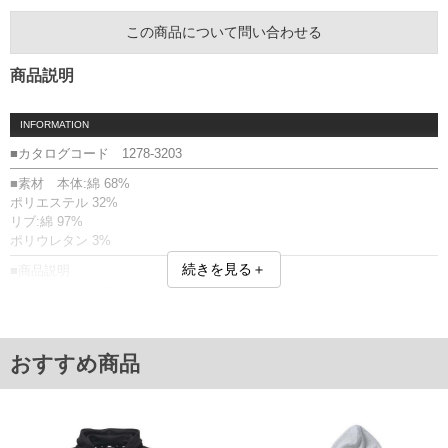
この商品について問い合わせる
商品説明
INFORMATION
■カタログコード 1278-3203
■素材 本体:綿 68%
ポリエステル 32%
リブ:綿 97%
ポリウレタン 3%
続きを見る＋
■商品説明
プルパーカーです。
【商品について】
より良い未来への一歩として、20％のリサイクル素材で作られていま
す。
おすすめ商品
裏毛／フード(調節ひも有)／カンガルーポケット有／リブ(袖口・裾)／プ
リント(ラバー)／リサイクル素材／サスティナブル
■サイズ表
サイズ/バスト/総丈/肩幅/袖丈