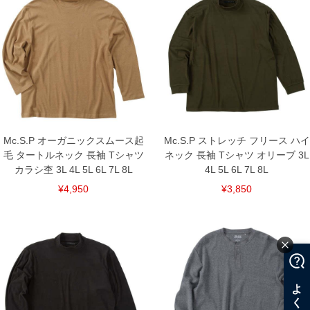
6L/160/84/160/64/64
7L/170/86/170/66/65
8L/180/88/180/68/66
単位はcm
※【返品交換について】
返品交換希望の方は、商品到着後1週間以内にご連絡ください。
下着(肌着)やワイシャツは商品の性質上、返品交換不可とさせて頂いております。予め
ご了承くださいませ。
※【ボトムの裾上げをご希望の場合】
裾上げ料金は500円+税となります。
備考欄に股下●cmとご記入下さい。（裾上げ無料対象商品は1本につき税込6,000円以
Mc.S.P オーガニックスムース起
Mc.S.P ストレッチ フリース ハイ
上の品が対象。1本5,999円以下の商品は有料（500円+税）となります。）
毛 タートルネック 長袖 Tシャツ
ネック 長袖 Tシャツ オリーブ 3L
出荷まで約1週間～20日間程お時間を頂く場合がございます。
カラシ杢 3L 4L 5L 6L 7L 8L
4L 5L 6L 7L 8L
尚、裾上げした商品は返品・交換不可となりますので、予めご了承下さい。
一部、お直しに対応出来ない商品がございます。(例：裾にファスナーや調節ひもが付
¥4,950
¥3,850
いている、極端なデザインが施されている等)
※商品によって若干のサイズの誤差がございます。また、お客様がご使用の環境（コ
ンピュータ画面）によって、商品の色味が若干異なる場合がございます。予めご了承
ください。
※当店での掲載商品は、実店鋪と在庫を共用しておりますので店頭での売り違い、店
舗からのお取り寄せ等により、お客様にご迷惑をお掛けしてしまう場合がございま
す。そのようなことがない様最大限に努めておりますが、もしあった場合速やかにご
連絡させて頂きますので予めご了承ください。