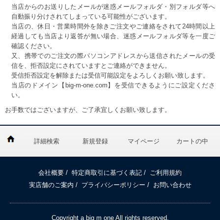
当店からのお送りしたメールが迷惑メールフォルダ・別フォルダ等へ
自動振り分けされてしまっている可能性がございます。
当店の、休日・営業時間外を除きご注文やご連絡をされて24時間以上
経過しても当店より返答が無い場合、迷惑メールフォルダ等を一度ご
確認ください。
又、携帯でのご注文の際パソコンアドレスから送信されたメールの受
信を、拒否設定にされていますとご連絡ができません。
受信拒否設定を解除または受信可能設定をよろしくお願い致します。
当店のドメイン【big-m-one.com】を受信できるようにご設定くださ
い。
お手数ではございますが、ご了承宜しくお願い致します。
詳細検索
新規登録
マイページ
カートの中
会社概要
/
特定商取引に基づく表記
/
ご利用規約
実店舗のご案内
/
プライバシーポリシー
/
お問い合わせ
Copyright a big m one All rights reserved.