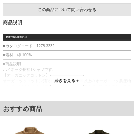
この商品について問い合わせる
商品説明
INFORMATION
■カタログコード 1278-3332
■素材 綿 100%
■商品説明
ハイネック長袖Tシャツです。
【オーガニックコットン】
続きを見る＋
オーガニックコットン(有機栽培綿)とは、3年以上のオーガニック農産物
の生産の実績を経て、認証機関に認められた農地で、栽培に使われる農
薬肥料の厳格な基準を守って育てられた綿花のことです。
ハイネック／バックデザイン無／オーガニックコットン／微起毛
■サイズ表
おすすめ商品
サイズ/バスト/総丈/裾周り/肩幅/袖丈
3L/130/78/130/58/61
4L/140/80/140/60/62
5L/150/82/150/62/63