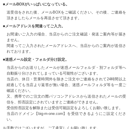
■メールBOXがいっぱいになっている。
送受信をされた後、メールBOXをご確認ください。その後、ご連絡を
頂きましたらメールを再送させて頂きます。
■メールアドレスを間違ってご入力。
お間違いご入力の場合、当店からのご注文確認・発送ご案内等が届き
ません。
間違ってご入力されたメールアドレスへ、当店からのご案内が送信さ
れております。
■迷惑メール設定・フォルダ分け設定。
当店からのお送りしたメールが迷惑メールフォルダ・別フォルダ等へ
自動振り分けされてしまっている可能性がございます。
当店の、休日・営業時間外を除きご注文やご連絡をされて24時間以上
経過しても当店より返答が無い場合、迷惑メールフォルダ等を一度ご
確認ください。
又、携帯でのご注文の際パソコンアドレスから送信されたメールの受
信を、拒否設定にされていますとご連絡ができません。
受信拒否設定を解除または受信可能設定をよろしくお願い致します。
当店のドメイン【big-m-one.com】を受信できるようにご設定くださ
い。
お手数ではございますが、ご了承宜しくお願い致します。