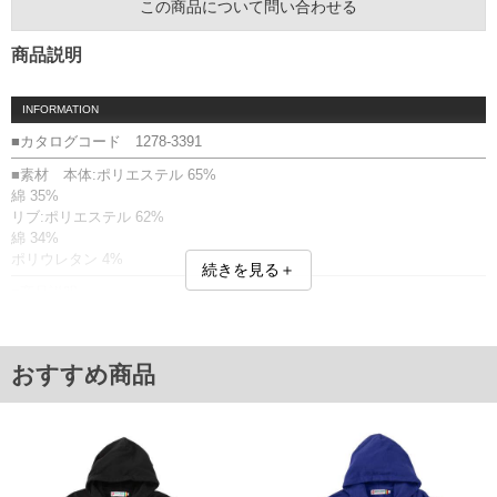
この商品について問い合わせる
商品説明
INFORMATION
■カタログコード 1278-3391
■素材 本体:ポリエステル 65%
綿 35%
リブ:ポリエステル 62%
綿 34%
ポリウレタン 4%
続きを見る＋
■商品説明
プルパーカーです。
裏毛／バックスタイル無／フード(調節紐有)／カンガルーポケット／リブ
(袖口・裾)／プリント(ラバー)
おすすめ商品
■サイズ表
サイズ/バスト/総丈/裾周り/肩幅/袖丈
3L/136/78/110/60/61
4L/146/80/120/62/62
5L/156/82/130/64/63
6L/166/84/140/66/64