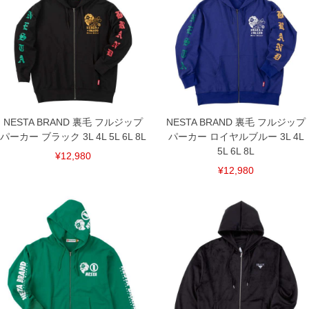
8L/186/88/160/70/66
単位はcm
※【返品交換について】
返品交換希望の方は、商品到着後1週間以内にご連絡ください。
下着(肌着)やワイシャツは商品の性質上、返品交換不可とさせて頂いております。予め
ご了承くださいませ。
※【ボトムの裾上げをご希望の場合】
裾上げ料金は500円+税となります。
備考欄に股下●cmとご記入下さい。（裾上げ無料対象商品は1本につき税込6,000円以
NESTA BRAND 裏毛 フルジップ
NESTA BRAND 裏毛 フルジップ
上の品が対象。1本5,999円以下の商品は有料（500円+税）となります。）
パーカー ブラック 3L 4L 5L 6L 8L
パーカー ロイヤルブルー 3L 4L
出荷まで約1週間～20日間程お時間を頂く場合がございます。
5L 6L 8L
尚、裾上げした商品は返品・交換不可となりますので、予めご了承下さい。
¥12,980
一部、お直しに対応出来ない商品がございます。(例：裾にファスナーや調節ひもが付
¥12,980
いている、極端なデザインが施されている等)
※商品によって若干のサイズの誤差がございます。また、お客様がご使用の環境（コ
ンピュータ画面）によって、商品の色味が若干異なる場合がございます。予めご了承
ください。
※当店での掲載商品は、実店鋪と在庫を共用しておりますので店頭での売り違い、店
舗からのお取り寄せ等により、お客様にご迷惑をお掛けしてしまう場合がございま
す。そのようなことがない様最大限に努めておりますが、もしあった場合速やかにご
連絡させて頂きますので予めご了承ください。
DETAIL