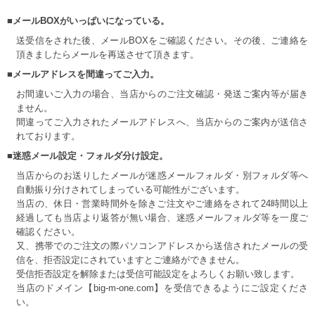
■メールBOXがいっぱいになっている。
送受信をされた後、メールBOXをご確認ください。その後、ご連絡を
頂きましたらメールを再送させて頂きます。
■メールアドレスを間違ってご入力。
お間違いご入力の場合、当店からのご注文確認・発送ご案内等が届き
ません。
間違ってご入力されたメールアドレスへ、当店からのご案内が送信さ
れております。
■迷惑メール設定・フォルダ分け設定。
当店からのお送りしたメールが迷惑メールフォルダ・別フォルダ等へ
自動振り分けされてしまっている可能性がございます。
当店の、休日・営業時間外を除きご注文やご連絡をされて24時間以上
経過しても当店より返答が無い場合、迷惑メールフォルダ等を一度ご
確認ください。
又、携帯でのご注文の際パソコンアドレスから送信されたメールの受
信を、拒否設定にされていますとご連絡ができません。
受信拒否設定を解除または受信可能設定をよろしくお願い致します。
当店のドメイン【big-m-one.com】を受信できるようにご設定くださ
い。