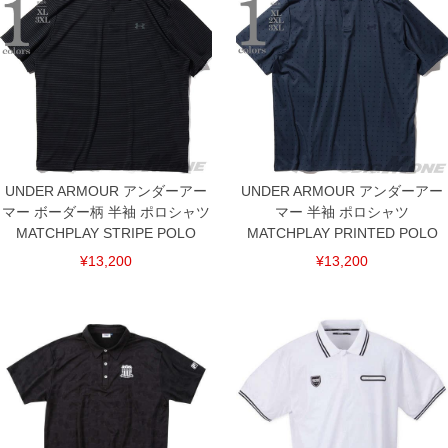
※【返品交換について】
返品交換希望の方は、商品到着後1週間以内にご連絡ください。
下着(肌着)やワイシャツは商品の性質上、返品交換不可とさせて頂いております。予め
ご了承くださいませ。
※【ボトムの裾上げをご希望の場合】
裾上げ料金は500円+税となります。
備考欄に股下●cmとご記入下さい。（裾上げ無料対象商品は1本につき税込6,000円以
上の品が対象。1本5,999円以下の商品は有料（500円+税）となります。）
出荷まで約1週間～20日間程お時間を頂く場合がございます。
尚、裾上げした商品は返品・交換不可となりますので、予めご了承下さい。
一部、お直しに対応出来ない商品がございます。(例：裾にファスナーや調節ひもが付
UNDER ARMOUR アンダーアー
UNDER ARMOUR アンダーアー
いている、極端なデザインが施されている等)
マー ボーダー柄 半袖 ポロシャツ
マー 半袖 ポロシャツ
※商品によって若干のサイズの誤差がございます。また、お客様がご使用の環境（コ
MATCHPLAY STRIPE POLO
MATCHPLAY PRINTED POLO
ンピュータ画面）によって、商品の色味が若干異なる場合がございます。予めご了承
¥13,200
¥13,200
ください。
※当店での掲載商品は、実店鋪と在庫を共用しておりますので店頭での売り違い、店
舗からのお取り寄せ等により、お客様にご迷惑をお掛けしてしまう場合がございま
す。そのようなことがない様最大限に努めておりますが、もしあった場合速やかにご
連絡させて頂きますので予めご了承ください。
DETAIL