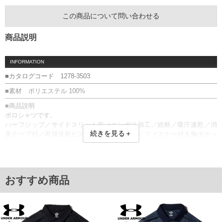
この商品について問い合わせる
商品説明
INFORMATION
■カタログコード 1278-3503
■素材 ポリエステル 100%
■商品説明
ポロシャツです。
ハーフジップ／サイドスリット有／エンボス加工／総柄／吸汗速乾／消
続きを見る＋
臭テープ付／再帰反射ピスネーム／ワッペン／ファスナー付き胸ポケッ
ト有／チンガード／裾段違いサイドスリット有
■サイズ表
サイズ/バスト/総丈/裾周り/肩幅/袖丈
3L/130/78/130/58/24
おすすめ商品
4L/140/80/140/60/25
5L/150/82/150/62/26
6L/160/84/160/64/27
単位はcm