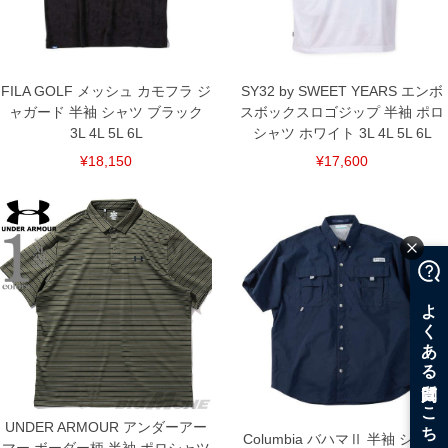
FILA GOLF メッシュ カモフラ ジ
SY32 by SWEET YEARS エンボ
ャガード 半袖 シャツ ブラック
スボックスロゴジップ 半袖 ポロ
3L 4L 5L 6L
シャツ ホワイト 3L 4L 5L 6L
¥18,150
¥17,600
UNDER ARMOUR アンダーアー
Columbia バハマⅡ 半袖 シャツ