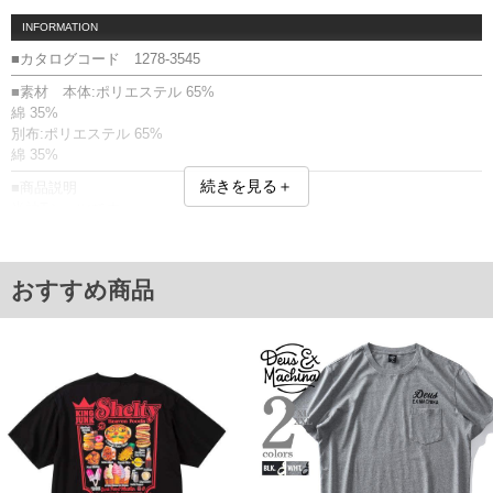
INFORMATION
■カタログコード 1278-3545
■素材 本体:ポリエステル 65%
綿 35%
別布:ポリエステル 65%
綿 35%
続きを見る＋
■商品説明
半袖Tシャツです。
ヘンリーネック／フェイクレイヤード(襟元)
■サイズ表
サイズ/バスト/総丈/裾周り/肩幅/袖丈
おすすめ商品
3L/130/78/130/58/24
4L/140/80/140/60/25
5L/150/82/150/62/26
6L/160/84/160/64/27
7L/170/86/170/66/28
8L/180/88/180/68/29
単位はcm
※【返品交換について】
返品交換希望の方は、商品到着後1週間以内にご連絡ください。