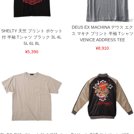
下着(肌着)やワイシャツは商品の性質上、返品交換不可とさせて頂いております。予め
ご了承くださいませ。
※【ボトムの裾上げをご希望の場合】
裾上げ料金は500円+税となります。
備考欄に股下●cmとご記入下さい。（裾上げ無料対象商品は1本につき税込6,000円以
DEUS EX MACHINA デウス エク
上の品が対象。1本5,999円以下の商品は有料（500円+税）となります。）
SHELTY 天竺 プリント ポケット
出荷まで約1週間～20日間程お時間を頂く場合がございます。
ス マキナ プリント 半袖 Tシャツ
付 半袖 Tシャツ ブラック 3L 4L
尚、裾上げした商品は返品・交換不可となりますので、予めご了承下さい。
VENICE ADDRESS TEE
一部、お直しに対応出来ない商品がございます。(例：裾にファスナーや調節ひもが付
5L 6L 8L
いている、極端なデザインが施されている等)
¥8,910
¥5,390
※商品によって若干のサイズの誤差がございます。また、お客様がご使用の環境（コ
ンピュータ画面）によって、商品の色味が若干異なる場合がございます。予めご了承
ください。
※当店での掲載商品は、実店鋪と在庫を共用しておりますので店頭での売り違い、店
舗からのお取り寄せ等により、お客様にご迷惑をお掛けしてしまう場合がございま
す。そのようなことがない様最大限に努めておりますが、もしあった場合速やかにご
連絡させて頂きますので予めご了承ください。
DETAIL