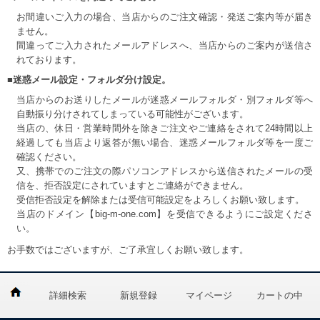
お間違いご入力の場合、当店からのご注文確認・発送ご案内等が届き
ません。
間違ってご入力されたメールアドレスへ、当店からのご案内が送信さ
れております。
■迷惑メール設定・フォルダ分け設定。
当店からのお送りしたメールが迷惑メールフォルダ・別フォルダ等へ
自動振り分けされてしまっている可能性がございます。
当店の、休日・営業時間外を除きご注文やご連絡をされて24時間以上
経過しても当店より返答が無い場合、迷惑メールフォルダ等を一度ご
確認ください。
又、携帯でのご注文の際パソコンアドレスから送信されたメールの受
信を、拒否設定にされていますとご連絡ができません。
受信拒否設定を解除または受信可能設定をよろしくお願い致します。
当店のドメイン【big-m-one.com】を受信できるようにご設定くださ
い。
お手数ではございますが、ご了承宜しくお願い致します。
詳細検索
新規登録
マイページ
カートの中